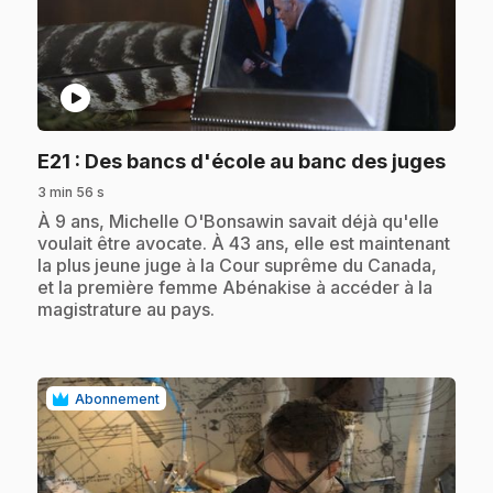
play_circle
.
E21
: Des bancs d'école au banc des juges
3 min 56 s
.
À 9 ans, Michelle O'Bonsawin savait déjà qu'elle
voulait être avocate. À 43 ans, elle est maintenant
la plus jeune juge à la Cour suprême du Canada,
et la première femme Abénakise à accéder à la
magistrature au pays.
Abonnement