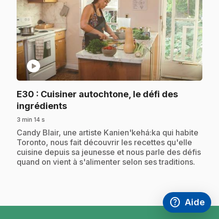
play_circle
E30
: Cuisiner autochtone, le défi des
.
ingrédients
3 min 14 s
.
Candy Blair, une artiste Kanien'kehá:ka qui habite
Toronto, nous fait découvrir les recettes qu'elle
cuisine depuis sa jeunesse et nous parle des défis
quand on vient à s'alimenter selon ses traditions.
help
Aide
Accéder à l
,Ce lien s'
pied