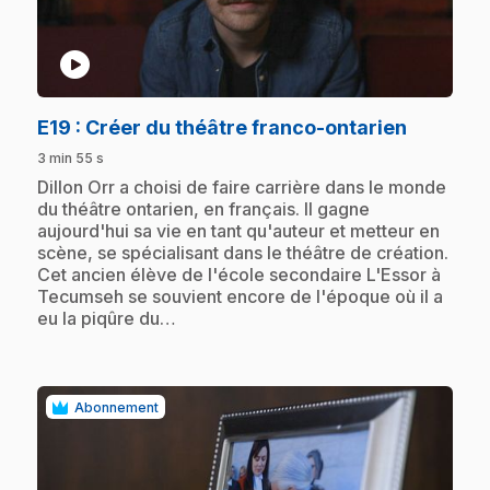
play_circle
.
E19
: Créer du théâtre franco-ontarien
3 min 55 s
.
Dillon Orr a choisi de faire carrière dans le monde
du théâtre ontarien, en français. Il gagne
aujourd'hui sa vie en tant qu'auteur et metteur en
scène, se spécialisant dans le théâtre de création.
Cet ancien élève de l'école secondaire L'Essor à
Tecumseh se souvient encore de l'époque où il a
eu la piqûre du…
Abonnement