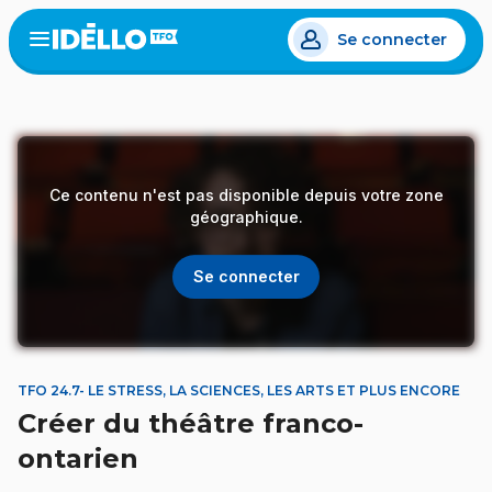
Aller
Se connecter
au
Open
the
contenu
menu
principal
Ce contenu n'est pas disponible depuis votre zone
géographique.
Se connecter
TFO 24.7- LE STRESS, LA SCIENCES, LES ARTS ET PLUS ENCORE
Créer du théâtre franco-
ontarien