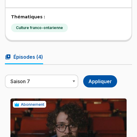
Thématiques :
Culture franco-ontarienne
video_library
Épisodes (
4
)
Abonnement