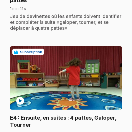
pattes
1 min 41 s
.
Jeu de devinettes où les enfants doivent identifier
et compléter la suite «galoper, tourner, et se
déplacer à quatre pattes».
Subscription
play_circle
E4
: Ensuite, en suites : 4 pattes, Galoper,
.
Tourner