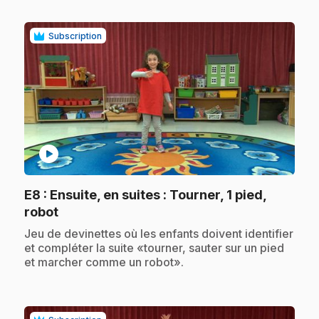
Subscription
play_circle
E8
: Ensuite, en suites : Tourner, 1 pied,
.
robot
.
Jeu de devinettes où les enfants doivent identifier
et compléter la suite «tourner, sauter sur un pied
et marcher comme un robot».