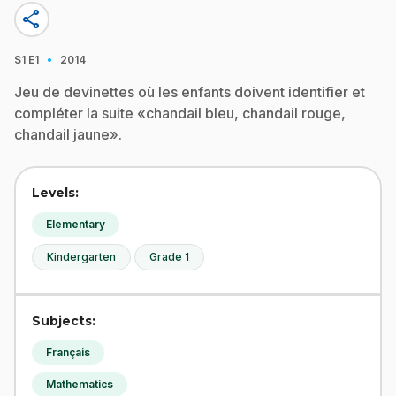
share
·
S1
E1
2014
Jeu de devinettes où les enfants doivent identifier et
compléter la suite «chandail bleu, chandail rouge,
chandail jaune».
Levels:
Elementary
Kindergarten
Grade 1
Subjects:
Français
Mathematics