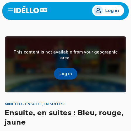
Skip
Log in
to
Open
the
main
menu
content
This content is not available from your geographic
area.
Log in
MINI TFO - ENSUITE, EN SUITES !
Ensuite, en suites : Bleu, rouge,
jaune