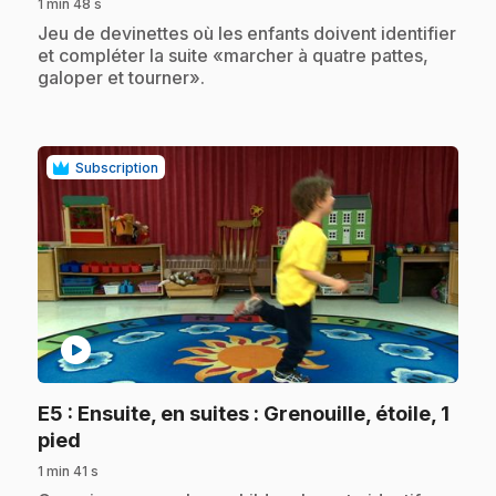
1 min 48 s
.
Jeu de devinettes où les enfants doivent identifier
et compléter la suite «marcher à quatre pattes,
galoper et tourner».
Subscription
play_circle
E5
: Ensuite, en suites : Grenouille, étoile, 1
.
pied
1 min 41 s