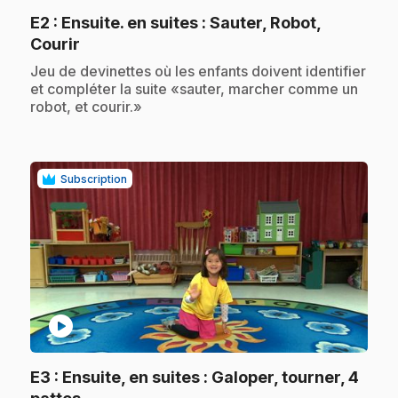
E2
: Ensuite. en suites : Sauter, Robot,
.
Courir
.
Jeu de devinettes où les enfants doivent identifier
et compléter la suite «sauter, marcher comme un
robot, et courir.»
Subscription
play_circle
E3
: Ensuite, en suites : Galoper, tourner, 4
.