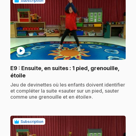
Subscription
play_circle
E9
: Ensuite, en suites : 1 pied, grenouille,
.
étoile
.
Jeu de devinettes où les enfants doivent identifier
et compléter la suite «sauter sur un pied, sauter
comme une grenouille et en étoile».
Subscription