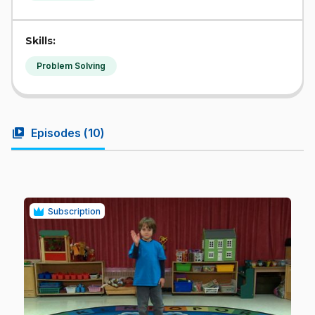
Skills:
Problem Solving
video_library
Episodes (
10
)
Subscription