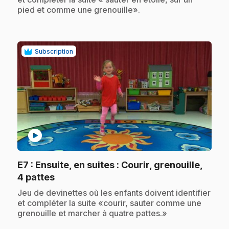
pied et comme une grenouille».
Subscription
play_circle
E7
: Ensuite, en suites : Courir, grenouille,
.
4 pattes
.
Jeu de devinettes où les enfants doivent identifier
et compléter la suite «courir, sauter comme une
grenouille et marcher à quatre pattes.»