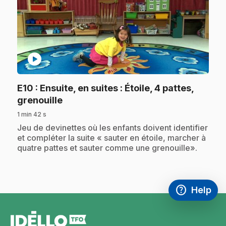
play_circle
E10
: Ensuite, en suites : Étoile, 4 pattes,
.
grenouille
1 min 42 s
.
Jeu de devinettes où les enfants doivent identifier
et compléter la suite « sauter en étoile, marcher à
quatre pattes et sauter comme une grenouille».
help
Help
Access FAQ
,This link w
footer