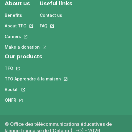
About us
Useful links
Benefits
Contact us
About TFO
This link will open in a new tab.
FAQ
This link will open in a new tab.
Careers
This link will open in a new tab.
Make a donation
This link will open in a new tab.
Our products
TFO
This link will open in a new tab.
TFO Apprendre à la maison
This link will open in a new tab.
Boukili
This link will open in a new tab.
ONFR
This link will open in a new tab.
© Office des télécommunications éducatives de
langue française de l'Ontario (TFO) - 2026