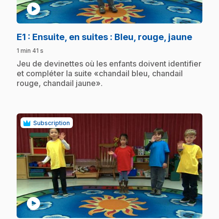
play_circle
.
E1
: Ensuite, en suites : Bleu, rouge, jaune
1 min 41 s
.
Jeu de devinettes où les enfants doivent identifier
et compléter la suite «chandail bleu, chandail
rouge, chandail jaune».
Subscription
play_circle