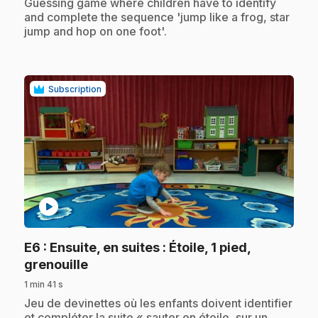
.
Guessing game where children have to identify
and complete the sequence 'jump like a frog, star
jump and hop on one foot'.
Subscription
play_circle
E6
: Ensuite, en suites : Étoile, 1 pied,
.
grenouille
1 min 41 s
.
Jeu de devinettes où les enfants doivent identifier
et compléter la suite « sauter en étoile, sur un