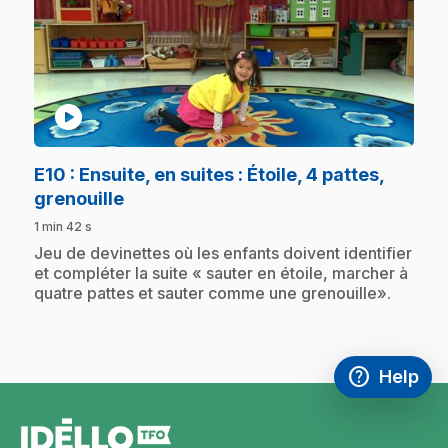
play_circle
E10
: Ensuite, en suites : Étoile, 4 pattes,
.
grenouille
1 min 42 s
.
Jeu de devinettes où les enfants doivent identifier
et compléter la suite « sauter en étoile, marcher à
quatre pattes et sauter comme une grenouille».
help
Help
Access FAQ
,This link w
footer