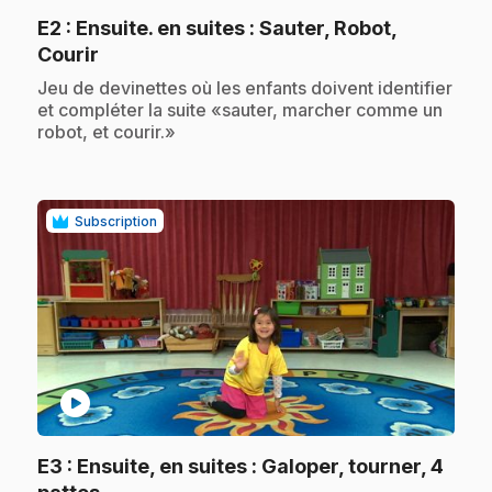
E2
: Ensuite. en suites : Sauter, Robot,
.
Courir
.
Jeu de devinettes où les enfants doivent identifier
et compléter la suite «sauter, marcher comme un
robot, et courir.»
Subscription
play_circle
E3
: Ensuite, en suites : Galoper, tourner, 4
.