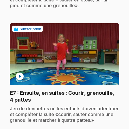
pied et comme une grenouille».
Subscription
play_circle
E7
: Ensuite, en suites : Courir, grenouille,
.
4 pattes
.
Jeu de devinettes où les enfants doivent identifier
et compléter la suite «courir, sauter comme une
grenouille et marcher à quatre pattes.»