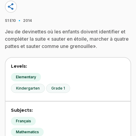
share
·
S1
E10
2014
Jeu de devinettes où les enfants doivent identifier et
compléter la suite « sauter en étoile, marcher à quatre
pattes et sauter comme une grenouille».
Levels:
Elementary
Kindergarten
Grade 1
Subjects:
Français
Mathematics