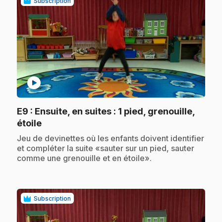
Subscription
play_circle
E9
: Ensuite, en suites : 1 pied, grenouille,
.
étoile
.
Jeu de devinettes où les enfants doivent identifier
et compléter la suite «sauter sur un pied, sauter
comme une grenouille et en étoile».
Subscription