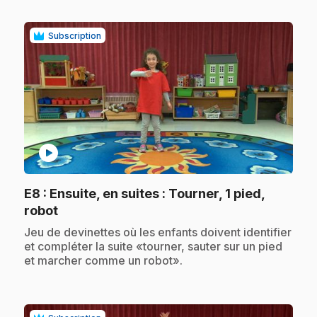
Subscription
play_circle
E8
: Ensuite, en suites : Tourner, 1 pied,
.
robot
.
Jeu de devinettes où les enfants doivent identifier
et compléter la suite «tourner, sauter sur un pied
et marcher comme un robot».