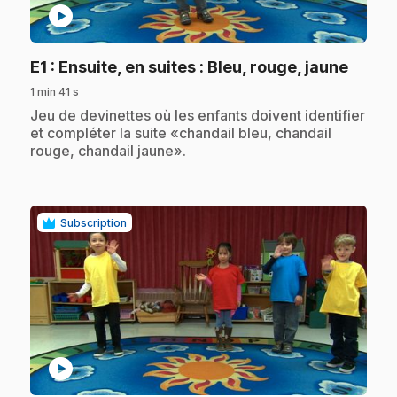
play_circle
.
E1
: Ensuite, en suites : Bleu, rouge, jaune
1 min 41 s
.
Jeu de devinettes où les enfants doivent identifier
et compléter la suite «chandail bleu, chandail
rouge, chandail jaune».
Subscription
play_circle