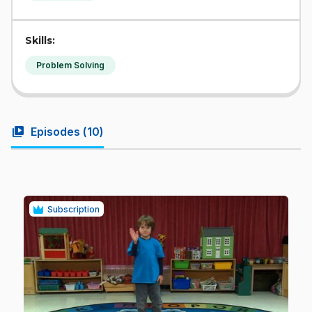
Skills:
Problem Solving
video_library
Episodes (
10
)
Subscription