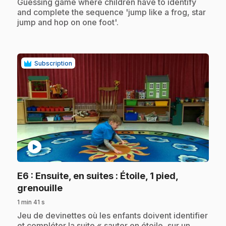
.
Guessing game where children have to identify
and complete the sequence 'jump like a frog, star
jump and hop on one foot'.
Subscription
play_circle
E6
: Ensuite, en suites : Étoile, 1 pied,
.
grenouille
1 min 41 s
.
Jeu de devinettes où les enfants doivent identifier
et compléter la suite « sauter en étoile, sur un