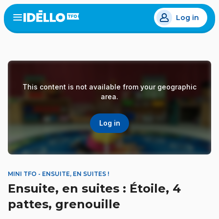
Skip
Log in
to
Open
the
main
menu
content
This content is not available from your geographic
area.
Log in
MINI TFO - ENSUITE, EN SUITES !
Ensuite, en suites : Étoile, 4
pattes, grenouille