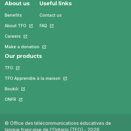
About us
Useful links
Benefits
Contact us
About TFO
This link will open in a new tab.
FAQ
This link will open in a new tab.
Careers
This link will open in a new tab.
Make a donation
This link will open in a new tab.
Our products
TFO
This link will open in a new tab.
TFO Apprendre à la maison
This link will open in a new tab.
Boukili
This link will open in a new tab.
ONFR
This link will open in a new tab.
© Office des télécommunications éducatives de
langue française de l'Ontario (TFO) - 2026