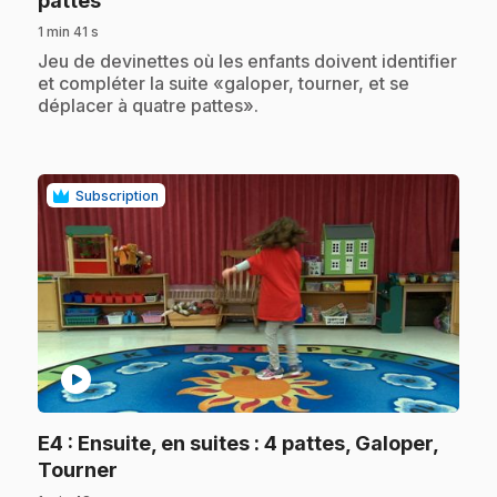
pattes
1 min 41 s
.
Jeu de devinettes où les enfants doivent identifier
et compléter la suite «galoper, tourner, et se
déplacer à quatre pattes».
Subscription
play_circle
E4
: Ensuite, en suites : 4 pattes, Galoper,
.
Tourner