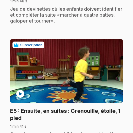
1 min 48 s
.
Jeu de devinettes où les enfants doivent identifier
et compléter la suite «marcher à quatre pattes,
galoper et tourner».
Subscription
play_circle
E5
: Ensuite, en suites : Grenouille, étoile, 1
.
pied
1 min 41 s