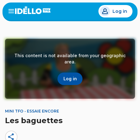
Skip
Log in
to
Open
the
main
menu
content
This content is not available from your geographic
area.
Log in
MINI TFO - ESSAIE ENCORE
Les baguettes
share