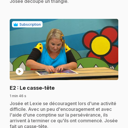
Josée découpe un triangle.
Subscription
play_circle
.
E2
: Le casse-tête
1 min 46 s
.
Josée et Lexie se découragent lors d'une activité
difficile. Avec un peu d'encouragement et avec
l'aide d'une comptine sur la persévérance, ils
arrivent à terminer ce qu'ils ont commencé. Josée
fait un casse-tête.