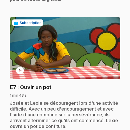
Subscription
play_circle
.
E7
: Ouvir un pot
1 min 43 s
.
Josée et Lexie se découragent lors d'une activité
difficile. Avec un peu d'encouragement et avec
l'aide d'une comptine sur la persévérance, ils
arrivent à terminer ce qu'ils ont commencé. Lexie
ouvre un pot de confiture.