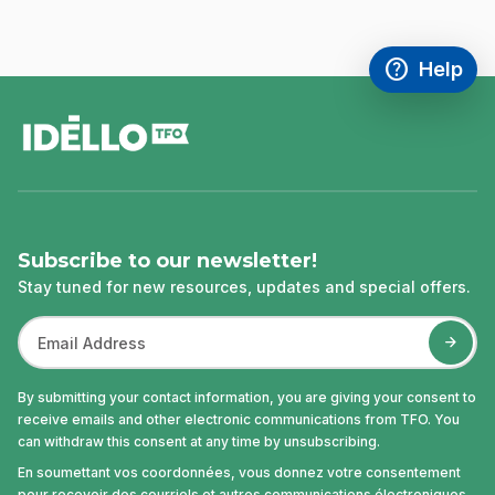
help
Help
Access FAQ
,This link w
footer
Subscribe to our newsletter!
Stay tuned for new resources, updates and special offers.
By submitting your contact information, you are giving your consent to
receive emails and other electronic communications from TFO. You
can withdraw this consent at any time by unsubscribing.
En soumettant vos coordonnées, vous donnez votre consentement
pour recevoir des courriels et autres communications électroniques