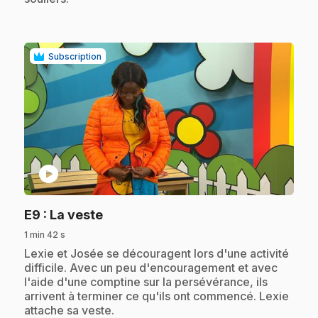
Subscription
play_circle
.
E9
: La veste
1 min 42 s
.
Lexie et Josée se découragent lors d'une activité
difficile. Avec un peu d'encouragement et avec
l'aide d'une comptine sur la persévérance, ils
arrivent à terminer ce qu'ils ont commencé. Lexie
attache sa veste.