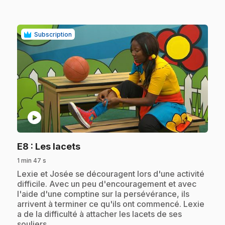
Subscription
play_circle
.
E8
: Les lacets
1 min 47 s
.
Lexie et Josée se découragent lors d'une activité
difficile. Avec un peu d'encouragement et avec
l'aide d'une comptine sur la persévérance, ils
arrivent à terminer ce qu'ils ont commencé. Lexie
a de la difficulté à attacher les lacets de ses
souliers.