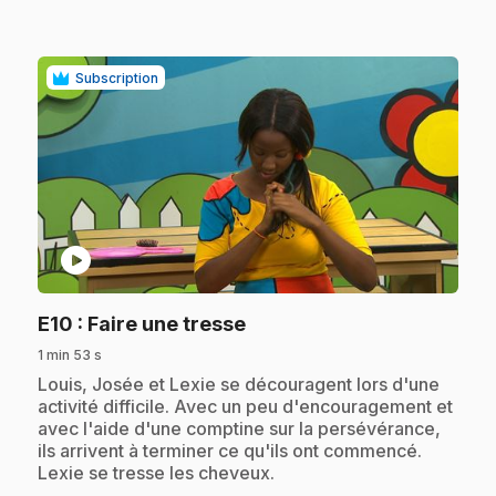
Subscription
play_circle
.
E10
: Faire une tresse
1 min 53 s
.
Louis, Josée et Lexie se découragent lors d'une
activité difficile. Avec un peu d'encouragement et
avec l'aide d'une comptine sur la persévérance,
ils arrivent à terminer ce qu'ils ont commencé.
Lexie se tresse les cheveux.