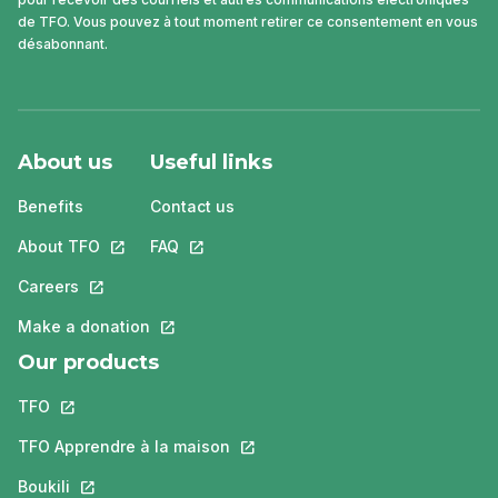
de TFO. Vous pouvez à tout moment retirer ce consentement en vous
désabonnant.
About us
Useful links
Benefits
Contact us
About TFO
This link will open in a new tab.
FAQ
This link will open in a new tab.
Careers
This link will open in a new tab.
Make a donation
This link will open in a new tab.
Our products
TFO
This link will open in a new tab.
TFO Apprendre à la maison
This link will open in a new tab.
Boukili
This link will open in a new tab.