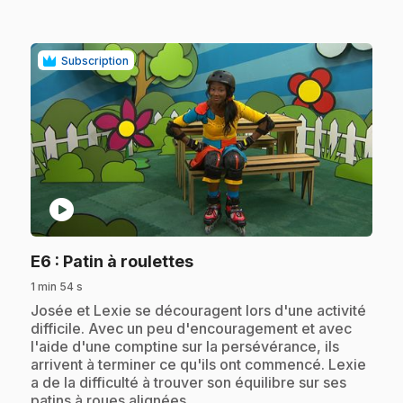
Subscription
play_circle
.
E6
: Patin à roulettes
1 min 54 s
.
Josée et Lexie se découragent lors d'une activité
difficile. Avec un peu d'encouragement et avec
l'aide d'une comptine sur la persévérance, ils
arrivent à terminer ce qu'ils ont commencé. Lexie
a de la difficulté à trouver son équilibre sur ses
patins à roues alignées.