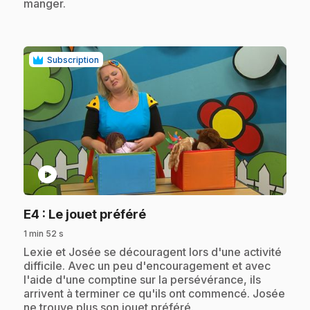
manger.
Subscription
play_circle
.
E4
: Le jouet préféré
1 min 52 s
.
Lexie et Josée se découragent lors d'une activité
difficile. Avec un peu d'encouragement et avec
l'aide d'une comptine sur la persévérance, ils
arrivent à terminer ce qu'ils ont commencé. Josée
ne trouve plus son jouet préféré.