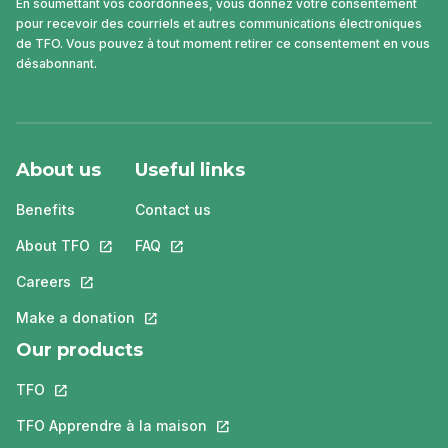
En soumettant vos coordonnées, vous donnez votre consentement
pour recevoir des courriels et autres communications électroniques
de TFO. Vous pouvez à tout moment retirer ce consentement en vous
désabonnant.
About us
Useful links
Benefits
Contact us
About TFO
This link will open in a new tab.
FAQ
This link will open in a new tab.
Careers
This link will open in a new tab.
Make a donation
This link will open in a new tab.
Our products
TFO
This link will open in a new tab.
TFO Apprendre à la maison
This link will open in a new tab.