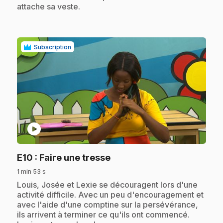
attache sa veste.
Subscription
play_circle
.
E10
: Faire une tresse
1 min 53 s
.
Louis, Josée et Lexie se découragent lors d'une
activité difficile. Avec un peu d'encouragement et
avec l'aide d'une comptine sur la persévérance,
ils arrivent à terminer ce qu'ils ont commencé.