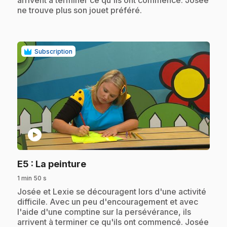
ne trouve plus son jouet préféré.
Subscription
play_circle
.
E5
: La peinture
1 min 50 s
.
Josée et Lexie se découragent lors d'une activité
difficile. Avec un peu d'encouragement et avec
l'aide d'une comptine sur la persévérance, ils
arrivent à terminer ce qu'ils ont commencé. Josée