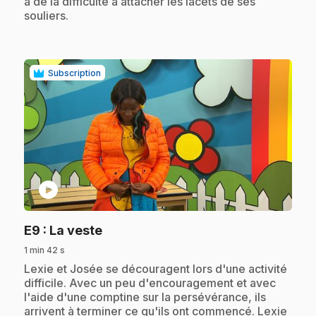
a de la difficulté à attacher les lacets de ses
souliers.
Subscription
play_circle
.
E9
: La veste
1 min 42 s
.
Lexie et Josée se découragent lors d'une activité
difficile. Avec un peu d'encouragement et avec
l'aide d'une comptine sur la persévérance, ils
arrivent à terminer ce qu'ils ont commencé. Lexie