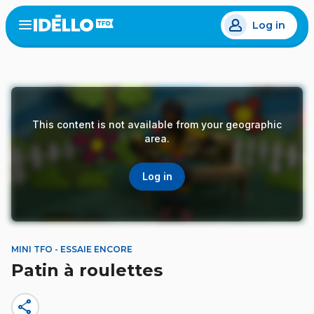
Skip
Log in
to
Open
the
main
menu
content
This content is not available from your geographic
area.
Log in
MINI TFO - ESSAIE ENCORE
Patin à roulettes
share