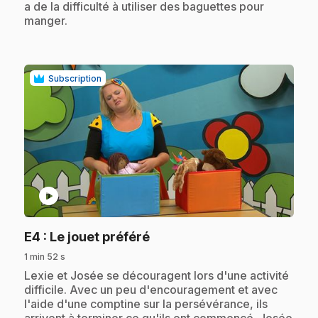
a de la difficulté à utiliser des baguettes pour
manger.
Subscription
play_circle
.
E4
: Le jouet préféré
1 min 52 s
.
Lexie et Josée se découragent lors d'une activité
difficile. Avec un peu d'encouragement et avec
l'aide d'une comptine sur la persévérance, ils
arrivent à terminer ce qu'ils ont commencé. Josée