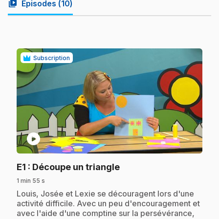
video_library
Episodes (
10
)
Subscription
play_circle
.
E1
: Découpe un triangle
1 min 55 s
.
Louis, Josée et Lexie se découragent lors d'une
activité difficile. Avec un peu d'encouragement et
avec l'aide d'une comptine sur la persévérance,