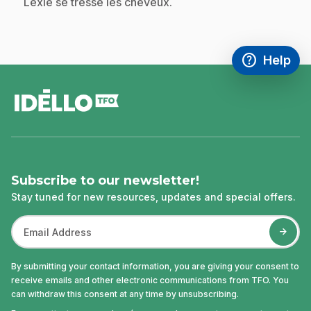
Lexie se tresse les cheveux.
help
Help
Access FAQ
,This link w
footer
Subscribe to our newsletter!
Stay tuned for new resources, updates and special offers.
By submitting your contact information, you are giving your consent to
receive emails and other electronic communications from TFO. You
can withdraw this consent at any time by unsubscribing.