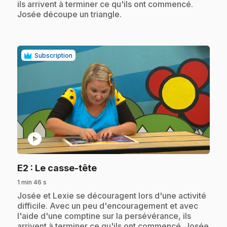
ils arrivent à terminer ce qu'ils ont commencé.
Josée découpe un triangle.
Subscription
play_circle
.
E2
: Le casse-tête
1 min 46 s
.
Josée et Lexie se découragent lors d'une activité
difficile. Avec un peu d'encouragement et avec
l'aide d'une comptine sur la persévérance, ils
arrivent à terminer ce qu'ils ont commencé. Josée