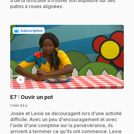
a de la difficulté à trouver son équilibre sur ses
patins à roues alignées.
Subscription
play_circle
.
E7
: Ouvir un pot
1 min 43 s
.
Josée et Lexie se découragent lors d'une activité
difficile. Avec un peu d'encouragement et avec
l'aide d'une comptine sur la persévérance, ils
arrivent à terminer ce qu'ils ont commencé. Lexie