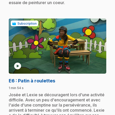
essaie de peinturer un coeur.
Subscription
play_circle
.
E6
: Patin à roulettes
1 min 54 s
.
Josée et Lexie se découragent lors d'une activité
difficile. Avec un peu d'encouragement et avec
l'aide d'une comptine sur la persévérance, ils
arrivent à terminer ce qu'ils ont commencé. Lexie