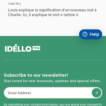
1 min 15 s
.
Louis explique la signification d'un nouveau mot à
Charlie. Ici, il explique le mot « tartine ».
help
Help
Access FAQ
,This link w
footer
Subscribe to our newsletter!
Stay tuned for new resources, updates and special offers.
By submitting your contact information, you are giving your consent to