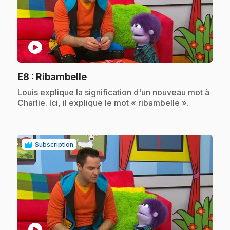
play_circle
.
E8
: Ribambelle
.
Louis explique la signification d'un nouveau mot à
Charlie. Ici, il explique le mot « ribambelle ».
Subscription
play_circle