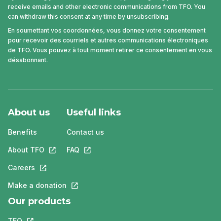
receive emails and other electronic communications from TFO. You
can withdraw this consent at any time by unsubscribing.
En soumettant vos coordonnées, vous donnez votre consentement
pour recevoir des courriels et autres communications électroniques
de TFO. Vous pouvez à tout moment retirer ce consentement en vous
désabonnant.
About us
Useful links
Benefits
Contact us
About TFO
This link will open in a new tab.
FAQ
This link will open in a new tab.
Careers
This link will open in a new tab.
Make a donation
This link will open in a new tab.
Our products
TFO
This link will open in a new tab.