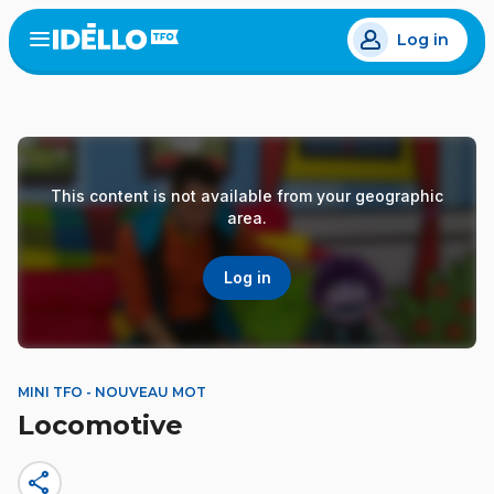
Skip
Log in
to
Open
the
main
menu
content
This content is not available from your geographic
area.
Log in
MINI TFO - NOUVEAU MOT
Locomotive
share