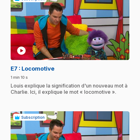
play_circle
.
E7
: Locomotive
1 min 10 s
.
Louis explique la signification d'un nouveau mot à
Charlie. Ici, il explique le mot « locomotive ».
Subscription