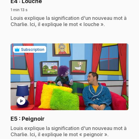
.
E4
: Louche
1 min 13 s
.
Louis explique la signification d'un nouveau mot à
Charlie. Ici, il explique le mot « louche ».
Subscription
play_circle
.
E5
: Peignoir
.
Louis explique la signification d'un nouveau mot à
Charlie. Ici, il explique le mot « peignoir ».