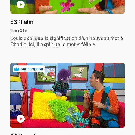
play_circle
.
E3
: Félin
1 min 21 s
.
Louis explique la signification d'un nouveau mot à
Charlie. Ici, il explique le mot « félin ».
Subscription
play_circle