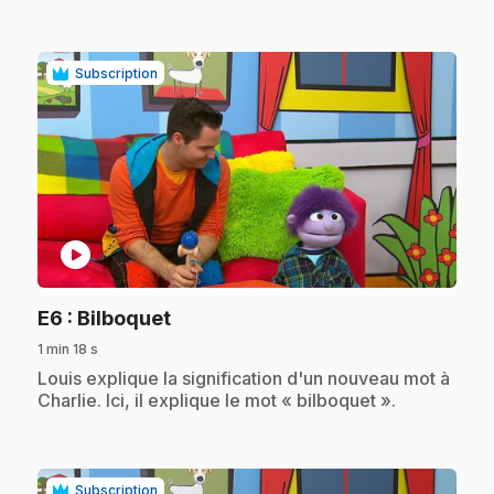
Subscription
play_circle
.
E6
: Bilboquet
1 min 18 s
.
Louis explique la signification d'un nouveau mot à
Charlie. Ici, il explique le mot « bilboquet ».
Subscription