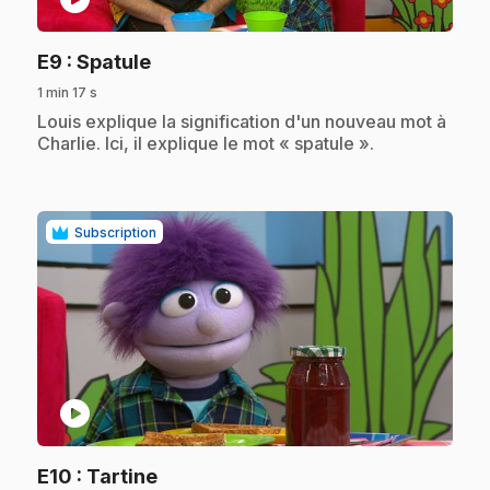
.
E9
: Spatule
1 min 17 s
.
Louis explique la signification d'un nouveau mot à
Charlie. Ici, il explique le mot « spatule ».
Subscription
play_circle
.
E10
: Tartine