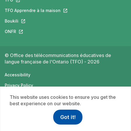
TFO Apprendre à la maison
This link will open in a new tab.
Boukili
This link will open in a new tab.
ONFR
This link will open in a new tab.
© Office des télécommunications éducatives de
langue française de l'Ontario (TFO) - 2026
Accessibility
Privacy Policy
Terms of use
This website uses cookies to ensure you get the
best experience on our website.
Got it!