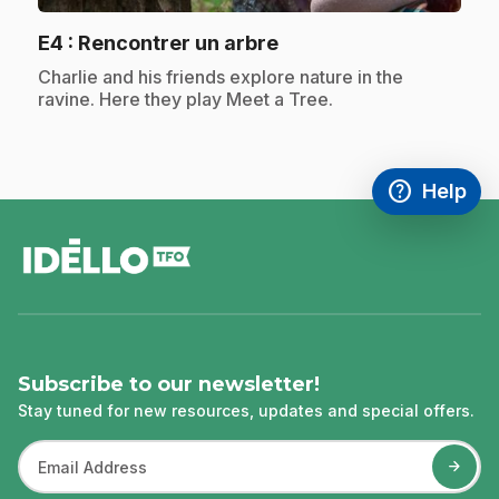
.
E4
: Rencontrer un arbre
.
Charlie and his friends explore nature in the
ravine. Here they play Meet a Tree.
help
Help
Access FAQ
,This link w
footer
Subscribe to our newsletter!
Stay tuned for new resources, updates and special offers.