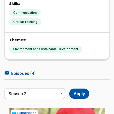
Skills:
Communication
Critical Thinking
Themes:
Environment and Sustainable Development
video_library
Episodes (
4
)
Subscription