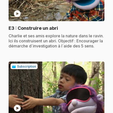
play_circle
.
E3
: Construire un abri
.
Charlie et ses amis explore la nature dans le ravin.
Ici ils construisent un abri. Objectif : Encourager la
démarche d´investigation à l´aide des 5 sens.
Subscription
play_circle