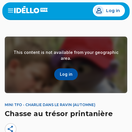
Skip
Log in
to
Open
the
main
menu
content
This content is not available from your geographic
area.
Log in
MINI TFO - CHARLIE DANS LE RAVIN (AUTOMNE)
Chasse au trésor printanière
share