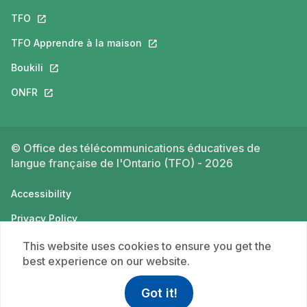
TFO
This link will open in a new tab.
TFO Apprendre à la maison
This link will open in a new tab.
Boukili
This link will open in a new tab.
ONFR
This link will open in a new tab.
© Office des télécommunications éducatives de
langue française de l'Ontario (TFO) - 2026
Accessibility
Privacy Policy
Terms of use
This website uses cookies to ensure you get the
best experience on our website.
Got it!