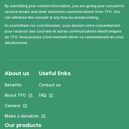
By submitting your contact information, you are giving your consent to
receive emails and other electronic communications from TFO. You
can withdraw this consent at any time by unsubscribing.
En soumettant vos coordonnées, vous donnez votre consentement
pour recevoir des courriels et autres communications électroniques
de TFO. Vous pouvez à tout moment retirer ce consentement en vous
désabonnant.
About us
Useful links
Benefits
Contact us
About TFO
This link will open in a new tab.
FAQ
This link will open in a new tab.
Careers
This link will open in a new tab.
Make a donation
This link will open in a new tab.
Our products