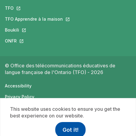
TFO
This link will open in a new tab.
TFO Apprendre à la maison
This link will open in a new tab.
Boukili
This link will open in a new tab.
ONFR
This link will open in a new tab.
© Office des télécommunications éducatives de
langue française de l'Ontario (TFO) - 2026
Accessibility
Privacy Policy
Terms of use
This website uses cookies to ensure you get the
best experience on our website.
Got it!