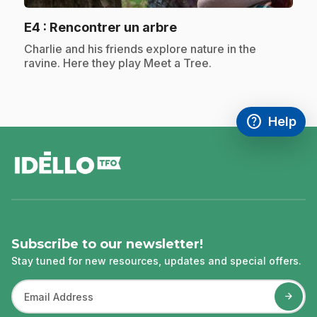
.
E4
: Rencontrer un arbre
.
Charlie and his friends explore nature in the
ravine. Here they play Meet a Tree.
help
Help
Access FAQ
,This link w
footer
Subscribe to our newsletter!
Stay tuned for new resources, updates and special offers.