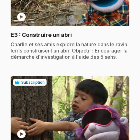
play_circle
.
E3
: Construire un abri
.
Charlie et ses amis explore la nature dans le ravin.
Ici ils construisent un abri. Objectif : Encourager la
démarche d´investigation à l´aide des 5 sens.
Subscription
play_circle