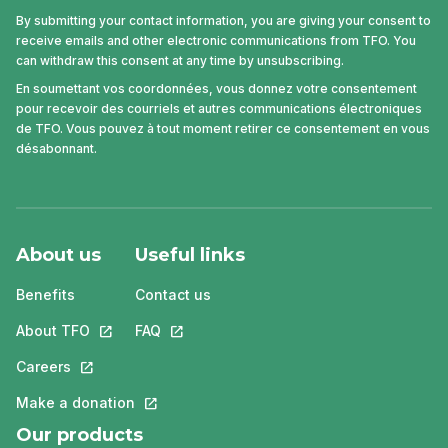
By submitting your contact information, you are giving your consent to
receive emails and other electronic communications from TFO. You
can withdraw this consent at any time by unsubscribing.
En soumettant vos coordonnées, vous donnez votre consentement
pour recevoir des courriels et autres communications électroniques
de TFO. Vous pouvez à tout moment retirer ce consentement en vous
désabonnant.
About us
Useful links
Benefits
Contact us
About TFO
This link will open in a new tab.
FAQ
This link will open in a new tab.
Careers
This link will open in a new tab.
Make a donation
This link will open in a new tab.
Our products