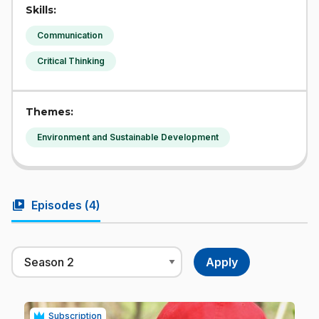
Skills:
Communication
Critical Thinking
Themes:
Environment and Sustainable Development
video_library
Episodes (
4
)
Subscription