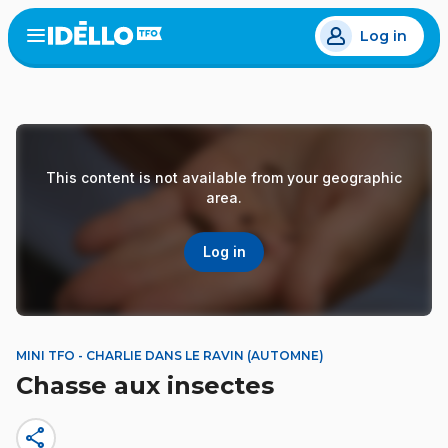
Skip
Log in
to
Open
the
main
menu
content
This content is not available from your geographic
area.
Log in
MINI TFO - CHARLIE DANS LE RAVIN (AUTOMNE)
Chasse aux insectes
share