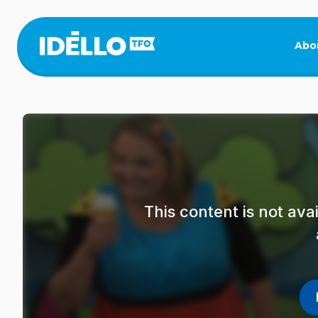
Skip
to
main
Abo
content
This content is not av