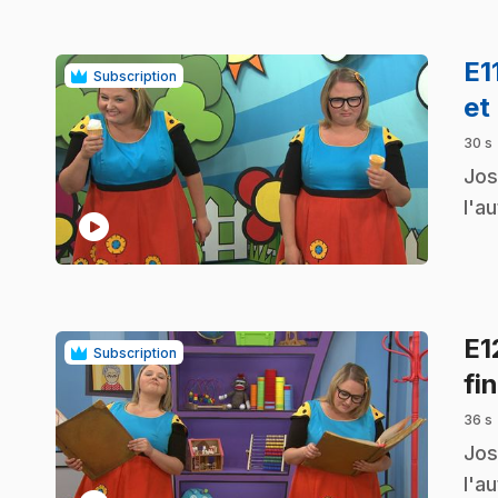
E1
Subscription
et
30 s
.
Jos
l'a
play_circle
E1
Subscription
fin
36 s
.
Jos
l'a