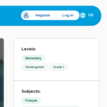
FR
Register
Log in
 a new tab.
DÉCOUVREZ
LA
VERSION
EN
FRANÇAIS
DU
Levels:
SITE
IDÉLLO.
Elementary
Kindergarten
Grade 1
Subjects:
Français