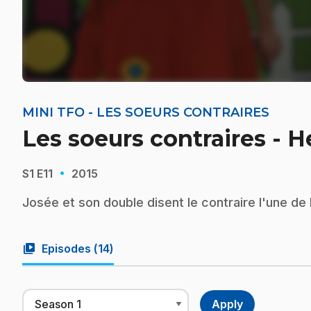
MINI TFO - LES SOEURS CONTRAIRES
Les soeurs contraires - 
·
S1
E11
2015
Josée et son double disent le contraire l'une de l
video_library
Episodes (
14
)