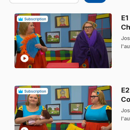
E1
Subscription
Ch
.
Jos
l'a
play_circle
E
Subscription
Co
.
Jos
l'a