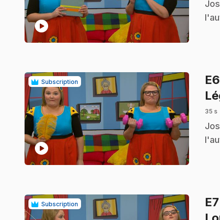
.
Jos
l'a
play_circle
E
Subscription
Lé
35 s
.
Jos
l'a
play_circle
E
Subscription
Lo