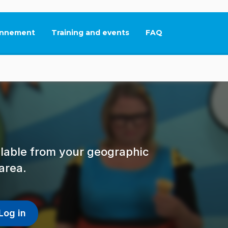
nnement
Training and events
FAQ
This link will open in
ailable from your geographic
area.
Log in