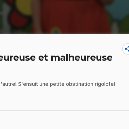
sha
Heureuse et malheureuse
'autre! S'ensuit une petite obstination rigolote!