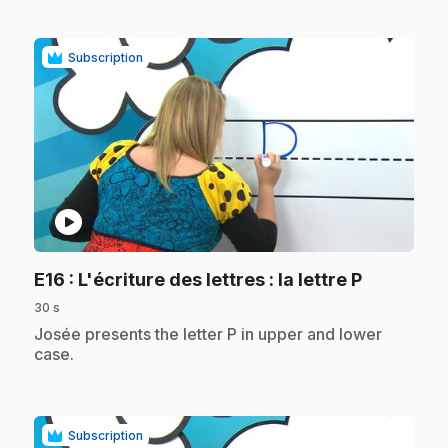
Subscription
play_circle
.
E16
: L'écriture des lettres : la lettre P
30 s
.
Josée presents the letter P in upper and lower
case.
Subscription