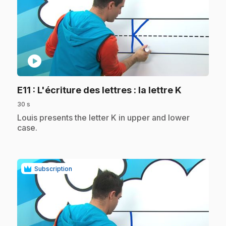
play_circle
.
E11
: L'écriture des lettres : la lettre K
30 s
.
Louis presents the letter K in upper and lower
case.
Subscription