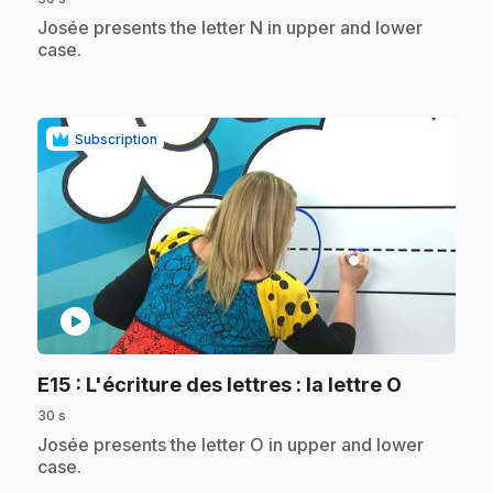
.
Josée presents the letter N in upper and lower
case.
Subscription
play_circle
.
E15
: L'écriture des lettres : la lettre O
30 s
.
Josée presents the letter O in upper and lower
case.