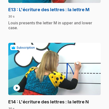
.
E13
: L'écriture des lettres : la lettre M
30 s
.
Louis presents the letter M in upper and lower
case.
Subscription
play_circle
.
E14
: L'écriture des lettres : la lettre N
30 s