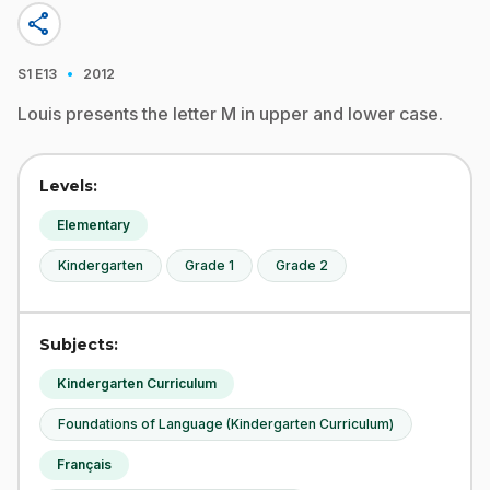
share
·
S1
E13
2012
Louis presents the letter M in upper and lower case.
Levels:
Elementary
Kindergarten
Grade 1
Grade 2
Subjects:
Kindergarten Curriculum
Foundations of Language (Kindergarten Curriculum)
Français