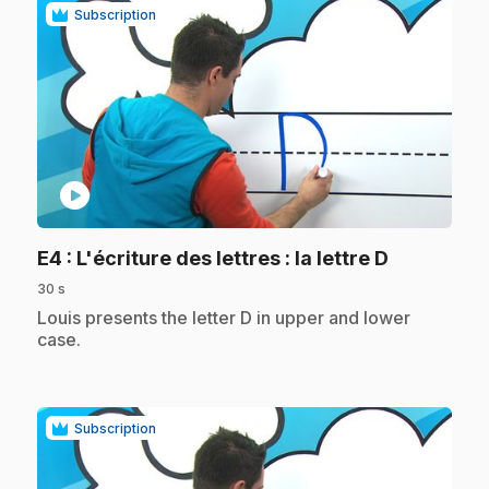
Subscription
play_circle
.
E4
: L'écriture des lettres : la lettre D
30 s
.
Louis presents the letter D in upper and lower
case.
Subscription