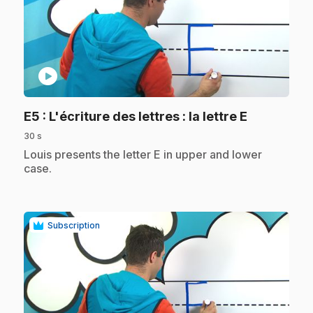
play_circle
.
E5
: L'écriture des lettres : la lettre E
30 s
.
Louis presents the letter E in upper and lower
case.
Subscription