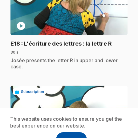
play_circle
.
E18
: L'écriture des lettres : la lettre R
30 s
.
Josée presents the letter R in upper and lower
case.
Subscription
This website uses cookies to ensure you get the
best experience on our website.