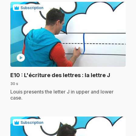
Subscription
play_circle
.
E10
: L'écriture des lettres : la lettre J
30 s
.
Louis presents the letter J in upper and lower
case.
Subscription