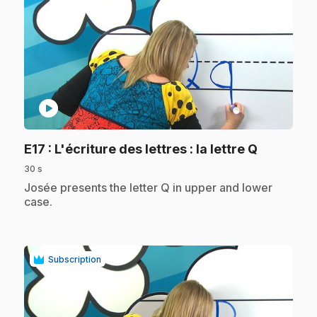
play_circle
.
E17
: L'écriture des lettres : la lettre Q
30 s
.
Josée presents the letter Q in upper and lower
case.
Subscription