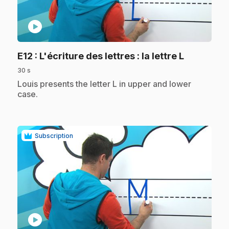
play_circle
.
E12
: L'écriture des lettres : la lettre L
30 s
.
Louis presents the letter L in upper and lower
case.
Subscription
play_circle