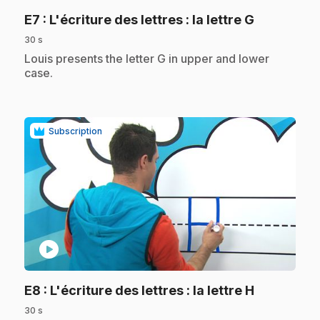
.
E7
: L'écriture des lettres : la lettre G
30 s
.
Louis presents the letter G in upper and lower
case.
Subscription
play_circle
.
E8
: L'écriture des lettres : la lettre H
30 s