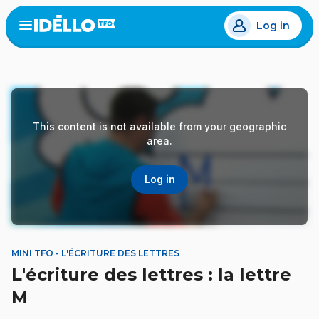
Skip
Log in
to
Open
the
main
menu
content
This content is not available from your geographic
area.
Log in
MINI TFO - L'ÉCRITURE DES LETTRES
L'écriture des lettres : la lettre
M