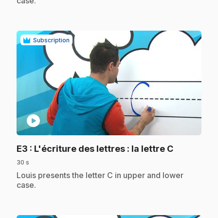
case.
Subscription
play_circle
.
E3
: L'écriture des lettres : la lettre C
30 s
.
Louis presents the letter C in upper and lower
case.