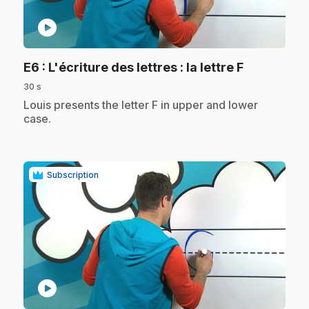
play_circle
.
E6
: L'écriture des lettres : la lettre F
30 s
.
Louis presents the letter F in upper and lower
case.
Subscription
play_circle