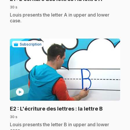
30 s
.
Louis presents the letter A in upper and lower
case.
Subscription
play_circle
.
E2
: L'écriture des lettres : la lettre B
30 s
.
Louis presents the letter B in upper and lower