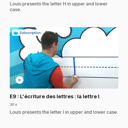
.
Louis presents the letter H in upper and lower
case.
Subscription
play_circle
.
E9
: L'écriture des lettres : la lettre I
30 s
.
Louis presents the letter I in upper and lower case.