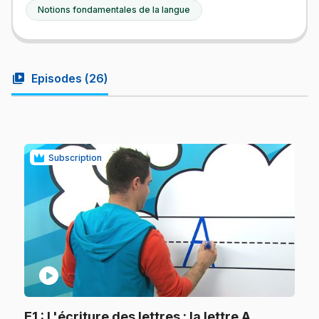
Notions fondamentales de la langue
video_library
Episodes (
26
)
Subscription
play_circle
.
E1
: L'écriture des lettres : la lettre A