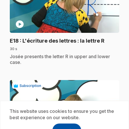
play_circle
.
E18
: L'écriture des lettres : la lettre R
30 s
.
Josée presents the letter R in upper and lower
case.
Subscription
This website uses cookies to ensure you get the
best experience on our website.