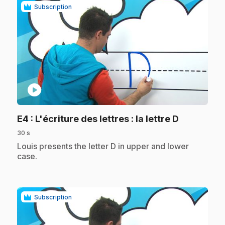
Subscription
play_circle
.
E4
: L'écriture des lettres : la lettre D
30 s
.
Louis presents the letter D in upper and lower
case.
Subscription