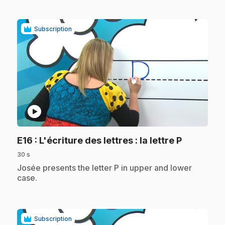
Subscription
play_circle
.
E16
: L'écriture des lettres : la lettre P
30 s
.
Josée presents the letter P in upper and lower
case.
Subscription