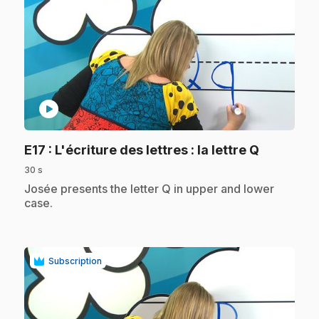
play_circle
.
E17
: L'écriture des lettres : la lettre Q
30 s
.
Josée presents the letter Q in upper and lower
case.
Subscription