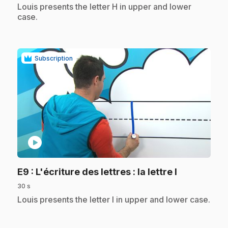
.
Louis presents the letter H in upper and lower
case.
Subscription
play_circle
.
E9
: L'écriture des lettres : la lettre I
30 s
.
Louis presents the letter I in upper and lower case.