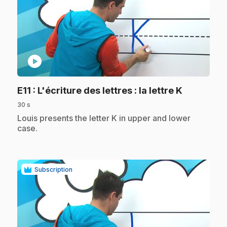
play_circle
.
E11
: L'écriture des lettres : la lettre K
30 s
.
Louis presents the letter K in upper and lower
case.
Subscription