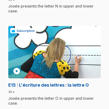
.
Josée presents the letter N in upper and lower
case.
Subscription
play_circle
.
E15
: L'écriture des lettres : la lettre O
30 s
.
Josée presents the letter O in upper and lower
case.