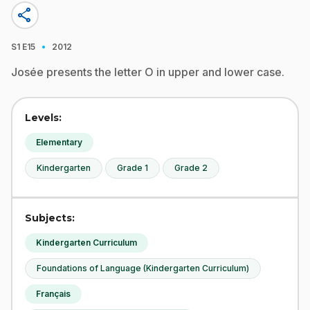
share
·
S1
E15
2012
Josée presents the letter O in upper and lower case.
Levels:
Elementary
Kindergarten
Grade 1
Grade 2
Subjects:
Kindergarten Curriculum
Foundations of Language (Kindergarten Curriculum)
Français