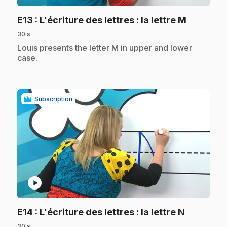
.
E13
: L'écriture des lettres : la lettre M
30 s
.
Louis presents the letter M in upper and lower
case.
Subscription
play_circle
.
E14
: L'écriture des lettres : la lettre N
30 s