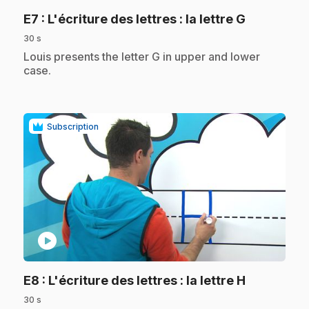
.
E7
: L'écriture des lettres : la lettre G
30 s
.
Louis presents the letter G in upper and lower
case.
Subscription
play_circle
.
E8
: L'écriture des lettres : la lettre H
30 s