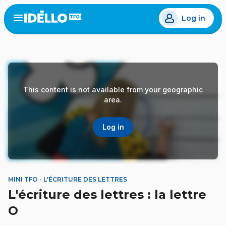
Skip
Log in
to
Open
the
main
menu
content
This content is not available from your geographic
area.
Log in
MINI TFO - L'ÉCRITURE DES LETTRES
L'écriture des lettres : la lettre
O