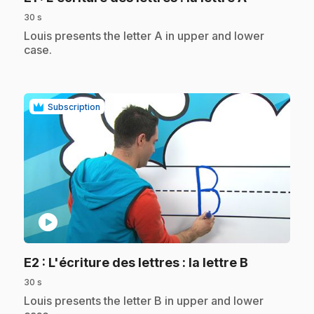
30 s
.
Louis presents the letter A in upper and lower
case.
Subscription
play_circle
.
E2
: L'écriture des lettres : la lettre B
30 s
.
Louis presents the letter B in upper and lower