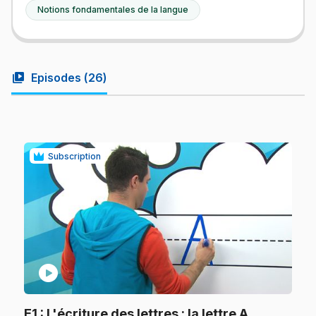
Notions fondamentales de la langue
video_library
Episodes (
26
)
Subscription
play_circle
.
E1
: L'écriture des lettres : la lettre A