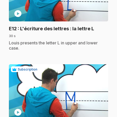
play_circle
.
E12
: L'écriture des lettres : la lettre L
30 s
.
Louis presents the letter L in upper and lower
case.
Subscription
play_circle