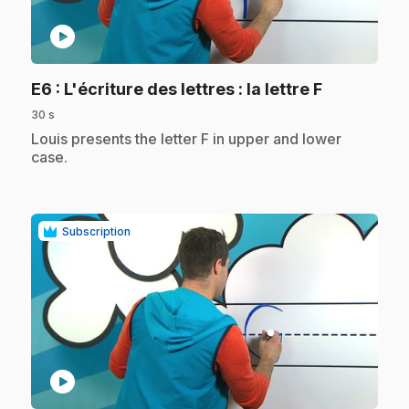
play_circle
.
E6
: L'écriture des lettres : la lettre F
30 s
.
Louis presents the letter F in upper and lower
case.
Subscription
play_circle