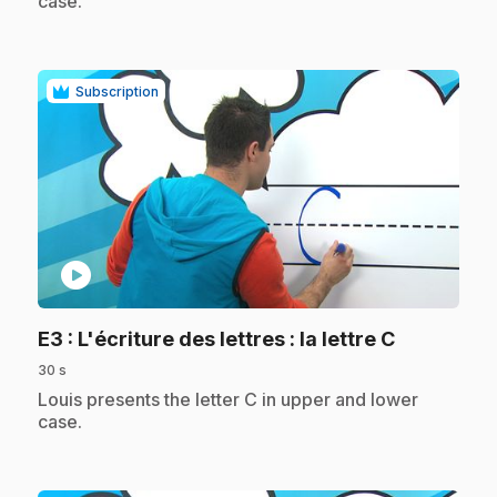
case.
Subscription
play_circle
.
E3
: L'écriture des lettres : la lettre C
30 s
.
Louis presents the letter C in upper and lower
case.