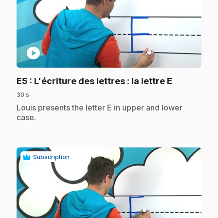
play_circle
.
E5
: L'écriture des lettres : la lettre E
30 s
.
Louis presents the letter E in upper and lower
case.
Subscription