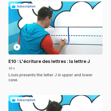
Subscription
play_circle
.
E10
: L'écriture des lettres : la lettre J
30 s
.
Louis presents the letter J in upper and lower
case.
Subscription