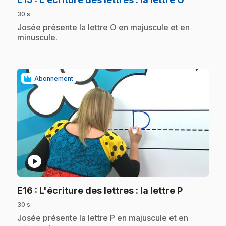
30 s
.
Josée présente la lettre O en majuscule et en
minuscule.
Abonnement
play_circle
.
E16
: L'écriture des lettres : la lettre P
30 s
.
Josée présente la lettre P en majuscule et en