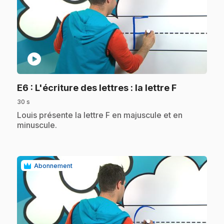
play_circle
.
E6
: L'écriture des lettres : la lettre F
30 s
.
Louis présente la lettre F en majuscule et en
minuscule.
Abonnement