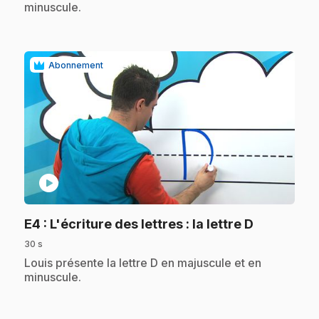
minuscule.
Abonnement
play_circle
.
E4
: L'écriture des lettres : la lettre D
30 s
.
Louis présente la lettre D en majuscule et en
minuscule.