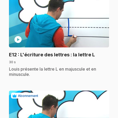
play_circle
.
E12
: L'écriture des lettres : la lettre L
30 s
.
Louis présente la lettre L en majuscule et en
minuscule.
Abonnement