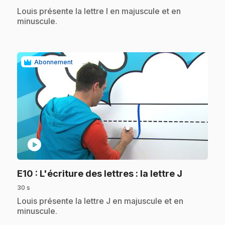
.
Louis présente la lettre I en majuscule et en
minuscule.
Abonnement
play_circle
.
E10
: L'écriture des lettres : la lettre J
30 s
.
Louis présente la lettre J en majuscule et en
minuscule.