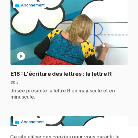
Abonnement
play_circle
.
E18
: L'écriture des lettres : la lettre R
30 s
.
Josée présente la lettre R en majuscule et en
minuscule.
Abonnement
Ce site utilise des cookies pour vous garantir la