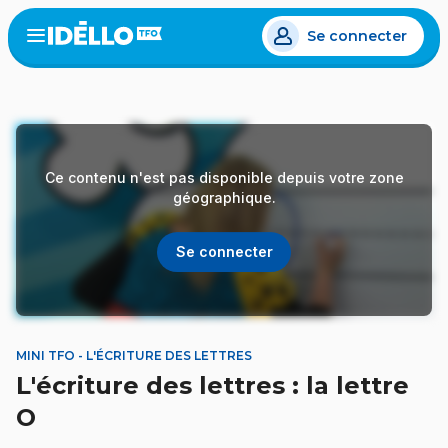
Aller
Se connecter
au
Open
the
contenu
menu
principal
Ce contenu n'est pas disponible depuis votre zone
géographique.
Se connecter
MINI TFO - L'ÉCRITURE DES LETTRES
L'écriture des lettres : la lettre
O