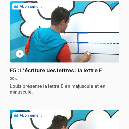
Abonnement
play_circle
.
E5
: L'écriture des lettres : la lettre E
30 s
.
Louis présente la lettre E en majuscule et en
minuscule.
Abonnement