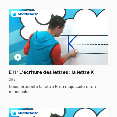
Abonnement
play_circle
.
E11
: L'écriture des lettres : la lettre K
30 s
.
Louis présente la lettre K en majuscule et en
minuscule.
Abonnement