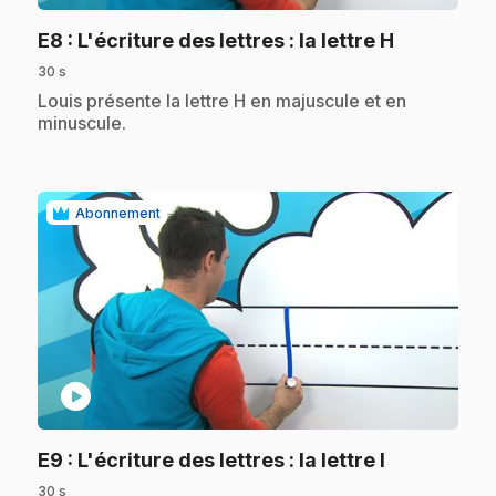
.
E8
: L'écriture des lettres : la lettre H
30 s
.
Louis présente la lettre H en majuscule et en
minuscule.
Abonnement
play_circle
.
E9
: L'écriture des lettres : la lettre I
30 s