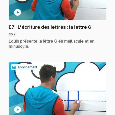
play_circle
.
E7
: L'écriture des lettres : la lettre G
30 s
.
Louis présente la lettre G en majuscule et en
minuscule.
Abonnement
play_circle