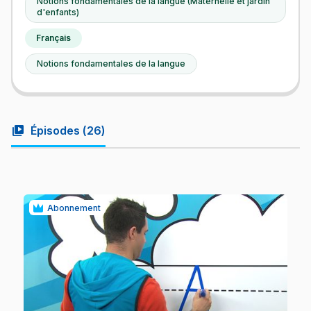
Notions fondamentales de la langue (Maternelle et jardin
d'enfants)
Français
Notions fondamentales de la langue
video_library
Épisodes (
26
)
Abonnement