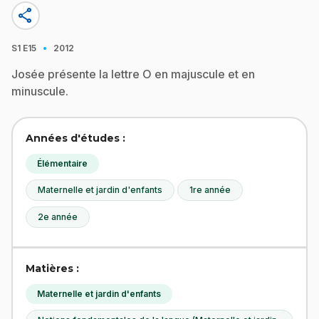
share
·
S1
E15
2012
Josée présente la lettre O en majuscule et en
minuscule.
Années d'études :
Élémentaire
Maternelle et jardin d'enfants
1re année
2e année
Matières :
Maternelle et jardin d'enfants