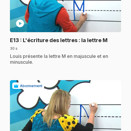
play_circle
.
E13
: L'écriture des lettres : la lettre M
30 s
.
Louis présente la lettre M en majuscule et en
minuscule.
Abonnement