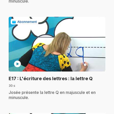
minuscule.
Abonnement
play_circle
.
E17
: L'écriture des lettres : la lettre Q
30 s
.
Josée présente la lettre Q en majuscule et en
minuscule.