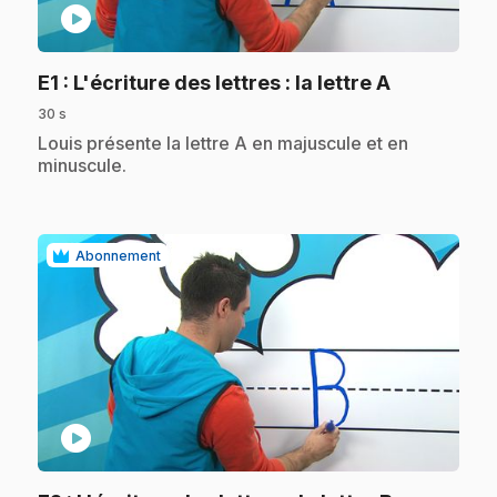
play_circle
.
E1
: L'écriture des lettres : la lettre A
30 s
.
Louis présente la lettre A en majuscule et en
minuscule.
Abonnement
play_circle