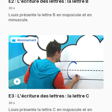
.
E2
: L'écriture des lettres : la lettre B
30 s
.
Louis présente la lettre B en majuscule et en
minuscule.
Abonnement
play_circle
.
E3
: L'écriture des lettres : la lettre C
30 s
.
Louis présente la lettre C en majuscule et en