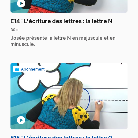
play_circle
.
E14
: L'écriture des lettres : la lettre N
30 s
.
Josée présente la lettre N en majuscule et en
minuscule.
Abonnement
play_circle
.
E15
: L'écriture des lettres : la lettre O