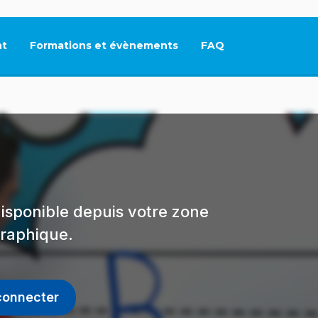
t
Formations et évènements
FAQ
Ce lien s'ouvrira dan
isponible depuis votre zone
raphique.
connecter