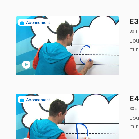
E
Abonnement
30 s
.
Lou
min
play_circle
E
Abonnement
30 s
.
Lou
min