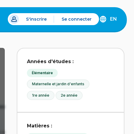
EN
S'inscrire
Se connecter
s un nouvel onglet.
DISCOVER
THE
ENGLISH
VERSION
OF
IDÉLLO.
Années d'études :
Élémentaire
Maternelle et jardin d'enfants
1re année
2e année
Matières :