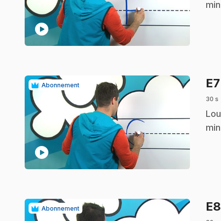
min
play_circle
E
Abonnement
30 s
.
Lou
min
play_circle
E
Abonnement