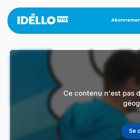
Aller
au
contenu
Abonnemen
principal
Ce contenu n'est pas d
géog
Se 