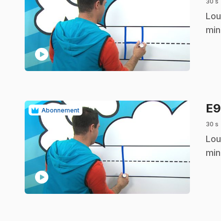
30 s
.
Lou
min
play_circle
E
Abonnement
30 s
.
Lou
min
play_circle