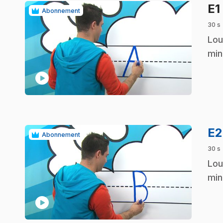
E1
Abonnement
30 s
.
Lou
min
play_circle
E
Abonnement
30 s
.
Lou
min
play_circle