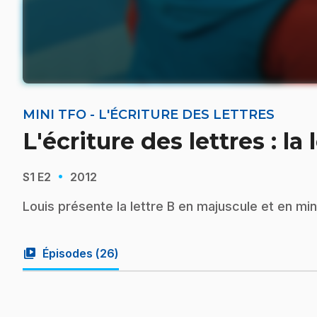
MINI TFO - L'ÉCRITURE DES LETTRES
L'écriture des lettres : la 
·
S1
E2
2012
Louis présente la lettre B en majuscule et en mi
video_library
Épisodes (
26
)