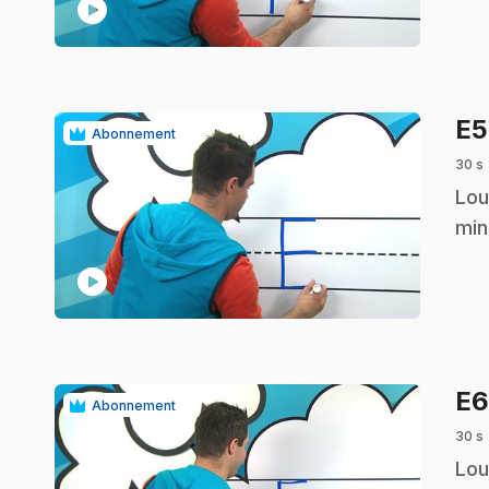
play_circle
E
Abonnement
30 s
.
Lou
min
play_circle
E
Abonnement
30 s
.
Lou