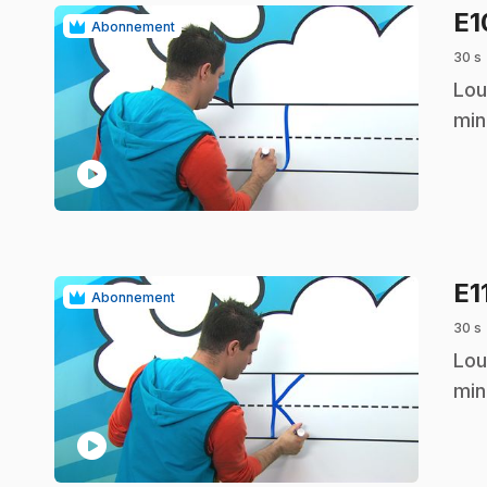
E
Abonnement
30 s
.
Lou
min
play_circle
E1
Abonnement
30 s
.
Lou
min
play_circle