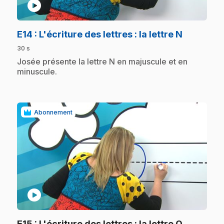
play_circle
.
E14
: L'écriture des lettres : la lettre N
30 s
.
Josée présente la lettre N en majuscule et en
minuscule.
Abonnement
play_circle
.
E15
: L'écriture des lettres : la lettre O