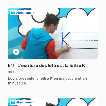
Abonnement
play_circle
.
E11
: L'écriture des lettres : la lettre K
30 s
.
Louis présente la lettre K en majuscule et en
minuscule.
Abonnement