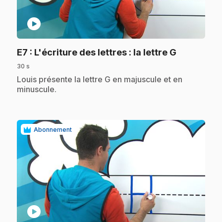
play_circle
.
E7
: L'écriture des lettres : la lettre G
30 s
.
Louis présente la lettre G en majuscule et en
minuscule.
Abonnement
play_circle