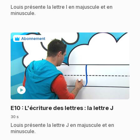
.
Louis présente la lettre I en majuscule et en
minuscule.
Abonnement
play_circle
.
E10
: L'écriture des lettres : la lettre J
30 s
.
Louis présente la lettre J en majuscule et en
minuscule.