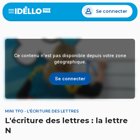
Aller
Se connecter
au
Open
the
contenu
menu
principal
Ce contenu n'est pas disponible depuis votre zone
géographique.
Se connecter
MINI TFO - L'ÉCRITURE DES LETTRES
L'écriture des lettres : la lettre
N