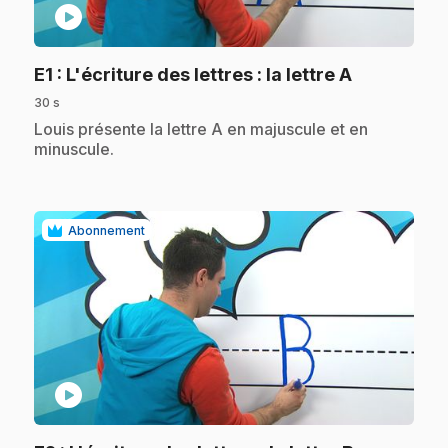
play_circle
.
E1
: L'écriture des lettres : la lettre A
30 s
.
Louis présente la lettre A en majuscule et en
minuscule.
Abonnement
play_circle