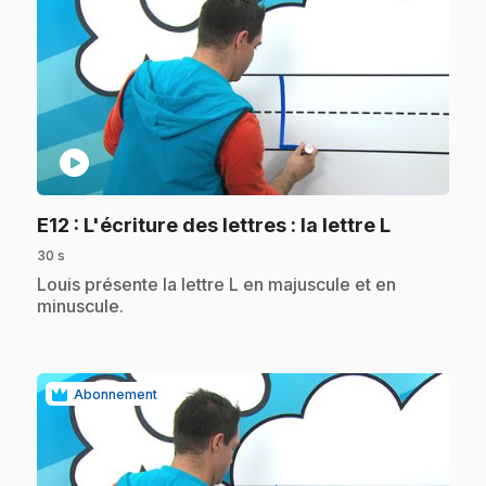
play_circle
.
E12
: L'écriture des lettres : la lettre L
30 s
.
Louis présente la lettre L en majuscule et en
minuscule.
Abonnement