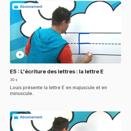
Abonnement
play_circle
.
E5
: L'écriture des lettres : la lettre E
30 s
.
Louis présente la lettre E en majuscule et en
minuscule.
Abonnement