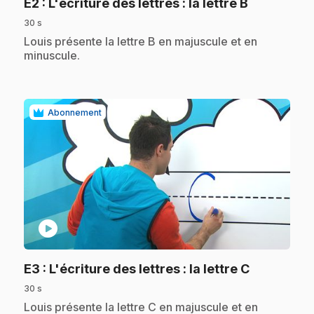
.
E2
: L'écriture des lettres : la lettre B
30 s
.
Louis présente la lettre B en majuscule et en
minuscule.
Abonnement
play_circle
.
E3
: L'écriture des lettres : la lettre C
30 s
.
Louis présente la lettre C en majuscule et en