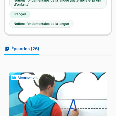
Notions fondamentales de la langue (Maternelle et jardin
d'enfants)
Français
Notions fondamentales de la langue
video_library
Épisodes (
26
)
Abonnement