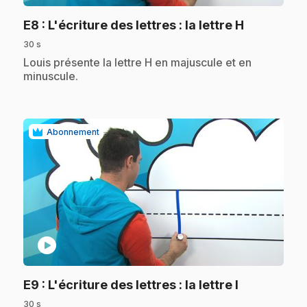
.
E8
: L'écriture des lettres : la lettre H
30 s
.
Louis présente la lettre H en majuscule et en
minuscule.
Abonnement
play_circle
.
E9
: L'écriture des lettres : la lettre I
30 s