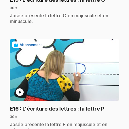
30 s
.
Josée présente la lettre O en majuscule et en
minuscule.
Abonnement
play_circle
.
E16
: L'écriture des lettres : la lettre P
30 s
.
Josée présente la lettre P en majuscule et en