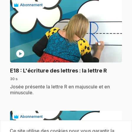
Abonnement
play_circle
.
E18
: L'écriture des lettres : la lettre R
30 s
.
Josée présente la lettre R en majuscule et en
minuscule.
Abonnement
Ce site utilise des cookies pour vous garantir la