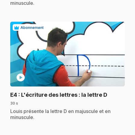
minuscule.
Abonnement
play_circle
.
E4
: L'écriture des lettres : la lettre D
30 s
.
Louis présente la lettre D en majuscule et en
minuscule.