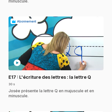
minuscule.
Abonnement
play_circle
.
E17
: L'écriture des lettres : la lettre Q
30 s
.
Josée présente la lettre Q en majuscule et en
minuscule.