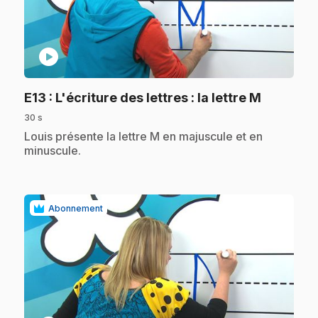
play_circle
.
E13
: L'écriture des lettres : la lettre M
30 s
.
Louis présente la lettre M en majuscule et en
minuscule.
Abonnement