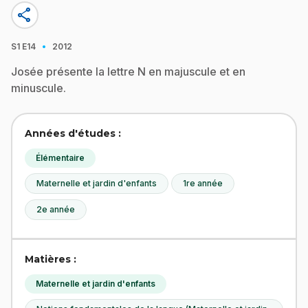
share
·
S1
E14
2012
Josée présente la lettre N en majuscule et en
minuscule.
Années d'études :
Élémentaire
Maternelle et jardin d'enfants
1re année
2e année
Matières :
Maternelle et jardin d'enfants