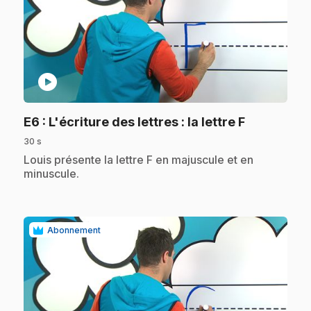
play_circle
.
E6
: L'écriture des lettres : la lettre F
30 s
.
Louis présente la lettre F en majuscule et en
minuscule.
Abonnement