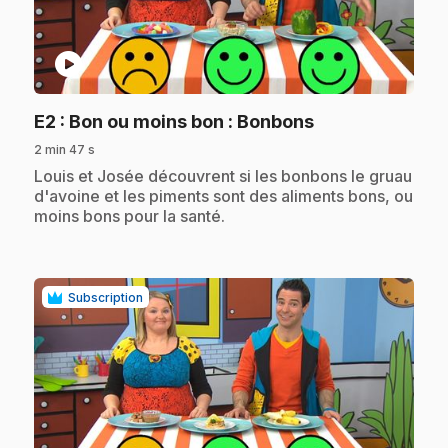
play_circle
.
E2
: Bon ou moins bon : Bonbons
2 min 47 s
.
Louis et Josée découvrent si les bonbons le gruau
d'avoine et les piments sont des aliments bons, ou
moins bons pour la santé.
Subscription