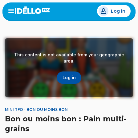
Skip
Log in
to
Open
the
main
menu
content
This content is not available from your geographic
area.
Log in
MINI TFO - BON OU MOINS BON
Bon ou moins bon : Pain multi-
grains