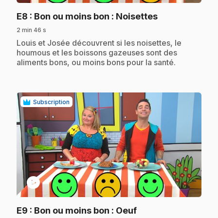
.
E8
: Bon ou moins bon : Noisettes
2 min 46 s
.
Louis et Josée découvrent si les noisettes, le
houmous et les boissons gazeuses sont des
aliments bons, ou moins bons pour la santé.
Subscription
play_circle
.
E9
: Bon ou moins bon : Oeuf