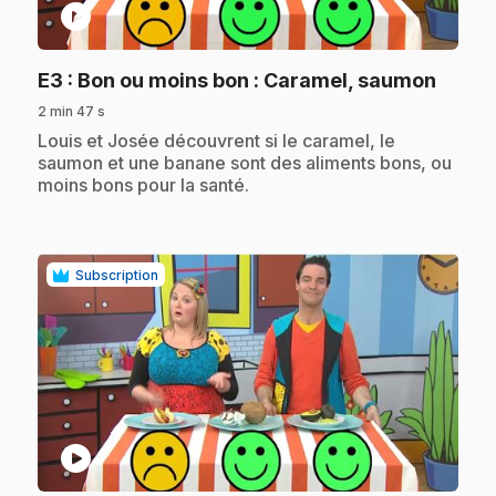
play_circle
.
E3
: Bon ou moins bon : Caramel, saumon
2 min 47 s
.
Louis et Josée découvrent si le caramel, le
saumon et une banane sont des aliments bons, ou
moins bons pour la santé.
Subscription
play_circle