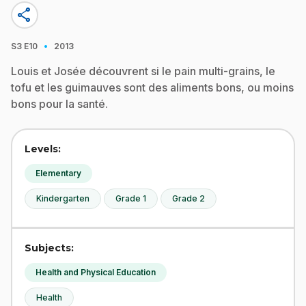
share
·
S3
E10
2013
Louis et Josée découvrent si le pain multi-grains, le
tofu et les guimauves sont des aliments bons, ou moins
bons pour la santé.
Levels:
Elementary
Kindergarten
Grade 1
Grade 2
Subjects:
Health and Physical Education
Health