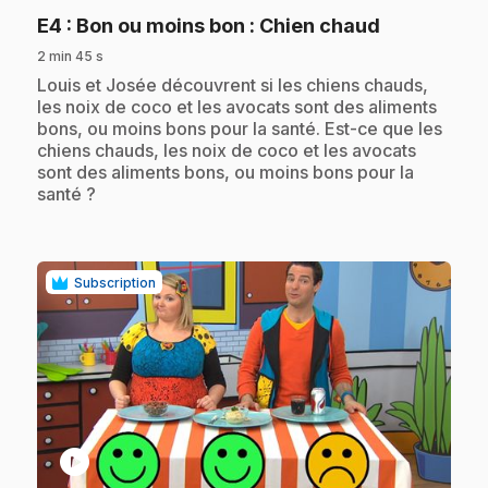
.
E4
: Bon ou moins bon : Chien chaud
2 min 45 s
.
Louis et Josée découvrent si les chiens chauds,
les noix de coco et les avocats sont des aliments
bons, ou moins bons pour la santé. Est-ce que les
chiens chauds, les noix de coco et les avocats
sont des aliments bons, ou moins bons pour la
santé ?
Subscription
play_circle