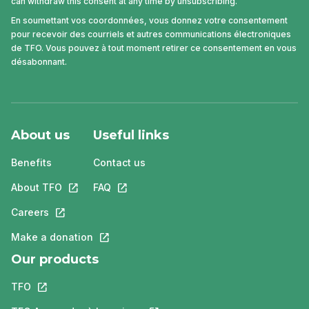
can withdraw this consent at any time by unsubscribing.
En soumettant vos coordonnées, vous donnez votre consentement
pour recevoir des courriels et autres communications électroniques
de TFO. Vous pouvez à tout moment retirer ce consentement en vous
désabonnant.
About us
Useful links
Benefits
Contact us
About TFO
This link will open in a new tab.
FAQ
This link will open in a new tab.
Careers
This link will open in a new tab.
Make a donation
This link will open in a new tab.
Our products
TFO
This link will open in a new tab.