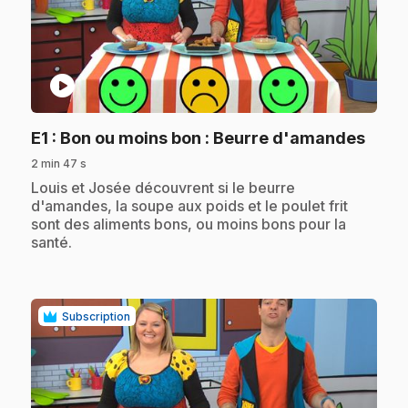
play_circle
.
E1
: Bon ou moins bon : Beurre d'amandes
2 min 47 s
.
Louis et Josée découvrent si le beurre
d'amandes, la soupe aux poids et le poulet frit
sont des aliments bons, ou moins bons pour la
santé.
Subscription