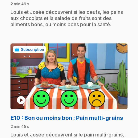
2 min 46 s
.
Louis et Josée découvrent si les oeufs, les pains
aux chocolats et la salade de fruits sont des
aliments bons, ou moins bons pour la santé.
Subscription
play_circle
.
E10
: Bon ou moins bon : Pain multi-grains
2 min 45 s
.
Louis et Josée découvrent si le pain multi-grains,