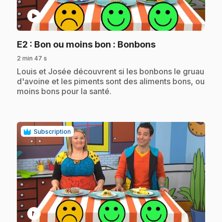
play_circle
.
E2
: Bon ou moins bon : Bonbons
2 min 47 s
.
Louis et Josée découvrent si les bonbons le gruau
d'avoine et les piments sont des aliments bons, ou
moins bons pour la santé.
Subscription
play_circle