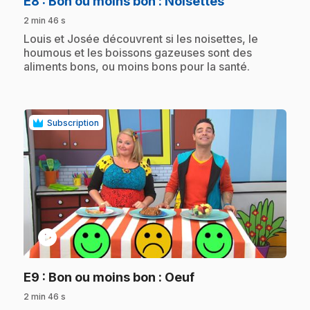
.
E8
: Bon ou moins bon : Noisettes
2 min 46 s
.
Louis et Josée découvrent si les noisettes, le
houmous et les boissons gazeuses sont des
aliments bons, ou moins bons pour la santé.
Subscription
play_circle
.
E9
: Bon ou moins bon : Oeuf
2 min 46 s