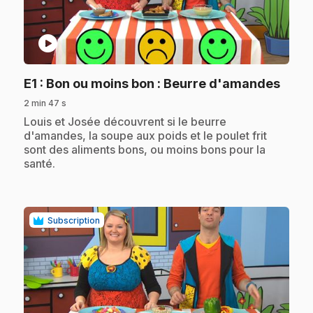
play_circle
.
E1
: Bon ou moins bon : Beurre d'amandes
2 min 47 s
.
Louis et Josée découvrent si le beurre
d'amandes, la soupe aux poids et le poulet frit
sont des aliments bons, ou moins bons pour la
santé.
Subscription