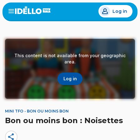
Skip
Log in
to
Open
the
main
menu
content
This content is not available from your geographic
area.
Log in
MINI TFO - BON OU MOINS BON
Bon ou moins bon : Noisettes
share