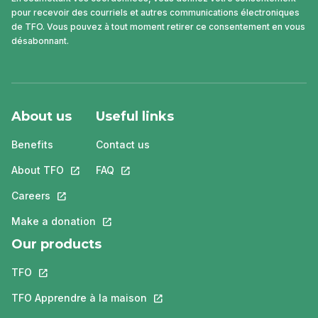
pour recevoir des courriels et autres communications électroniques
de TFO. Vous pouvez à tout moment retirer ce consentement en vous
désabonnant.
About us
Useful links
Benefits
Contact us
About TFO
This link will open in a new tab.
FAQ
This link will open in a new tab.
Careers
This link will open in a new tab.
Make a donation
This link will open in a new tab.
Our products
TFO
This link will open in a new tab.
TFO Apprendre à la maison
This link will open in a new tab.