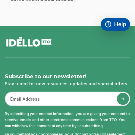
help
Help
Access FAQ
,This link w
footer
Subscribe to our newsletter!
Stay tuned for new resources, updates and special offers.
By submitting your contact information, you are giving your consent to
receive emails and other electronic communications from TFO. You
can withdraw this consent at any time by unsubscribing.
En soumettant vos coordonnées, vous donnez votre consentement