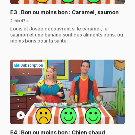
.
E3
: Bon ou moins bon : Caramel, saumon
2 min 47 s
.
Louis et Josée découvrent si le caramel, le
saumon et une banane sont des aliments bons, ou
moins bons pour la santé.
Subscription
play_circle
.
E4
: Bon ou moins bon : Chien chaud