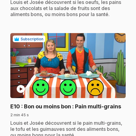
.
Louis et Josée découvrent si les oeufs, les pains
aux chocolats et la salade de fruits sont des
aliments bons, ou moins bons pour la santé.
Subscription
play_circle
.
E10
: Bon ou moins bon : Pain multi-grains
2 min 45 s
.
Louis et Josée découvrent si le pain multi-grains,
le tofu et les guimauves sont des aliments bons,
ou moins bons pour la santé.