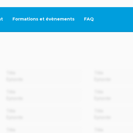
t
Formations et évènements
FAQ
Ce lien s'ouvrira dan
00:00
Title
Title
Episode
Episode
00:00
Title
Title
Episode
Episode
00:00
Title
Title
Episode
Episode
00:00
Title
Title