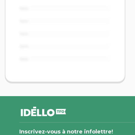
Item
Item
Item
Item
Item
pied
de
page
Inscrivez-vous à notre infolettre!