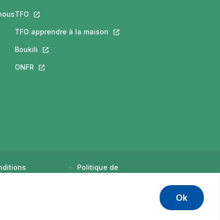
nous
TFO
Ce lien s'ouvrira dans un nouvel onglet.
ra dans un nouvel onglet.
s'ouvrira dans un nouvel onglet.
TFO apprendre à la maison
Ce lien s'ouvrira dans un nouvel
 un nouvel onglet.
Boukili
Ce lien s'ouvrira dans un nouvel onglet.
dans un nouvel onglet.
ONFR
Ce lien s'ouvrira dans un nouvel onglet.
ditions
Politique de
tilisation
confidentialité
Ok