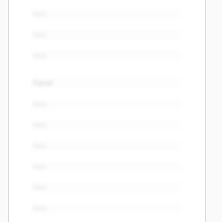
Item
Item
Item
Facet
Item
Item
Item
Item
Item
Item