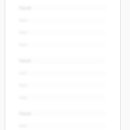
Facet
Item
Item
Item
Facet
Item
Item
Item
Facet
Item