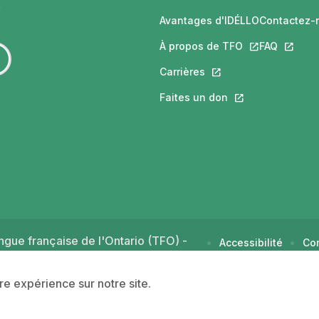
Avantages d'IDÉLLO
Contactez-
À propos de TFO
Ce lien s'ouvri
FAQ
Ce lien 
Carrières
Ce lien s'ouvrira dans
Faites un don
Ce lien s'ouvrira 
gue française de l'Ontario (TFO) -
Accessibilité
Con
d'u
ure expérience sur notre site.