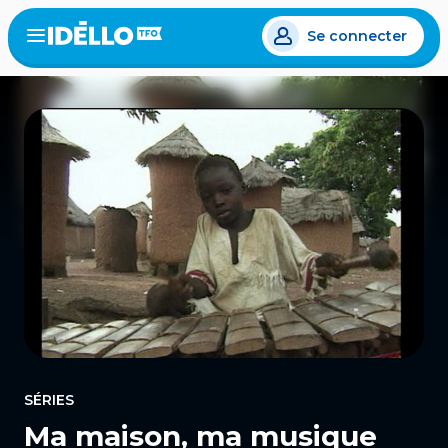
Aller
Se connecter
au
Open
the
contenu
menu
principal
SÉRIES
Ma maison, ma musique