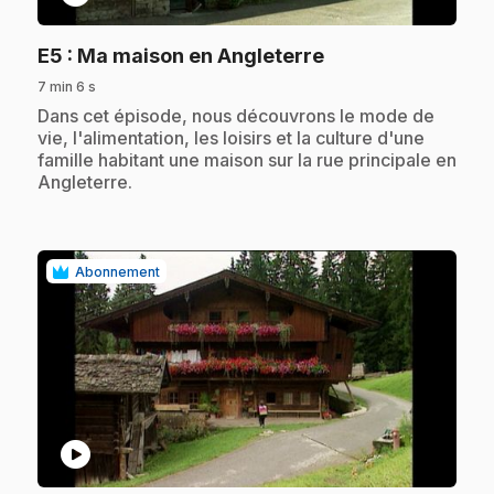
.
E5
: Ma maison en Angleterre
7 min 6 s
.
Dans cet épisode, nous découvrons le mode de
vie, l'alimentation, les loisirs et la culture d'une
famille habitant une maison sur la rue principale en
Angleterre.
Abonnement
play_circle