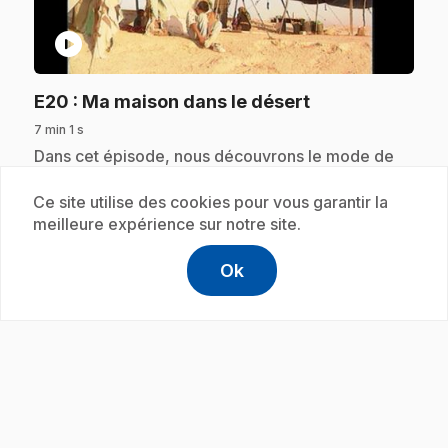
play_circle
.
E20
: Ma maison dans le désert
7 min 1 s
.
Dans cet épisode, nous découvrons le mode de
vie, les coutumes, l'alimentation, les
responsabilités et la culture d'une famille nomade
Ce site utilise des cookies pour vous garantir la
habitant une tente dans le désert de Jordanie.
meilleure expérience sur notre site.
Ok
help
Aide
Accéder à l
,Ce lien s'
Abonnement