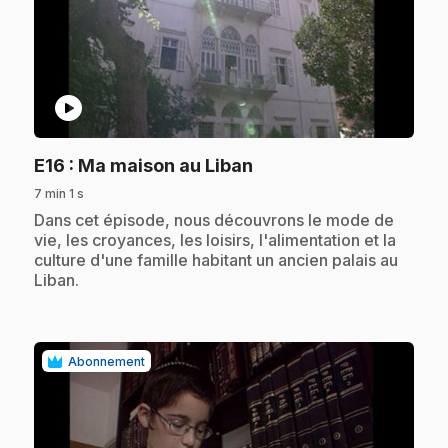
play_circle
.
E16
: Ma maison au Liban
7 min 1 s
.
Dans cet épisode, nous découvrons le mode de
vie, les croyances, les loisirs, l'alimentation et la
culture d'une famille habitant un ancien palais au
Liban.
Abonnement