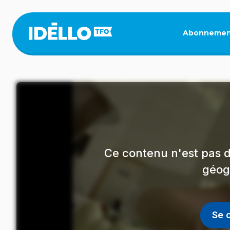
Aller
au
contenu
Abonnemen
principal
Ce contenu n'est pas d
géog
Se 