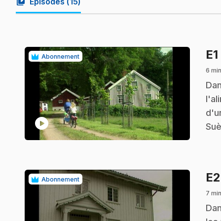
video_library
Épisodes (
15
)
E1
Abonnement
6 min
.
Dan
l'a
d'u
play_circle
Suè
E
Abonnement
7 mi
.
Dan