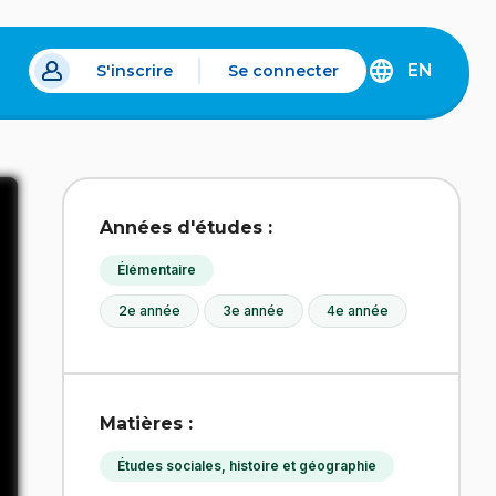
EN
S'inscrire
Se connecter
s un nouvel onglet.
DISCOVER
THE
ENGLISH
VERSION
OF
IDÉLLO.
Années d'études :
Élémentaire
2e année
3e année
4e année
Matières :
Études sociales, histoire et géographie