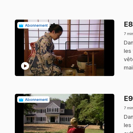
E
Abonnement
7 mi
.
Dan
les 
vêt
play_circle
mai
E
Abonnement
7 min
.
Dan
les 