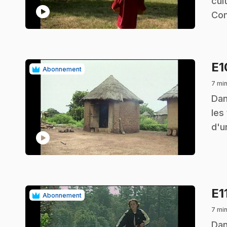
cul
play_circle
Con
E
Abonnement
7 mi
.
Dan
les
d'u
play_circle
E1
Abonnement
7 mi
.
Dan