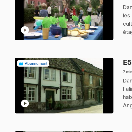
.
Dan
les 
cul
play_circle
éta
E
Abonnement
7 min
.
Dan
l'al
hab
play_circle
Ang