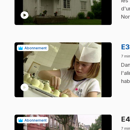
les 
d'u
play_circle
Nor
E
Abonnement
7 min
.
Dan
l'a
hab
play_circle
E
Abonnement
7 mi