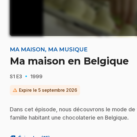
MA MAISON, MA MUSIQUE
Ma maison en Belgique
·
S1
E3
1999
warning
Expire le
5 septembre 2026
Dans cet épisode, nous découvrons le mode de vie
famille habitant une chocolaterie en Belgique.