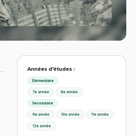
Années d'études :
Élémentaire
7e année
8e année
Secondaire
9e année
10e année
11e année
12e année