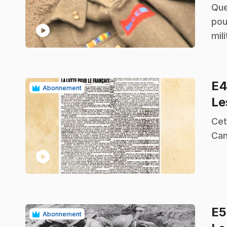
.
Que
pou
play_circle
mil
E
Abonnement
Le
.
Cet
Can
play_circle
E
Abonnement