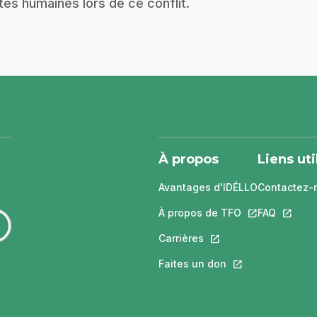
tes humaines lors de ce conflit.
À propos
Liens uti
Avantages d'IDÉLLO
Contactez-
À propos de TFO
Ce lien s'ouvri
FAQ
Ce lien 
Carrières
Ce lien s'ouvrira dans
Faites un don
Ce lien s'ouvrira 