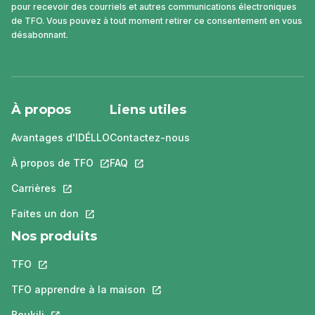
pour recevoir des courriels et autres communications électroniques
de TFO. Vous pouvez à tout moment retirer ce consentement en vous
désabonnant.
À propos
Liens utiles
Avantages d'IDÉLLO
Contactez-nous
À propos de TFO
Ce lien s'ouvrira dans un nouvel onglet.
FAQ
Ce lien s'ouvrira dans un nouvel ongle
Carrières
Ce lien s'ouvrira dans un nouvel onglet.
Faites un don
Ce lien s'ouvrira dans un nouvel onglet.
Nos produits
TFO
Ce lien s'ouvrira dans un nouvel onglet.
TFO apprendre à la maison
Ce lien s'ouvrira dans un nouvel o
Boukili
Ce lien s'ouvrira dans un nouvel onglet.