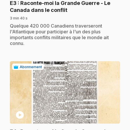
E3
: Raconte-moi la Grande Guerre - Le
.
Canada dans le conflit
3 min 40 s
.
Quelque 420 000 Canadiens traverseront
l'Atlantique pour participer à l'un des plus
importants conflits militaires que le monde ait
connu.
Abonnement
play_circle