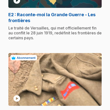
play_circle
E2
: Raconte-moi la Grande Guerre - Les
.
frontières
.
Le traité de Versailles, qui met officiellement fin
au conflit le 28 juin 1919, redéfinit les frontières de
certains pays.
Abonnement
play_circle