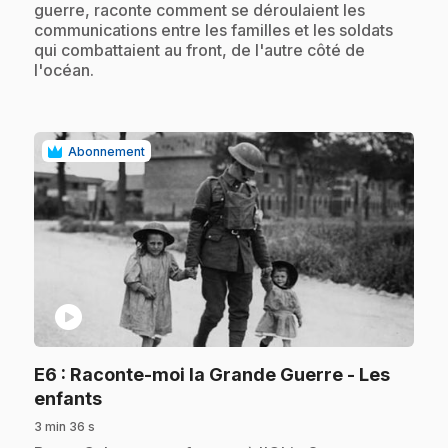
guerre, raconte comment se déroulaient les
communications entre les familles et les soldats
qui combattaient au front, de l'autre côté de
l'océan.
Abonnement
play_circle
E6
: Raconte-moi la Grande Guerre - Les
.
enfants
3 min 36 s