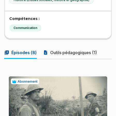
Compétences :
Communication
video_library
description
Épisodes (
8
)
Outils pédagogiques (1)
Abonnement