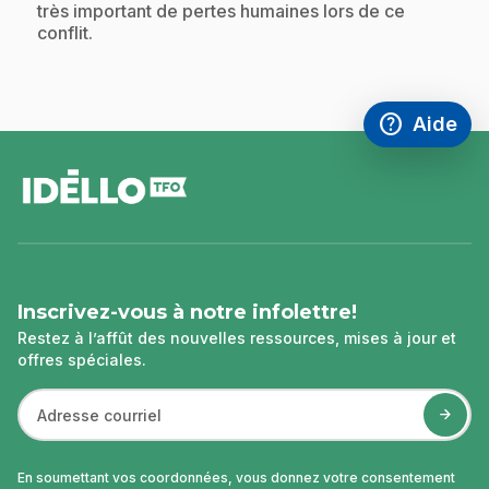
très important de pertes humaines lors de ce
conflit.
help
Aide
Accéder à l
,Ce lien s'
pied
de
page
Inscrivez-vous à notre infolettre!
Restez à l’affût des nouvelles ressources, mises à jour et
offres spéciales.
En soumettant vos coordonnées, vous donnez votre consentement