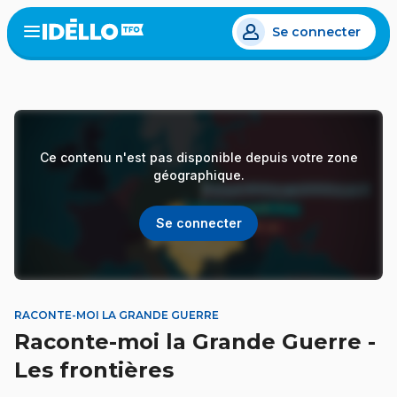
Aller
Se connecter
au
Open
the
contenu
menu
principal
Ce contenu n'est pas disponible depuis votre zone
géographique.
Se connecter
RACONTE-MOI LA GRANDE GUERRE
Raconte-moi la Grande Guerre -
Les frontières