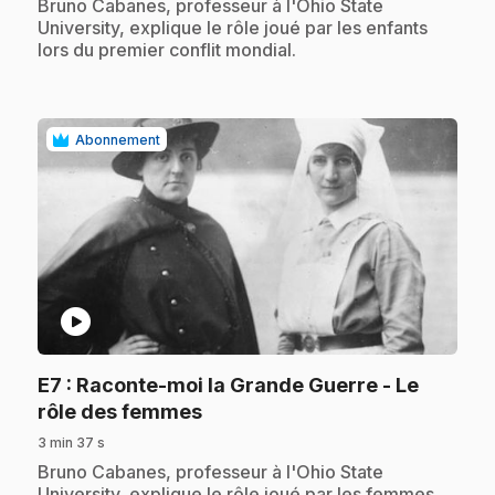
.
Bruno Cabanes, professeur à l'Ohio State
University, explique le rôle joué par les enfants
lors du premier conflit mondial.
Abonnement
play_circle
E7
: Raconte-moi la Grande Guerre - Le
.
rôle des femmes
3 min 37 s
.
Bruno Cabanes, professeur à l'Ohio State
University, explique le rôle joué par les femmes