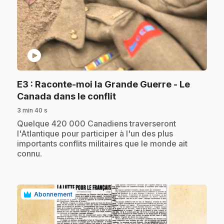
play_circle
E3
: Raconte-moi la Grande Guerre - Le
.
Canada dans le conflit
3 min 40 s
.
Quelque 420 000 Canadiens traverseront
l'Atlantique pour participer à l'un des plus
importants conflits militaires que le monde ait
connu.
Abonnement