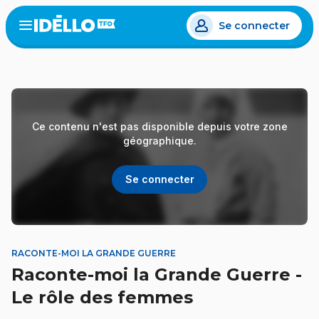
Aller
Se connecter
au
Open
the
contenu
menu
principal
Ce contenu n'est pas disponible depuis votre zone
géographique.
Se connecter
RACONTE-MOI LA GRANDE GUERRE
Raconte-moi la Grande Guerre -
Le rôle des femmes