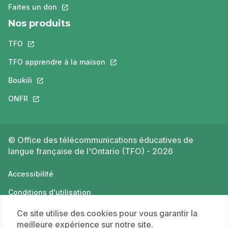
Faites un don
Ce lien s'ouvrira dans un nouvel onglet.
Nos produits
TFO
Ce lien s'ouvrira dans un nouvel onglet.
TFO apprendre à la maison
Ce lien s'ouvrira dans un nouvel o
Boukili
Ce lien s'ouvrira dans un nouvel onglet.
ONFR
Ce lien s'ouvrira dans un nouvel onglet.
© Office des télécommunications éducatives de
langue française de l'Ontario (TFO) - 2026
Accessibilité
Conditions d'utilisation
Politique de confidentialité
Ce site utilise des cookies pour vous garantir la
meilleure expérience sur notre site.