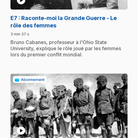
play_circle
E7
: Raconte-moi la Grande Guerre - Le
.
rôle des femmes
3 min 37 s
.
Bruno Cabanes, professeur à l'Ohio State
University, explique le rôle joué par les femmes
lors du premier conflit mondial.
Abonnement
play_circle