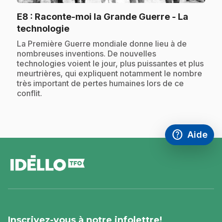
E8
: Raconte-moi la Grande Guerre - La
.
technologie
.
La Première Guerre mondiale donne lieu à de
nombreuses inventions. De nouvelles
technologies voient le jour, plus puissantes et plus
meurtrières, qui expliquent notamment le nombre
très important de pertes humaines lors de ce
conflit.
help
Aide
Accéder à l
,Ce lien s'
pied
de
page
Inscrivez-vous à notre infolettre!