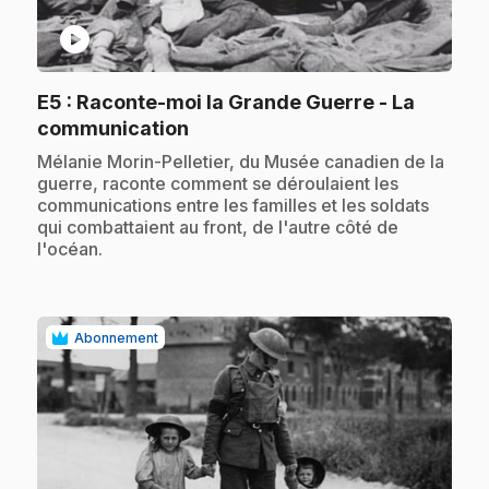
play_circle
E5
: Raconte-moi la Grande Guerre - La
.
communication
.
Mélanie Morin-Pelletier, du Musée canadien de la
guerre, raconte comment se déroulaient les
communications entre les familles et les soldats
qui combattaient au front, de l'autre côté de
l'océan.
Abonnement