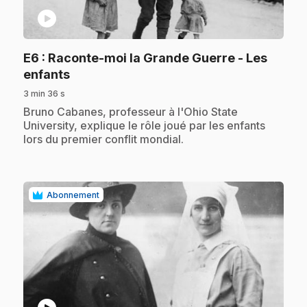
play_circle
E6
: Raconte-moi la Grande Guerre - Les
.
enfants
3 min 36 s
.
Bruno Cabanes, professeur à l'Ohio State
University, explique le rôle joué par les enfants
lors du premier conflit mondial.
Abonnement