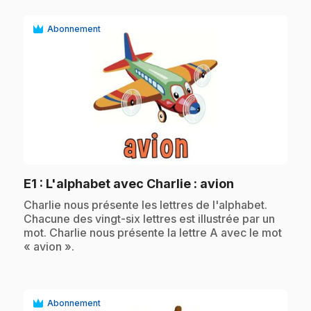
Abonnement
play_circle
.
E1
: L'alphabet avec Charlie : avion
.
Charlie nous présente les lettres de l'alphabet.
Chacune des vingt-six lettres est illustrée par un
mot. Charlie nous présente la lettre A avec le mot
« avion ».
Abonnement