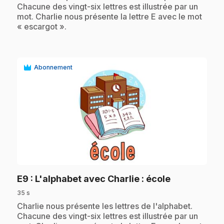
Chacune des vingt-six lettres est illustrée par un
mot. Charlie nous présente la lettre E avec le mot
« escargot ».
Abonnement
play_circle
.
E9
: L'alphabet avec Charlie : école
35 s
.
Charlie nous présente les lettres de l'alphabet.
Chacune des vingt-six lettres est illustrée par un