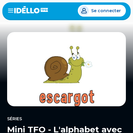
Aller
Se connecter
au
Open
the
contenu
menu
principal
SÉRIES
Mini TFO - L'alphabet avec