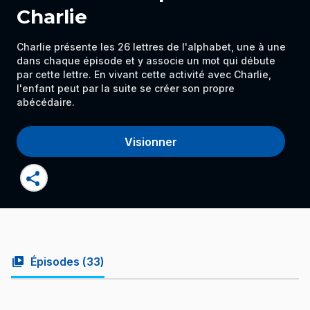
Charlie
Charlie présente les 26 lettres de l'alphabet, une à une
dans chaque épisode et y associe un mot qui débute
par cette lettre. En vivant cette activité avec Charlie,
l'enfant peut par la suite se créer son propre
abécédaire.
Visionner
share
video_library
Épisodes (
33
)