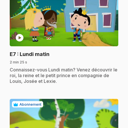
play_circle
.
E7
: Lundi matin
2 min 25 s
.
Connaissez-vous Lundi matin? Venez découvrir le
roi, la reine et le petit prince en compagnie de
Louis, Josée et Lexie.
Abonnement