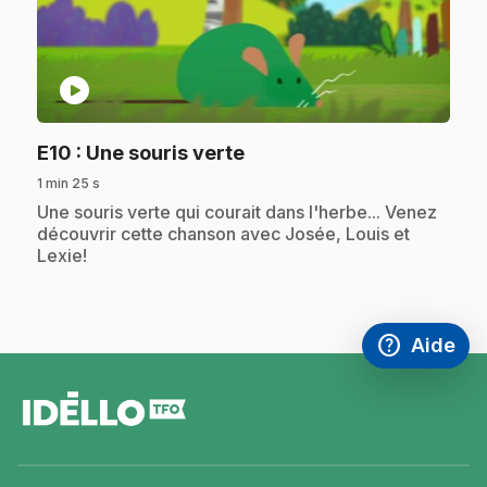
play_circle
.
E10
: Une souris verte
1 min 25 s
.
Une souris verte qui courait dans l'herbe... Venez
découvrir cette chanson avec Josée, Louis et
Lexie!
help
Aide
Accéder à l
,Ce lien s'
pied
de
page