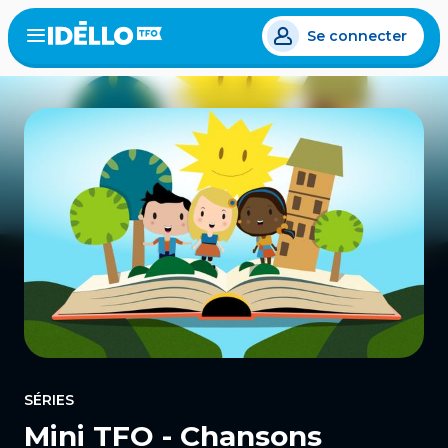
Aller
Se connecter
au
Open
the
contenu
menu
principal
SÉRIES
Mini TFO - Chansons