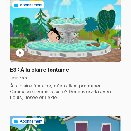
Abonnement
play_circle
.
E3
: À la claire fontaine
1 min 58 s
.
À la claire fontaine, m'en allant promener....
Connaissez-vous la suite? Découvrez-la avec
Louis, Josée et Lexie.
Abonnement