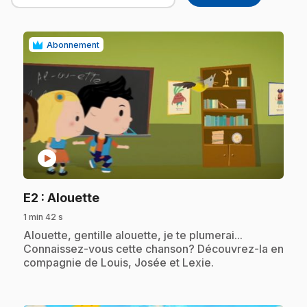
Abonnement
play_circle
.
E2
: Alouette
1 min 42 s
.
Alouette, gentille alouette, je te plumerai...
Connaissez-vous cette chanson? Découvrez-la en
compagnie de Louis, Josée et Lexie.