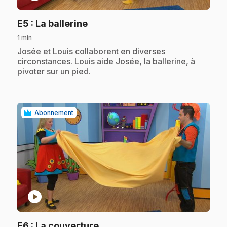
.
E5
: La ballerine
1 min
.
Josée et Louis collaborent en diverses
circonstances. Louis aide Josée, la ballerine, à
pivoter sur un pied.
Abonnement
play_circle
.
E6
: La couverture