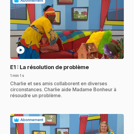
Abonnement
play_circle
.
E1
: La résolution de problème
1 min 1 s
.
Charlie et ses amis collaborent en diverses
circonstances. Charlie aide Madame Bonheur à
résoudre un problème.
Abonnement