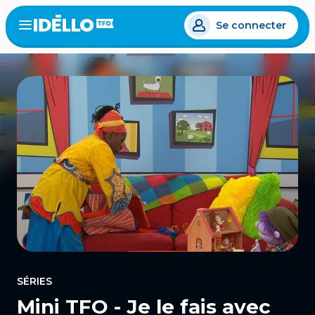
Aller
Se connecter
au
Open
the
contenu
menu
principal
SÉRIES
Mini TFO - Je le fais avec