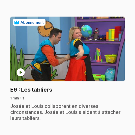
Abonnement
play_circle
.
E9
: Les tabliers
1 min 1 s
.
Josée et Louis collaborent en diverses
circonstances. Josée et Louis s'aident à attacher
leurs tabliers.