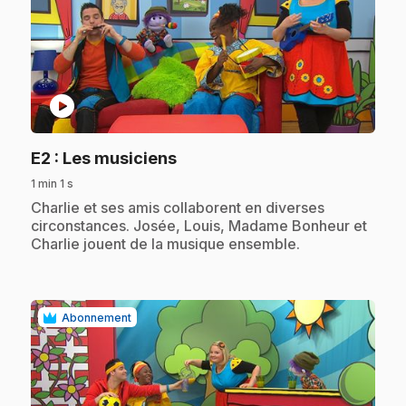
play_circle
.
E2
: Les musiciens
1 min 1 s
.
Charlie et ses amis collaborent en diverses
circonstances. Josée, Louis, Madame Bonheur et
Charlie jouent de la musique ensemble.
Abonnement