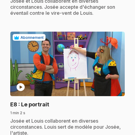
.
Josée et Louis collaborent en diverses
circonstances. Josée accepte d'échanger son
éventail contre le vire-vent de Louis.
Abonnement
play_circle
.
E8
: Le portrait
1 min 2 s
.
Josée et Louis collaborent en diverses
circonstances. Louis sert de modèle pour Josée,
l'artiste.