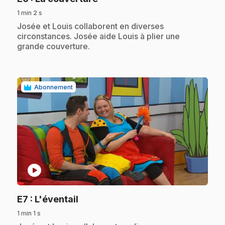
1 min 2 s
.
Josée et Louis collaborent en diverses
circonstances. Josée aide Louis à plier une
grande couverture.
Abonnement
play_circle
.
E7
: L'éventail
1 min 1 s