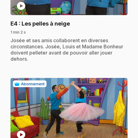
play_circle
.
E4
: Les pelles à neige
1 min 2 s
.
Josée et ses amis collaborent en diverses
circonstances. Josée, Louis et Madame Bonheur
doivent pelleter avant de pouvoir aller jouer
dehors.
Abonnement
play_circle