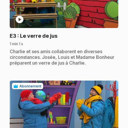
play_circle
.
E3
: Le verre de jus
1 min 1 s
.
Charlie et ses amis collaborent en diverses
circonstances. Josée, Louis et Madame Bonheur
préparent un verre de jus à Charlie.
Abonnement