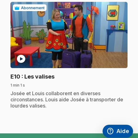
Abonnement
play_circle
.
E10
: Les valises
1 min 1 s
.
Josée et Louis collaborent en diverses
circonstances. Louis aide Josée à transporter de
lourdes valises.
help
Aide
Accéder à l
,Ce lien s'