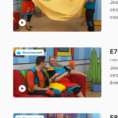
.
Jos
cir
cou
play_circle
E
Abonnement
1 min
.
Jos
cir
éve
play_circle
E