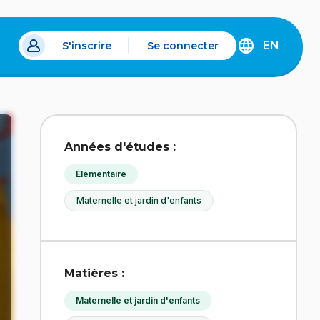
EN
S'inscrire
Se connecter
s un nouvel onglet.
DISCOVER
THE
ENGLISH
VERSION
OF
IDÉLLO.
Années d'études :
Élémentaire
Maternelle et jardin d'enfants
Matières :
Maternelle et jardin d'enfants