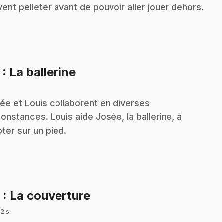
vent pelleter avant de pouvoir aller jouer dehors.
.
5
: La ballerine
ée et Louis collaborent en diverses
constances. Louis aide Josée, la ballerine, à
oter sur un pied.
.
6
: La couverture
 2 s