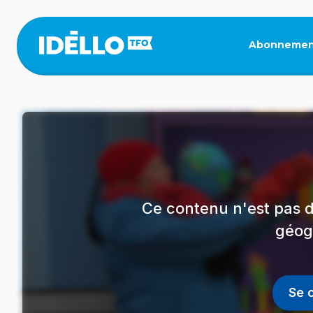
Aller
au
contenu
Abonnemen
principal
Ce contenu n'est pas d
géog
Se 