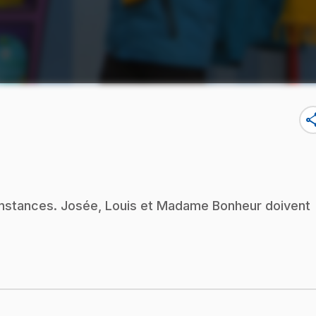
sha
onstances. Josée, Louis et Madame Bonheur doivent