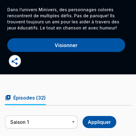
Dans l’univers Minivers, des personnages colorés
rencontrent de multiples défis. Pas de panique! Ils
trouvent toujours un ami pour les aider à travers des
jeux éducatifs. Le tout en chanson et avec humour!
Visionner
share
video_library
Épisodes (
32
)