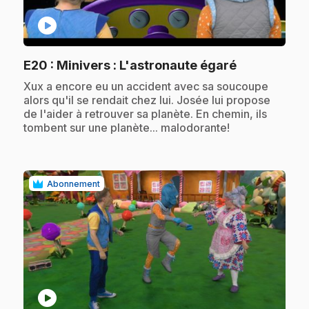
play_circle
.
E20
: Minivers : L'astronaute égaré
.
Xux a encore eu un accident avec sa soucoupe
alors qu'il se rendait chez lui. Josée lui propose
de l'aider à retrouver sa planète. En chemin, ils
tombent sur une planète... malodorante!
Abonnement
play_circle