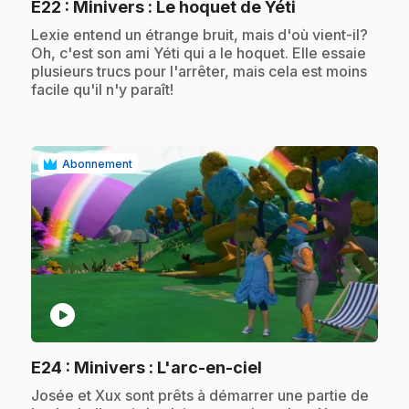
.
E22
: Minivers : Le hoquet de Yéti
.
Lexie entend un étrange bruit, mais d'où vient-il?
Oh, c'est son ami Yéti qui a le hoquet. Elle essaie
plusieurs trucs pour l'arrêter, mais cela est moins
facile qu'il n'y paraît!
Abonnement
play_circle
.
E24
: Minivers : L'arc-en-ciel
.
Josée et Xux sont prêts à démarrer une partie de