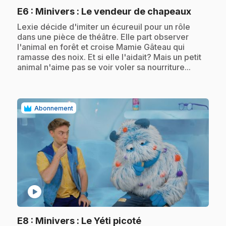
.
E6
: Minivers : Le vendeur de chapeaux
.
Lexie décide d'imiter un écureuil pour un rôle
dans une pièce de théâtre. Elle part observer
l'animal en forêt et croise Mamie Gâteau qui
ramasse des noix. Et si elle l'aidait? Mais un petit
animal n'aime pas se voir voler sa nourriture...
Abonnement
play_circle
.
E8
: Minivers : Le Yéti picoté