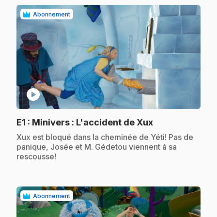
Abonnement
play_circle
.
E1
: Minivers : L'accident de Xux
.
Xux est bloqué dans la cheminée de Yéti! Pas de
panique, Josée et M. Gédetou viennent à sa
rescousse!
Abonnement