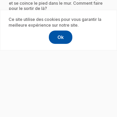
et se coince le pied dans le mur. Comment faire
pour le sortir de là?
Ce site utilise des cookies pour vous garantir la
meilleure expérience sur notre site.
Abonnement
Ok
help
Aide
Accéder à l
,Ce lien s'
play_circle
.
E26
: Minivers : Le chat de Xux
.
Zax, le chat de Xux, a disparu! L'extraterreste est
en panique. Heureusement, Josée est là pour
l'aider. Les deux amis devront jouer aux
détectives pour le retrouver. En premier, il faut
retourner sur le dernier lieu où l'animal a été