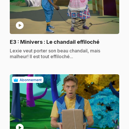
play_circle
.
E3
: Minivers : Le chandail effiloché
.
Lexie veut porter son beau chandail, mais
malheur! Il est tout effiloché...
Abonnement
play_circle