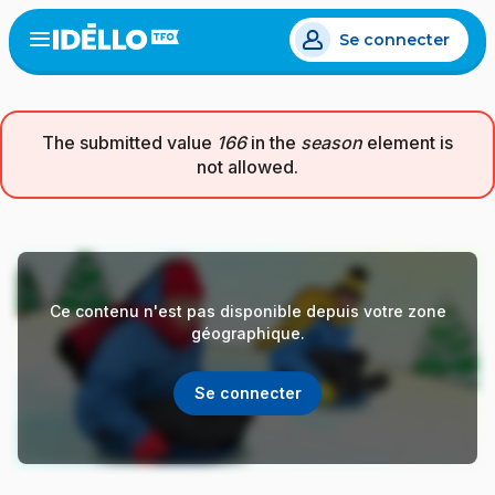
Aller
Se connecter
au
Open
the
contenu
menu
principal
Message
The submitted value
166
in the
season
element is
not allowed.
d'erreur
Ce contenu n'est pas disponible depuis votre zone
géographique.
Se connecter