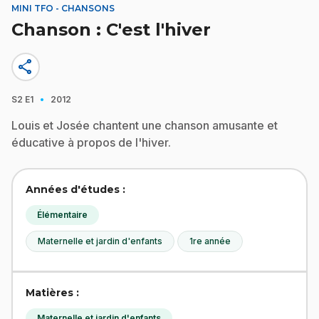
MINI TFO - CHANSONS
Chanson : C'est l'hiver
share
·
S2
E1
2012
Louis et Josée chantent une chanson amusante et
éducative à propos de l'hiver.
Années d'études :
Élémentaire
Maternelle et jardin d'enfants
1re année
Matières :
Maternelle et jardin d'enfants