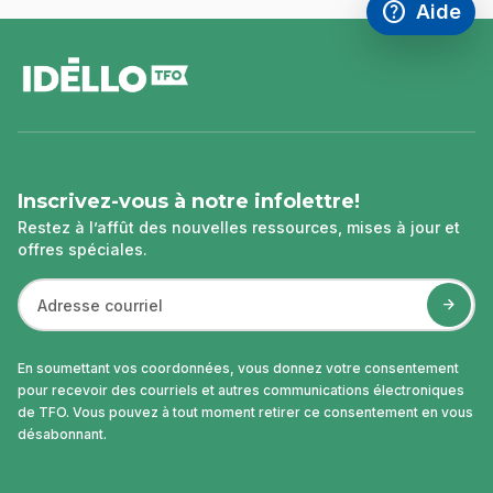
help
Aide
Accéder à l
,Ce lien s'
pied
de
page
Inscrivez-vous à notre infolettre!
Restez à l’affût des nouvelles ressources, mises à jour et
offres spéciales.
En soumettant vos coordonnées, vous donnez votre consentement
pour recevoir des courriels et autres communications électroniques
de TFO. Vous pouvez à tout moment retirer ce consentement en vous
désabonnant.