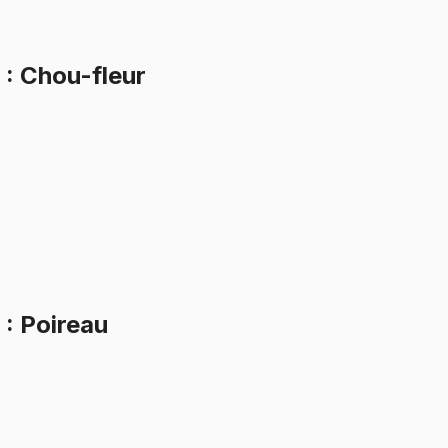
.
6
: Chou-fleur
.
9
: Poireau