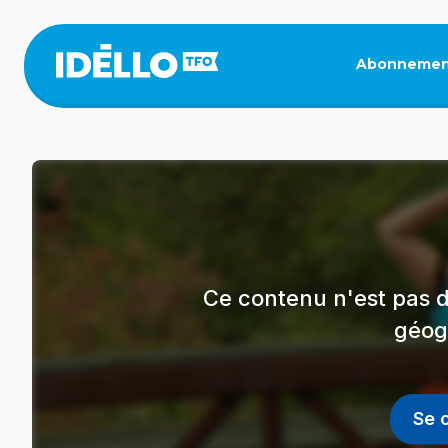
Aller
au
contenu
Abonnemen
principal
Ce contenu n'est pas d
géog
Se 