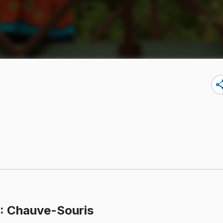
sha
.
: Chauve-Souris