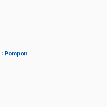
.
2
: Pompon