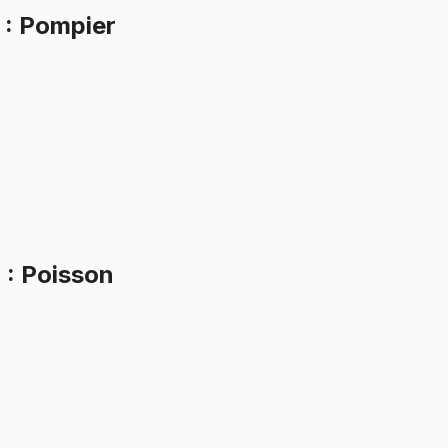
.
3
: Pompier
.
4
: Poisson