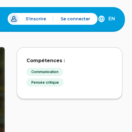
EN
S'inscrire
Se connecter
s un nouvel onglet.
DISCOVER
THE
ENGLISH
VERSION
OF
IDÉLLO.
Compétences :
Communication
Pensée critique