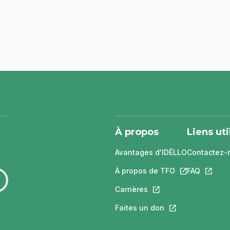
À propos
Liens uti
Avantages d'IDÉLLO
Contactez-
À propos de TFO
Ce lien s'ouvri
FAQ
Ce lien 
Carrières
Ce lien s'ouvrira dans
Faites un don
Ce lien s'ouvrira 