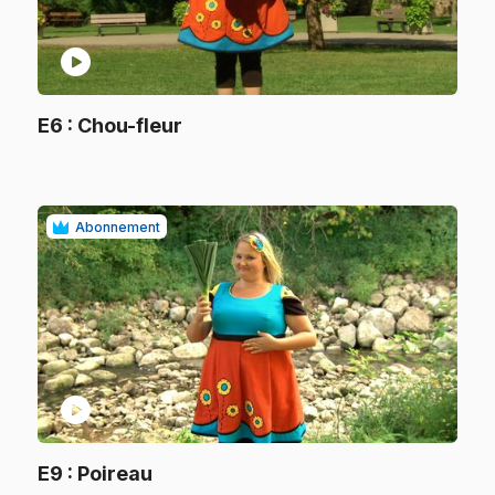
play_circle
.
E6
: Chou-fleur
.
Abonnement
play_circle
.
E9
: Poireau