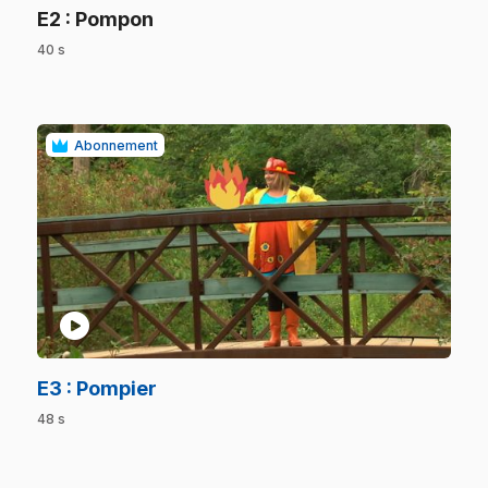
.
E2
: Pompon
40 s
.
Abonnement
play_circle
.
E3
: Pompier
48 s
.