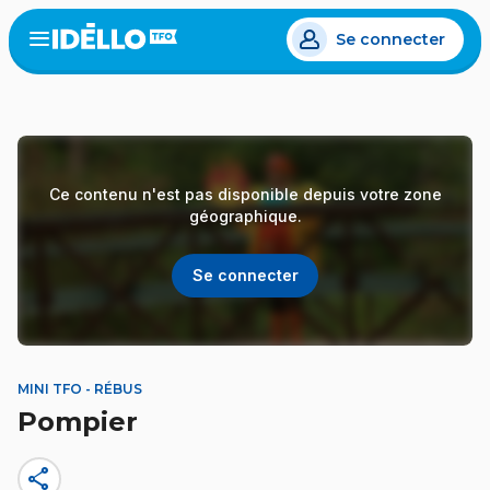
Aller
Se connecter
au
Open
the
contenu
menu
principal
Ce contenu n'est pas disponible depuis votre zone
géographique.
Se connecter
MINI TFO - RÉBUS
Pompier
share