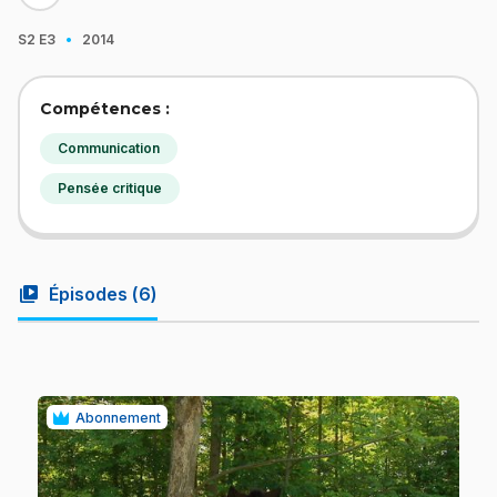
·
S2
E3
2014
Compétences :
Communication
Pensée critique
video_library
Épisodes (
6
)
Abonnement