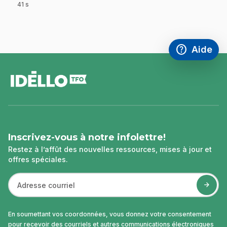
41 s
.
help
Aide
Accéder à l
,Ce lien s'
pied
de
page
Inscrivez-vous à notre infolettre!
Restez à l’affût des nouvelles ressources, mises à jour et
offres spéciales.
En soumettant vos coordonnées, vous donnez votre consentement
pour recevoir des courriels et autres communications électroniques