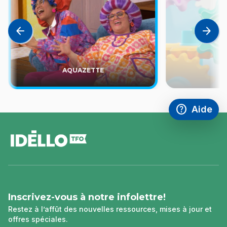
arrow_back
arrow_forward
AQUAZETTE
help
Aide
Accéder à l
,Ce lien s'
pied
de
page
Inscrivez-vous à notre infolettre!
Restez à l’affût des nouvelles ressources, mises à jour et
offres spéciales.