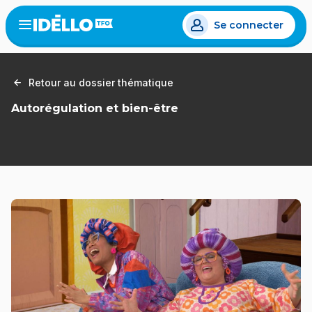
Aller
Se connecter
au
Open
the
contenu
menu
principal
Retour au dossier thématique
Autorégulation et bien-être