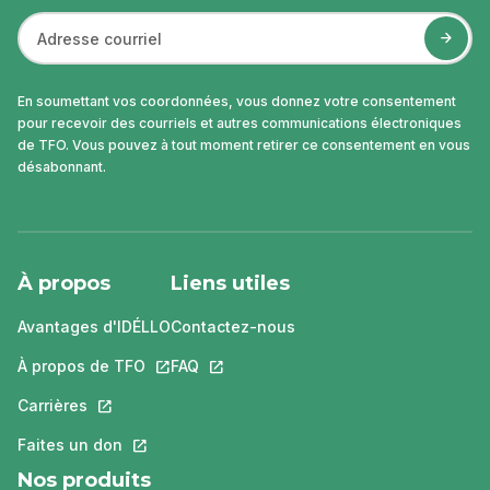
En soumettant vos coordonnées, vous donnez votre consentement
pour recevoir des courriels et autres communications électroniques
de TFO. Vous pouvez à tout moment retirer ce consentement en vous
désabonnant.
À propos
Liens utiles
Avantages d'IDÉLLO
Contactez-nous
À propos de TFO
Ce lien s'ouvrira dans un nouvel onglet.
FAQ
Ce lien s'ouvrira dans un nouvel ongle
Carrières
Ce lien s'ouvrira dans un nouvel onglet.
Faites un don
Ce lien s'ouvrira dans un nouvel onglet.
Nos produits