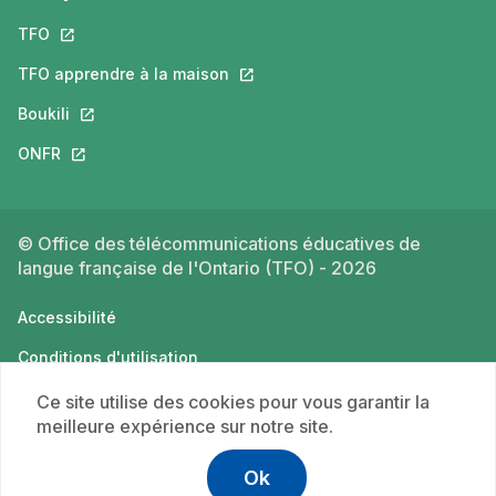
TFO
Ce lien s'ouvrira dans un nouvel onglet.
TFO apprendre à la maison
Ce lien s'ouvrira dans un nouvel o
Boukili
Ce lien s'ouvrira dans un nouvel onglet.
ONFR
Ce lien s'ouvrira dans un nouvel onglet.
© Office des télécommunications éducatives de
langue française de l'Ontario (TFO) - 2026
Accessibilité
Conditions d'utilisation
Politique de confidentialité
Ce site utilise des cookies pour vous garantir la
meilleure expérience sur notre site.
Ok