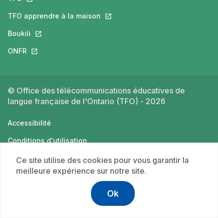
TFO apprendre à la maison
Ce lien s'ouvrira dans un nouvel o
Boukili
Ce lien s'ouvrira dans un nouvel onglet.
ONFR
Ce lien s'ouvrira dans un nouvel onglet.
© Office des télécommunications éducatives de
langue française de l'Ontario (TFO) - 2026
Accessibilité
Conditions d'utilisation
Politique de confidentialité
Ce site utilise des cookies pour vous garantir la
meilleure expérience sur notre site.
Ok