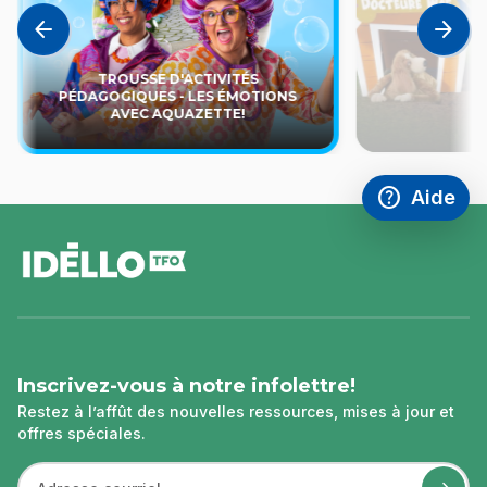
arrow_back
arrow_forward
TROUSSE D'ACTIVITÉS
PÉDAGOGIQUES - LES ÉMOTIONS
AVEC AQUAZETTE!
L
help
Aide
Accéder à l
,Ce lien s'
pied
de
page
Inscrivez-vous à notre infolettre!
Restez à l’affût des nouvelles ressources, mises à jour et
offres spéciales.