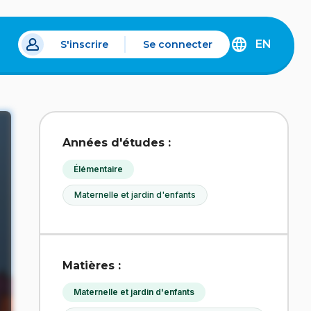
EN
S'inscrire
Se connecter
s un nouvel onglet.
DISCOVER
THE
ENGLISH
VERSION
OF
IDÉLLO.
Années d'études :
Élémentaire
Maternelle et jardin d'enfants
Matières :
Maternelle et jardin d'enfants