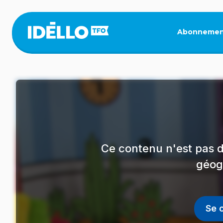
Aller
au
contenu
Abonnemen
principal
Ce contenu n'est pas d
géog
Se 