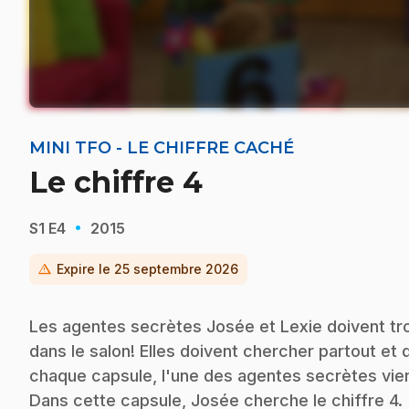
MINI TFO - LE CHIFFRE CACHÉ
Le chiffre 4
·
S1
E4
2015
warning
Expire le
25 septembre 2026
Les agentes secrètes Josée et Lexie doivent trou
dans le salon! Elles doivent chercher partout et
chaque capsule, l'une des agentes secrètes vien
Dans cette capsule, Josée cherche le chiffre 4.