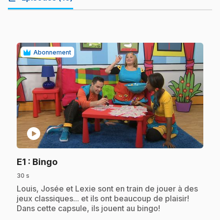
Abonnement
play_circle
.
E1
: Bingo
30 s
.
Louis, Josée et Lexie sont en train de jouer à des
jeux classiques... et ils ont beaucoup de plaisir!
Dans cette capsule, ils jouent au bingo!