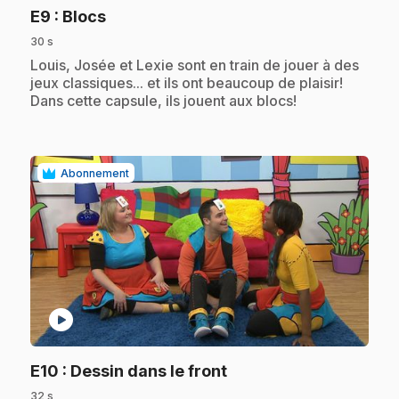
.
E9
: Blocs
30 s
.
Louis, Josée et Lexie sont en train de jouer à des
jeux classiques... et ils ont beaucoup de plaisir!
Dans cette capsule, ils jouent aux blocs!
Abonnement
play_circle
.
E10
: Dessin dans le front
32 s