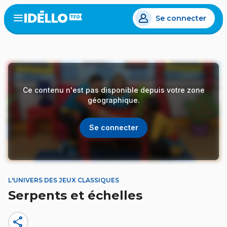
Aller
Se connecter
au
Open
the
contenu
menu
principal
Ce contenu n'est pas disponible depuis votre zone
géographique.
Se connecter
L'UNIVERS DES JEUX CLASSIQUES
Serpents et échelles
share