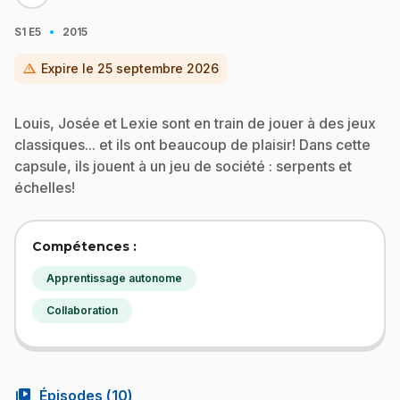
·
S1
E5
2015
warning
Expire le
25 septembre 2026
Louis, Josée et Lexie sont en train de jouer à des jeux
classiques... et ils ont beaucoup de plaisir! Dans cette
capsule, ils jouent à un jeu de société : serpents et
échelles!
Compétences :
Apprentissage autonome
Collaboration
video_library
Épisodes (
10
)