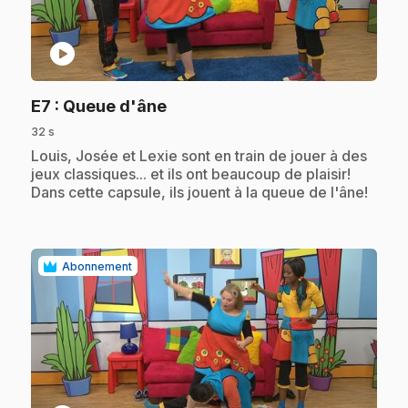
play_circle
.
E7
: Queue d'âne
32 s
.
Louis, Josée et Lexie sont en train de jouer à des
jeux classiques... et ils ont beaucoup de plaisir!
Dans cette capsule, ils jouent à la queue de l'âne!
Abonnement