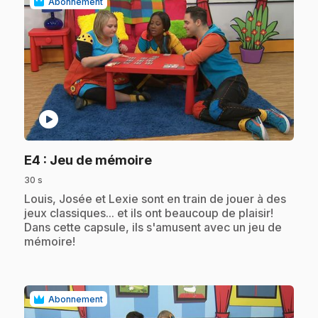
Abonnement
play_circle
.
E4
: Jeu de mémoire
30 s
.
Louis, Josée et Lexie sont en train de jouer à des
jeux classiques... et ils ont beaucoup de plaisir!
Dans cette capsule, ils s'amusent avec un jeu de
mémoire!
Abonnement