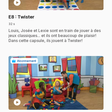
play_circle
.
E8
: Twister
32 s
.
Louis, Josée et Lexie sont en train de jouer à des
jeux classiques... et ils ont beaucoup de plaisir!
Dans cette capsule, ils jouent à Twister!
Abonnement
play_circle