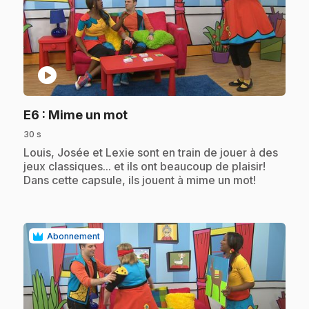
play_circle
.
E6
: Mime un mot
30 s
.
Louis, Josée et Lexie sont en train de jouer à des
jeux classiques... et ils ont beaucoup de plaisir!
Dans cette capsule, ils jouent à mime un mot!
Abonnement