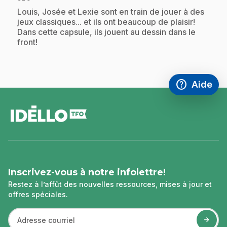
.
Louis, Josée et Lexie sont en train de jouer à des
jeux classiques... et ils ont beaucoup de plaisir!
Dans cette capsule, ils jouent au dessin dans le
front!
help
Aide
Accéder à l
,Ce lien s'
pied
de
page
Inscrivez-vous à notre infolettre!
Restez à l’affût des nouvelles ressources, mises à jour et
offres spéciales.