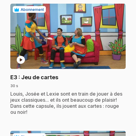
Abonnement
play_circle
.
E3
: Jeu de cartes
30 s
.
Louis, Josée et Lexie sont en train de jouer à des
jeux classiques... et ils ont beaucoup de plaisir!
Dans cette capsule, ils jouent aux cartes : rouge
ou noir!