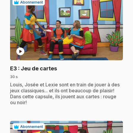
Abonnement
play_circle
.
E3
: Jeu de cartes
30 s
.
Louis, Josée et Lexie sont en train de jouer à des
jeux classiques... et ils ont beaucoup de plaisir!
Dans cette capsule, ils jouent aux cartes : rouge
ou noir!
Abonnement