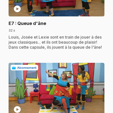
play_circle
.
E7
: Queue d'âne
32 s
.
Louis, Josée et Lexie sont en train de jouer à des
jeux classiques... et ils ont beaucoup de plaisir!
Dans cette capsule, ils jouent à la queue de l'âne!
Abonnement
play_circle