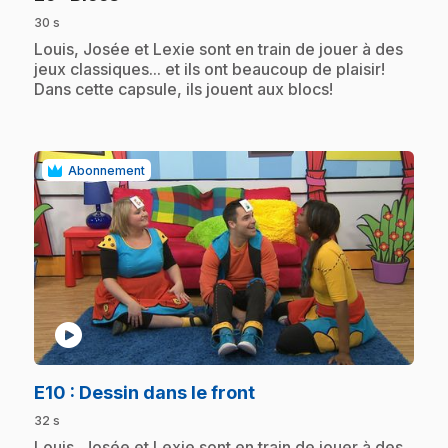
30 s
.
Louis, Josée et Lexie sont en train de jouer à des
jeux classiques... et ils ont beaucoup de plaisir!
Dans cette capsule, ils jouent aux blocs!
Abonnement
play_circle
.
E10
: Dessin dans le front
32 s
.
Louis, Josée et Lexie sont en train de jouer à des