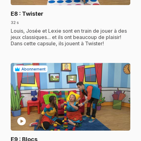
.
E8
: Twister
32 s
.
Louis, Josée et Lexie sont en train de jouer à des
jeux classiques... et ils ont beaucoup de plaisir!
Dans cette capsule, ils jouent à Twister!
Abonnement
play_circle
.
E9
: Blocs