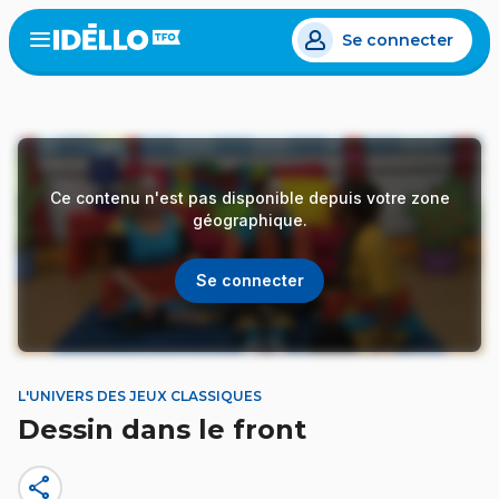
Aller
Se connecter
au
Open
the
contenu
menu
principal
Ce contenu n'est pas disponible depuis votre zone
géographique.
Se connecter
L'UNIVERS DES JEUX CLASSIQUES
Dessin dans le front
share