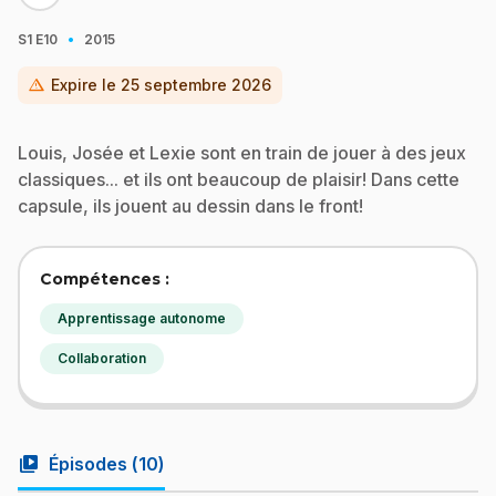
·
S1
E10
2015
warning
Expire le
25 septembre 2026
Louis, Josée et Lexie sont en train de jouer à des jeux
classiques... et ils ont beaucoup de plaisir! Dans cette
capsule, ils jouent au dessin dans le front!
Compétences :
Apprentissage autonome
Collaboration
video_library
Épisodes (
10
)