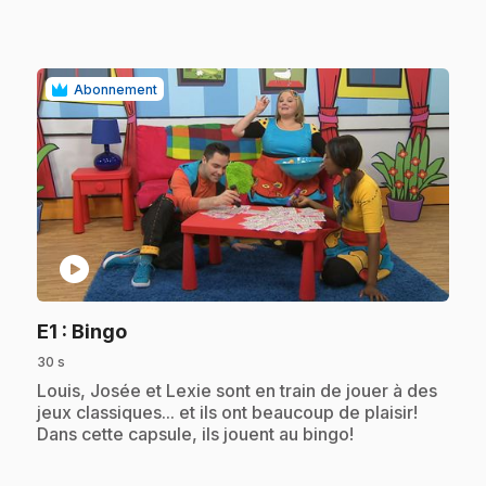
Abonnement
play_circle
.
E1
: Bingo
30 s
.
Louis, Josée et Lexie sont en train de jouer à des
jeux classiques... et ils ont beaucoup de plaisir!
Dans cette capsule, ils jouent au bingo!