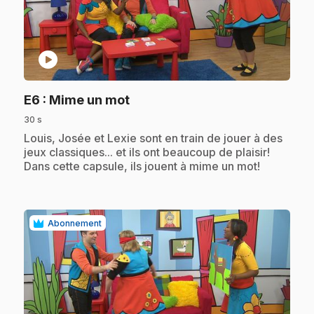
play_circle
.
E6
: Mime un mot
30 s
.
Louis, Josée et Lexie sont en train de jouer à des
jeux classiques... et ils ont beaucoup de plaisir!
Dans cette capsule, ils jouent à mime un mot!
Abonnement