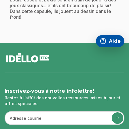
jeux classiques... et ils ont beaucoup de plaisir!
Dans cette capsule, ils jouent au dessin dans le
front!
help
Aide
Accéder à l
,Ce lien s'
pied
de
page
Inscrivez-vous à notre infolettre!
Restez à l’affût des nouvelles ressources, mises à jour et
offres spéciales.