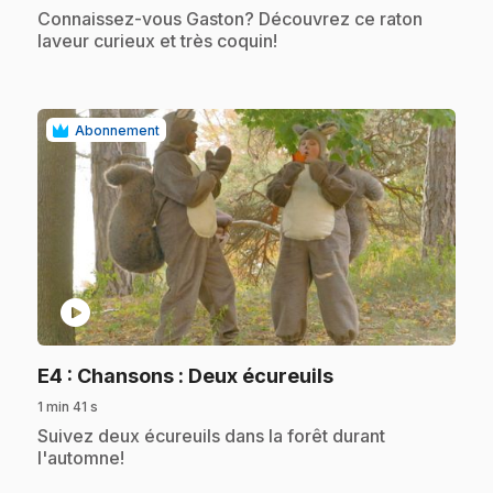
.
Connaissez-vous Gaston? Découvrez ce raton
laveur curieux et très coquin!
Abonnement
play_circle
.
E4
: Chansons : Deux écureuils
1 min 41 s
.
Suivez deux écureuils dans la forêt durant
l'automne!