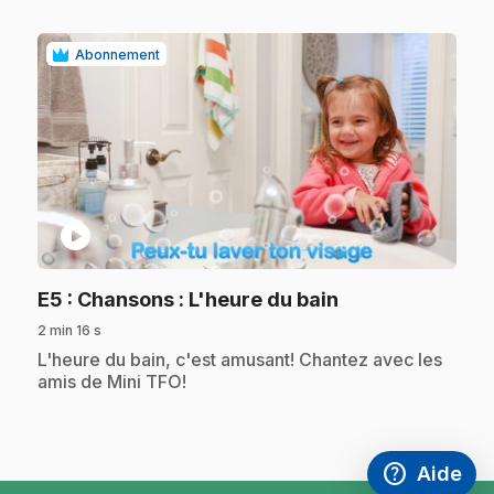
Abonnement
play_circle
.
E5
: Chansons : L'heure du bain
2 min 16 s
.
L'heure du bain, c'est amusant! Chantez avec les
amis de Mini TFO!
help
Aide
Accéder à l
,Ce lien s'