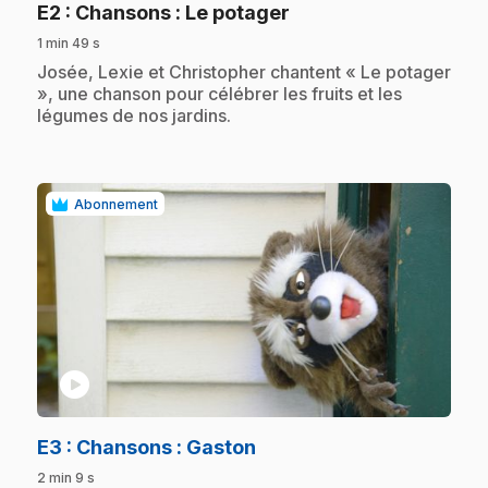
.
E2
: Chansons : Le potager
1 min 49 s
.
Josée, Lexie et Christopher chantent « Le potager
», une chanson pour célébrer les fruits et les
légumes de nos jardins.
Abonnement
play_circle
.
E3
: Chansons : Gaston
2 min 9 s