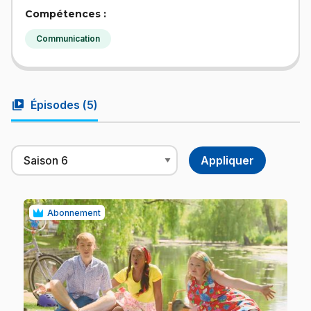
Compétences :
Communication
video_library
Épisodes (
5
)
Abonnement