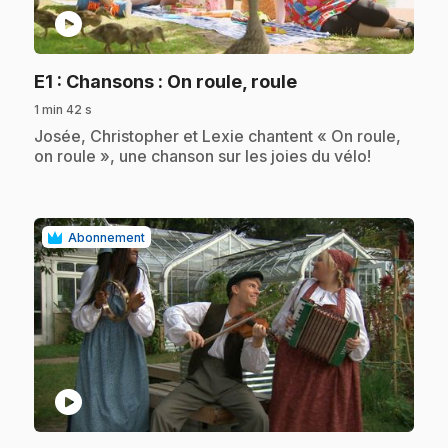
play_circle
.
E1
: Chansons : On roule, roule
1 min 42 s
.
Josée, Christopher et Lexie chantent « On roule,
on roule », une chanson sur les joies du vélo!
Abonnement
play_circle