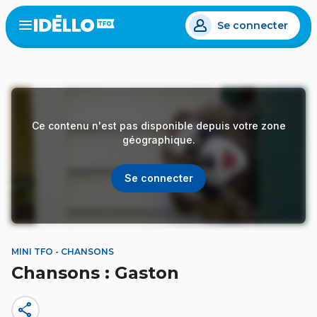
Aller
Se connecter
au
Open
the
contenu
menu
principal
Ce contenu n'est pas disponible depuis votre zone
géographique.
Se connecter
MINI TFO - CHANSONS
Chansons : Gaston
share