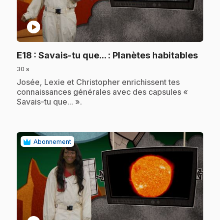
play_circle
.
E18
: Savais-tu que... : Planètes habitables
30 s
.
Josée, Lexie et Christopher enrichissent tes
connaissances générales avec des capsules «
Savais-tu que... ».
Abonnement