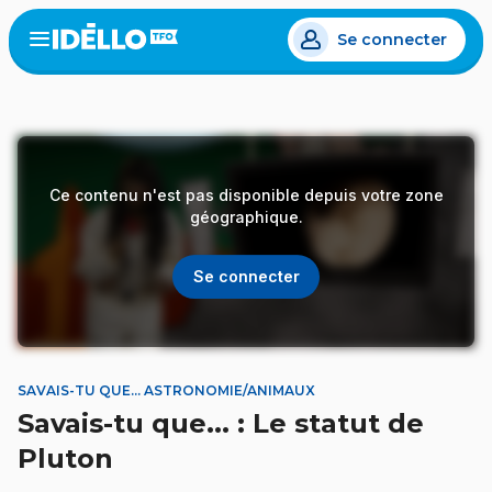
Aller
Se connecter
au
Open
the
contenu
menu
principal
Ce contenu n'est pas disponible depuis votre zone
géographique.
Se connecter
SAVAIS-TU QUE... ASTRONOMIE/ANIMAUX
Savais-tu que... : Le statut de
Pluton