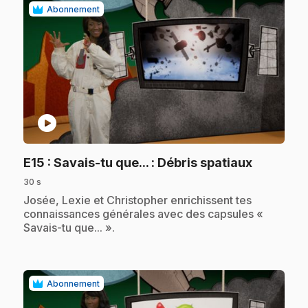
Abonnement
play_circle
.
E15
: Savais-tu que... : Débris spatiaux
30 s
.
Josée, Lexie et Christopher enrichissent tes
connaissances générales avec des capsules «
Savais-tu que... ».
Abonnement