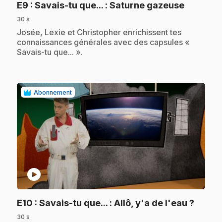
.
E9
: Savais-tu que... : Saturne gazeuse
30 s
.
Josée, Lexie et Christopher enrichissent tes
connaissances générales avec des capsules «
Savais-tu que... ».
Abonnement
play_circle
.
E10
: Savais-tu que... : Allô, y'a de l'eau ?
30 s