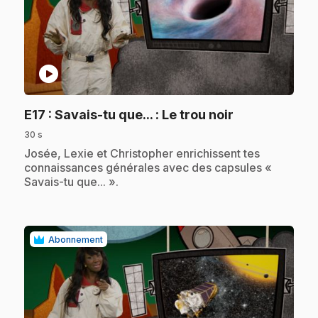
play_circle
.
E17
: Savais-tu que... : Le trou noir
30 s
.
Josée, Lexie et Christopher enrichissent tes
connaissances générales avec des capsules «
Savais-tu que... ».
Abonnement