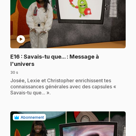
play_circle
E16
: Savais-tu que... : Message à
.
l'univers
30 s
.
Josée, Lexie et Christopher enrichissent tes
connaissances générales avec des capsules «
Savais-tu que... ».
Abonnement