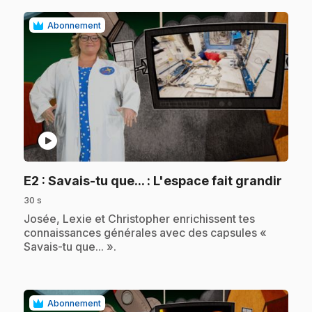
Abonnement
play_circle
.
E2
: Savais-tu que... : L'espace fait grandir
30 s
.
Josée, Lexie et Christopher enrichissent tes
connaissances générales avec des capsules «
Savais-tu que... ».
Abonnement