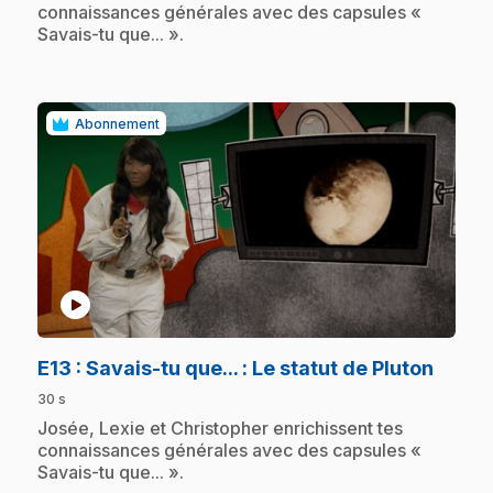
connaissances générales avec des capsules «
Savais-tu que... ».
Abonnement
play_circle
.
E13
: Savais-tu que... : Le statut de Pluton
30 s
.
Josée, Lexie et Christopher enrichissent tes
connaissances générales avec des capsules «
Savais-tu que... ».