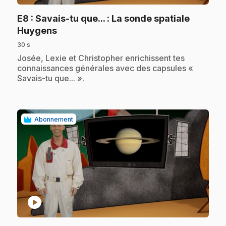
E8
: Savais-tu que... : La sonde spatiale
.
Huygens
30 s
.
Josée, Lexie et Christopher enrichissent tes
connaissances générales avec des capsules «
Savais-tu que... ».
Abonnement
play_circle