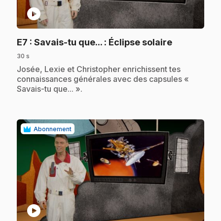
play_circle
.
E7
: Savais-tu que... : Éclipse solaire
30 s
.
Josée, Lexie et Christopher enrichissent tes
connaissances générales avec des capsules «
Savais-tu que... ».
Abonnement
play_circle