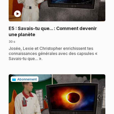
play_circle
E5
: Savais-tu que... : Comment devenir
.
une planète
30 s
.
Josée, Lexie et Christopher enrichissent tes
connaissances générales avec des capsules «
Savais-tu que... ».
Abonnement