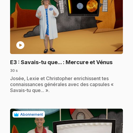
play_circle
.
E3
: Savais-tu que... : Mercure et Vénus
30 s
.
Josée, Lexie et Christopher enrichissent tes
connaissances générales avec des capsules «
Savais-tu que... ».
Abonnement