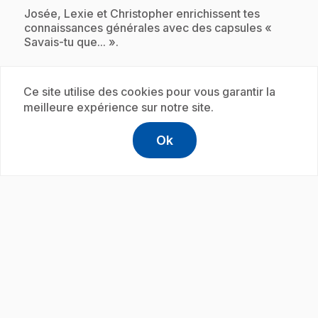
.
Josée, Lexie et Christopher enrichissent tes
connaissances générales avec des capsules «
Savais-tu que... ».
Ce site utilise des cookies pour vous garantir la
Abonnement
meilleure expérience sur notre site.
Ok
help
Aide
Accéder à l
,Ce lien s'
play_circle
.
E23
: Savais-tu que... : Terre
30 s
.
Josée, Lexie et Christopher enrichissent tes
connaissances générales avec des capsules «