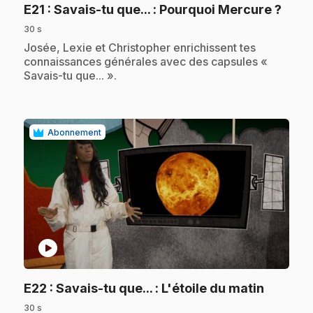
.
E21
: Savais-tu que... : Pourquoi Mercure ?
30 s
.
Josée, Lexie et Christopher enrichissent tes
connaissances générales avec des capsules «
Savais-tu que... ».
Abonnement
play_circle
.
E22
: Savais-tu que... : L'étoile du matin
30 s