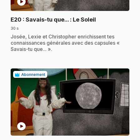
play_circle
.
E20
: Savais-tu que... : Le Soleil
30 s
.
Josée, Lexie et Christopher enrichissent tes
connaissances générales avec des capsules «
Savais-tu que... ».
Abonnement
play_circle