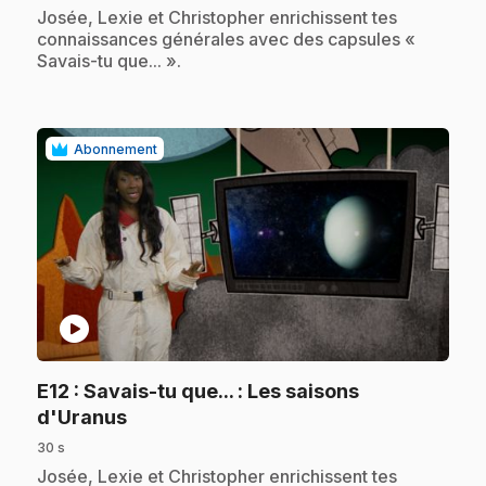
.
Josée, Lexie et Christopher enrichissent tes
connaissances générales avec des capsules «
Savais-tu que... ».
Abonnement
play_circle
E12
: Savais-tu que... : Les saisons
.
d'Uranus
30 s
.
Josée, Lexie et Christopher enrichissent tes