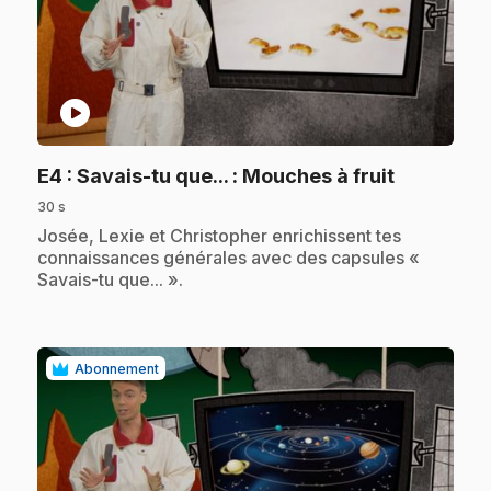
play_circle
.
E4
: Savais-tu que... : Mouches à fruit
30 s
.
Josée, Lexie et Christopher enrichissent tes
connaissances générales avec des capsules «
Savais-tu que... ».
Abonnement