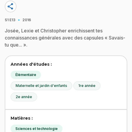
share
·
S1
E13
2016
Josée, Lexie et Christopher enrichissent tes
connaissances générales avec des capsules « Savais-
tu que... ».
Années d'études :
Élémentaire
Maternelle et jardin d'enfants
1re année
2e année
Matières :
Sciences et technologie