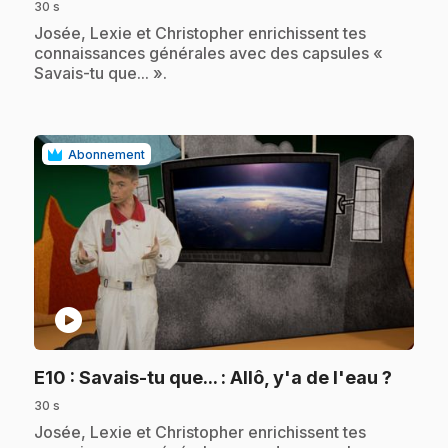
30 s
.
Josée, Lexie et Christopher enrichissent tes
connaissances générales avec des capsules «
Savais-tu que... ».
Abonnement
play_circle
.
E10
: Savais-tu que... : Allô, y'a de l'eau ?
30 s
.
Josée, Lexie et Christopher enrichissent tes