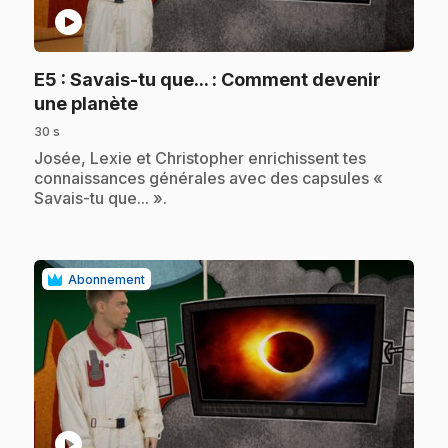
play_circle
E5
: Savais-tu que... : Comment devenir
.
une planète
30 s
.
Josée, Lexie et Christopher enrichissent tes
connaissances générales avec des capsules «
Savais-tu que... ».
Abonnement
play_circle