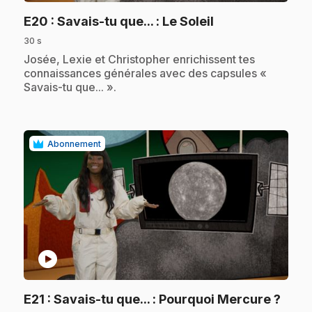
.
E20
: Savais-tu que... : Le Soleil
30 s
.
Josée, Lexie et Christopher enrichissent tes
connaissances générales avec des capsules «
Savais-tu que... ».
Abonnement
play_circle
.
E21
: Savais-tu que... : Pourquoi Mercure ?