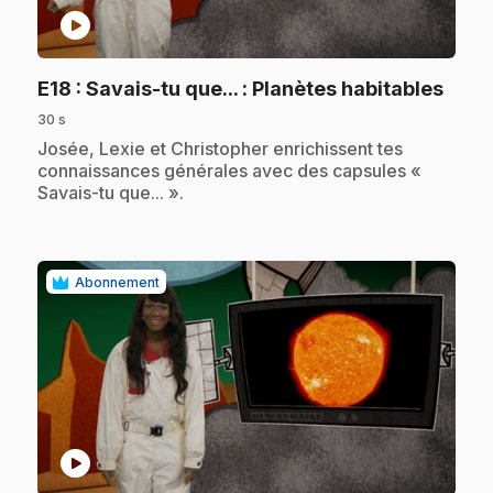
play_circle
.
E18
: Savais-tu que... : Planètes habitables
30 s
.
Josée, Lexie et Christopher enrichissent tes
connaissances générales avec des capsules «
Savais-tu que... ».
Abonnement
play_circle