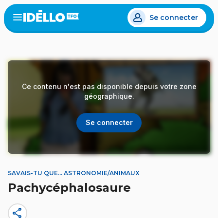
Aller
Se connecter
au
Open
the
contenu
menu
principal
Ce contenu n'est pas disponible depuis votre zone
géographique.
Se connecter
SAVAIS-TU QUE... ASTRONOMIE/ANIMAUX
Pachycéphalosaure
share