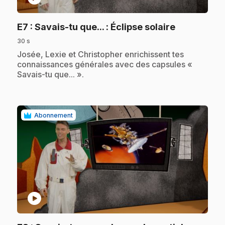
.
E7
: Savais-tu que... : Éclipse solaire
30 s
.
Josée, Lexie et Christopher enrichissent tes
connaissances générales avec des capsules «
Savais-tu que... ».
Abonnement
play_circle