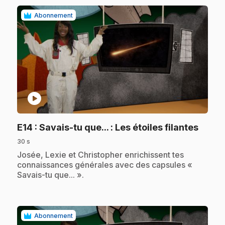
Abonnement
play_circle
.
E14
: Savais-tu que... : Les étoiles filantes
30 s
.
Josée, Lexie et Christopher enrichissent tes
connaissances générales avec des capsules «
Savais-tu que... ».
Abonnement