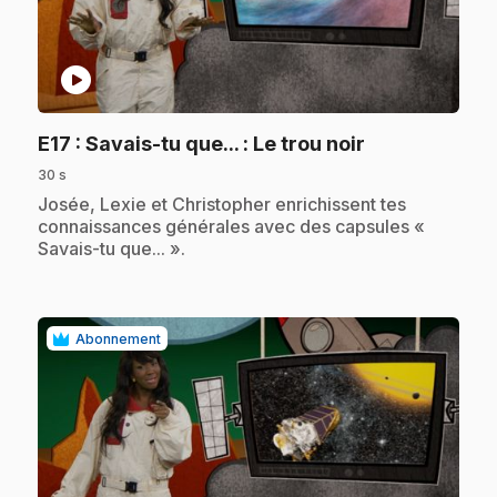
play_circle
.
E17
: Savais-tu que... : Le trou noir
30 s
.
Josée, Lexie et Christopher enrichissent tes
connaissances générales avec des capsules «
Savais-tu que... ».
Abonnement