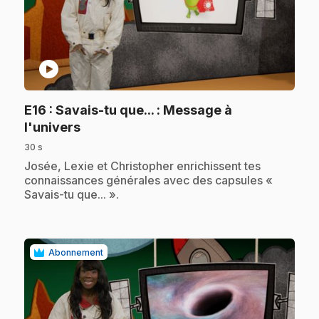
play_circle
E16
: Savais-tu que... : Message à
.
l'univers
30 s
.
Josée, Lexie et Christopher enrichissent tes
connaissances générales avec des capsules «
Savais-tu que... ».
Abonnement