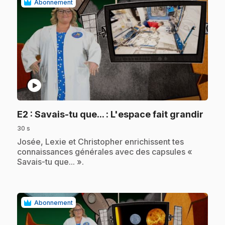
Abonnement
play_circle
.
E2
: Savais-tu que... : L'espace fait grandir
30 s
.
Josée, Lexie et Christopher enrichissent tes
connaissances générales avec des capsules «
Savais-tu que... ».
Abonnement