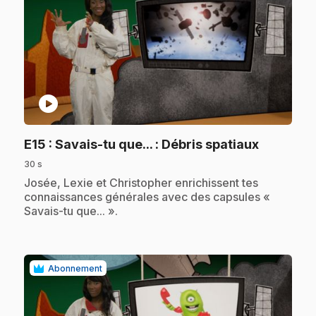
play_circle
.
E15
: Savais-tu que... : Débris spatiaux
30 s
.
Josée, Lexie et Christopher enrichissent tes
connaissances générales avec des capsules «
Savais-tu que... ».
Abonnement