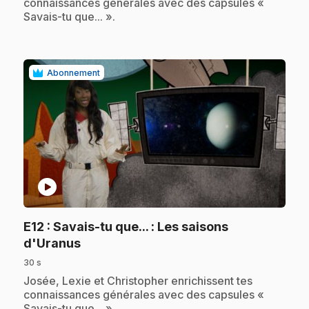
connaissances générales avec des capsules «
Savais-tu que... ».
Abonnement
play_circle
E12
: Savais-tu que... : Les saisons
.
d'Uranus
30 s
.
Josée, Lexie et Christopher enrichissent tes
connaissances générales avec des capsules «
Savais-tu que... ».