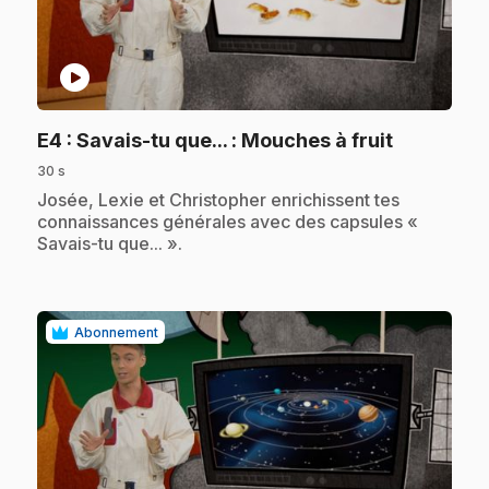
play_circle
.
E4
: Savais-tu que... : Mouches à fruit
30 s
.
Josée, Lexie et Christopher enrichissent tes
connaissances générales avec des capsules «
Savais-tu que... ».
Abonnement