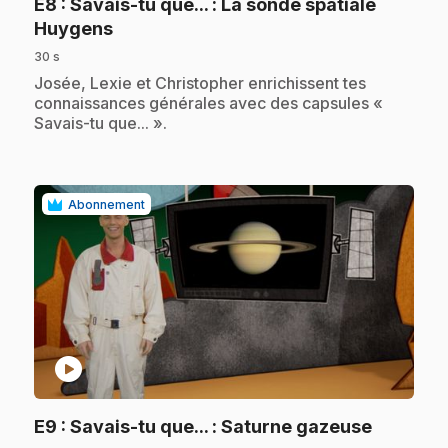
E8
: Savais-tu que... : La sonde spatiale
.
Huygens
30 s
.
Josée, Lexie et Christopher enrichissent tes
connaissances générales avec des capsules «
Savais-tu que... ».
Abonnement
play_circle
.
E9
: Savais-tu que... : Saturne gazeuse