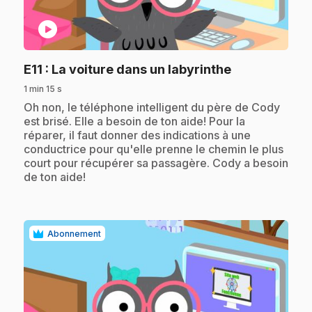
play_circle
.
E11
: La voiture dans un labyrinthe
1 min 15 s
.
Oh non, le téléphone intelligent du père de Cody
est brisé. Elle a besoin de ton aide! Pour la
réparer, il faut donner des indications à une
conductrice pour qu'elle prenne le chemin le plus
court pour récupérer sa passagère. Cody a besoin
de ton aide!
Abonnement