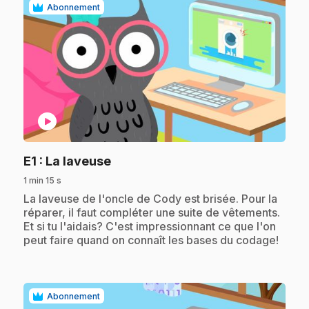
Abonnement
play_circle
.
E1
: La laveuse
1 min 15 s
.
La laveuse de l'oncle de Cody est brisée. Pour la
réparer, il faut compléter une suite de vêtements.
Et si tu l'aidais? C'est impressionnant ce que l'on
peut faire quand on connaît les bases du codage!
Abonnement