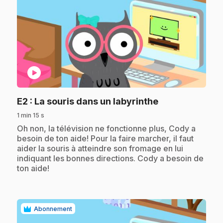
play_circle
.
E2
: La souris dans un labyrinthe
1 min 15 s
.
Oh non, la télévision ne fonctionne plus, Cody a
besoin de ton aide! Pour la faire marcher, il faut
aider la souris à atteindre son fromage en lui
indiquant les bonnes directions. Cody a besoin de
ton aide!
Abonnement