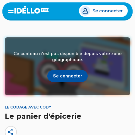
Aller
Se connecter
au
Open
the
contenu
menu
principal
Ce contenu n'est pas disponible depuis votre zone
géographique.
Se connecter
LE CODAGE AVEC CODY
Le panier d'épicerie
share