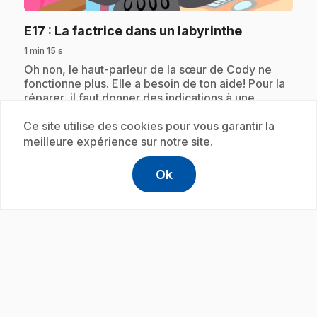
.
E17
: La factrice dans un labyrinthe
1 min 15 s
.
Oh non, le haut-parleur de la sœur de Cody ne
fonctionne plus. Elle a besoin de ton aide! Pour la
réparer, il faut donner des indications à une
factrice pour qu'elle livre une lettre en prenant le
chemin le plus court. Cody a besoin de ton aide!
Ce site utilise des cookies pour vous garantir la
meilleure expérience sur notre site.
Ok
help
Aide
Abonnement
Accéder à l
,Ce lien s'
play_circle