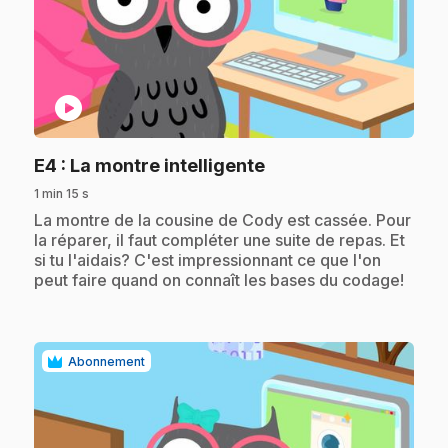
play_circle
.
E4
: La montre intelligente
1 min 15 s
.
La montre de la cousine de Cody est cassée. Pour
la réparer, il faut compléter une suite de repas. Et
si tu l'aidais? C'est impressionnant ce que l'on
peut faire quand on connaît les bases du codage!
Abonnement