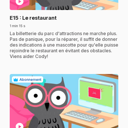
play_circle
.
E15
: Le restaurant
1 min 15 s
.
La billetterie du parc d'attractions ne marche plus.
Pas de panique, pour la réparer, il suffit de donner
des indications à une mascotte pour qu'elle puisse
rejoindre le restaurant en évitant des obstacles.
Viens aider Cody!
Abonnement
play_circle