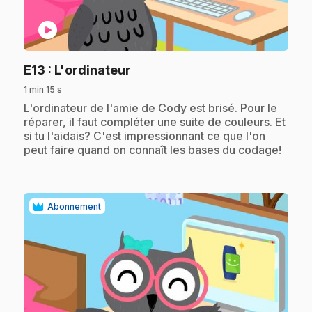
play_circle
.
E13
: L'ordinateur
1 min 15 s
.
L'ordinateur de l'amie de Cody est brisé. Pour le
réparer, il faut compléter une suite de couleurs. Et
si tu l'aidais? C'est impressionnant ce que l'on
peut faire quand on connaît les bases du codage!
Abonnement