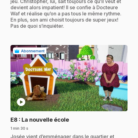
jeu. Christopher, lui, sait toujours ce qu’il veut et
devient alors impatient! Il se confie à Docteure
Waf et réalise qu’on a pas tous le même rythme.
En plus, son ami choisit toujours de super jeux!
Pas de quoi s’inquiéter.
Abonnement
play_circle
.
E8
: La nouvelle école
1 min 30 s
.
Josée vient d’emménager dans le quartier et