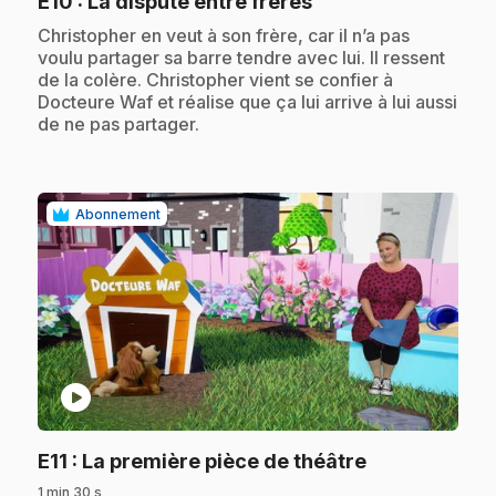
.
E10
: La dispute entre frères
.
Christopher en veut à son frère, car il n’a pas
voulu partager sa barre tendre avec lui. Il ressent
de la colère. Christopher vient se confier à
Docteure Waf et réalise que ça lui arrive à lui aussi
de ne pas partager.
Abonnement
play_circle
.
E11
: La première pièce de théâtre
1 min 30 s