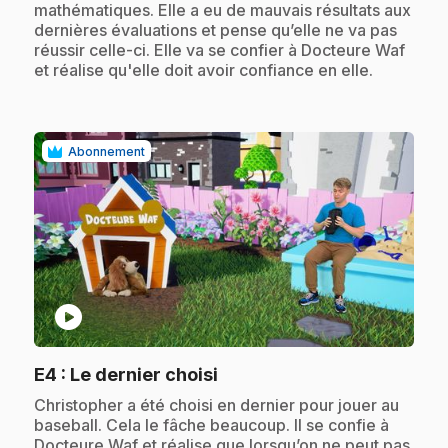
mathématiques. Elle a eu de mauvais résultats aux
dernières évaluations et pense qu’elle ne va pas
réussir celle-ci. Elle va se confier à Docteure Waf
et réalise qu'elle doit avoir confiance en elle.
Abonnement
play_circle
.
E4
: Le dernier choisi
.
Christopher a été choisi en dernier pour jouer au
baseball. Cela le fâche beaucoup. Il se confie à
Docteure Waf et réalise que lorsqu’on ne peut pas