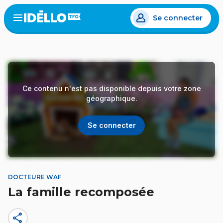
Aller
Se connecter
au
Open
the
contenu
menu
principal
Ce contenu n'est pas disponible depuis votre zone
géographique.
Se connecter
DOCTEURE WAF
La famille recomposée
share