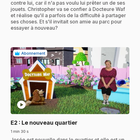
contre lui, car il n'a pas voulu lui prêter un de ses
jouets. Christopher va se confier à Docteure Waf
et réalise qu'il a parfois de la difficulté à partager
ses choses. Et s'il invitait son amie au parc pour
essayer à nouveau?
Abonnement
play_circle
.
E2
: Le nouveau quartier
1 min 30 s
.
Josée est nouvelle dans le quartier et elle est un