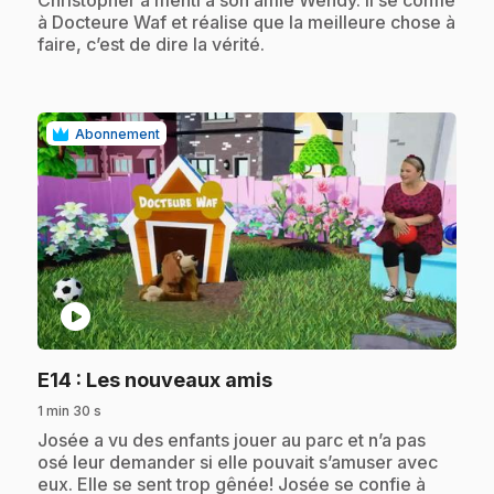
Christopher a menti à son amie Wendy. Il se confie
à Docteure Waf et réalise que la meilleure chose à
faire, c’est de dire la vérité.
Abonnement
play_circle
.
E14
: Les nouveaux amis
1 min 30 s
.
Josée a vu des enfants jouer au parc et n’a pas
osé leur demander si elle pouvait s’amuser avec
eux. Elle se sent trop gênée! Josée se confie à