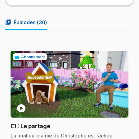
video_library
Épisodes (
30
)
Abonnement
play_circle
.
E1
: Le partage
.
La meilleure amie de Christophe est fâchée