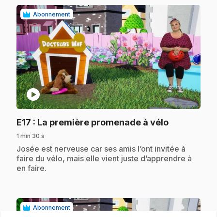
Abonnement
play_circle
.
E17
: La première promenade à vélo
1 min 30 s
.
Josée est nerveuse car ses amis l’ont invitée à
faire du vélo, mais elle vient juste d’apprendre à
en faire.
Abonnement