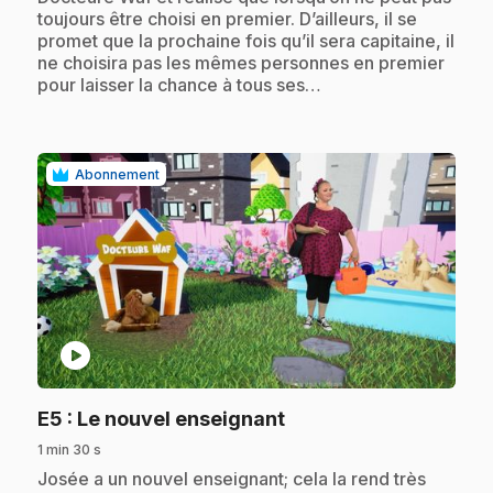
toujours être choisi en premier. D’ailleurs, il se
promet que la prochaine fois qu’il sera capitaine, il
ne choisira pas les mêmes personnes en premier
pour laisser la chance à tous ses…
Abonnement
play_circle
.
E5
: Le nouvel enseignant
1 min 30 s
.
Josée a un nouvel enseignant; cela la rend très