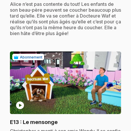
.
Alice n’est pas contente du tout! Les enfants de
son beau-père peuvent se coucher beaucoup plus
tard qu’elle. Elle va se confier à Docteure Waf et
réalise qu’ils sont plus âgés qu’elle et c’est pour ça
qu’ils n’ont pas la même heure du coucher. Elle a
bien hâte d’être plus âgée!
Abonnement
play_circle
.
E13
: Le mensonge
.