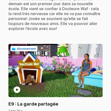
demain est son premier jour dans sa nouvelle
école. Elle vient se confier à Docteure Waf : cela
la rend très nerveuse car elle ne va pas connaître
personne! Josée se souvient qu’elle se fait
toujours de nouveaux amis. Elle va pouvoir aller
explorer l’école avec eux!
Abonnement
play_circle
.
E9
: La garde partagée
1 min 30 s