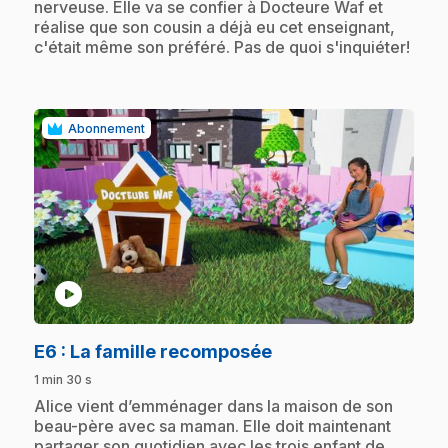
nerveuse. Elle va se confier à Docteure Waf et
réalise que son cousin a déjà eu cet enseignant,
c'était même son préféré. Pas de quoi s'inquiéter!
Abonnement
play_circle
.
E6
: La famille recomposée
1 min 30 s
.
Alice vient d’emménager dans la maison de son
beau-père avec sa maman. Elle doit maintenant
partager son quotidien avec les trois enfant de