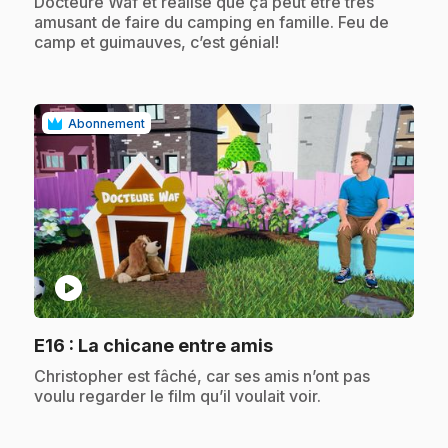
Docteure Waf et réalise que ça peut être très
amusant de faire du camping en famille. Feu de
camp et guimauves, c’est génial!
Abonnement
play_circle
.
E16
: La chicane entre amis
.
Christopher est fâché, car ses amis n’ont pas
voulu regarder le film qu’il voulait voir.