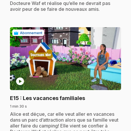
Docteure Waf et réalise qu’elle ne devrait pas
avoir peur de se faire de nouveaux amis.
Abonnement
play_circle
.
E15
: Les vacances familiales
1 min 30 s
.
Alice est déçue, car elle veut aller en vacances
dans un parc d’attraction alors que sa famille veut
aller faire du camping! Elle vient se confier à