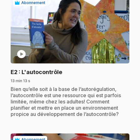
Abonnement
play_circle
.
E2
: L'autocontrôle
13 min 13 s
.
Bien qu’elle soit à la base de l’autorégulation,
l’autocontrôle est une ressource qui est parfois
limitée, même chez les adultes! Comment
planifier et mettre en place un environnement
propice au développement de l’autocontrôle?
Abonnement