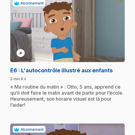
Abonnement
play_circle
.
E6
: L'autocontrôle illustré aux enfants
2 min 6 s
.
« Ma routine du matin » : Otto, 5 ans, apprend ce
qu’il doit faire le matin avant de partir pour l’école.
Heureusement, son horaire visuel est là pour
l’aider!
Abonnement