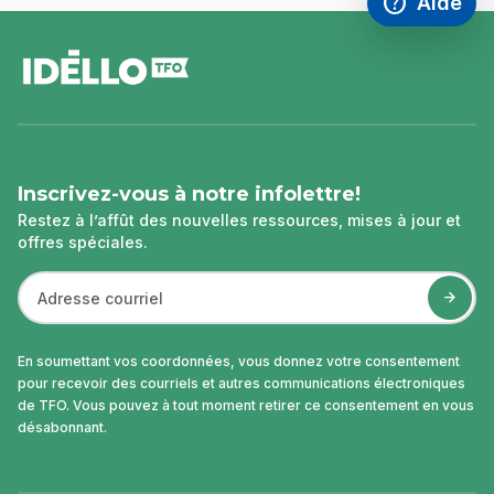
help
Aide
Accéder à l
,Ce lien s'
pied
de
page
Inscrivez-vous à notre infolettre!
Restez à l’affût des nouvelles ressources, mises à jour et
offres spéciales.
En soumettant vos coordonnées, vous donnez votre consentement
pour recevoir des courriels et autres communications électroniques
de TFO. Vous pouvez à tout moment retirer ce consentement en vous
désabonnant.