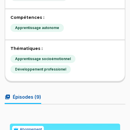
Compétences :
Apprentissage autonome
Thématiques :
Apprentissage socioémotionnel
Développement professionel
video_library
Épisodes (
9
)
Abonnement