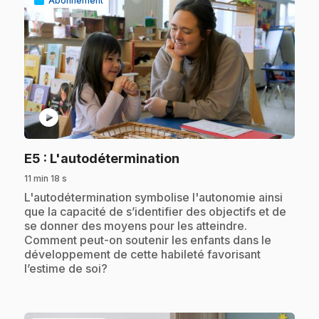
Abonnement
play_circle
.
E5
: L'autodétermination
11 min 18 s
.
L'autodétermination symbolise l'autonomie ainsi
que la capacité de s’identifier des objectifs et de
se donner des moyens pour les atteindre.
Comment peut-on soutenir les enfants dans le
développement de cette habileté favorisant
l’estime de soi?