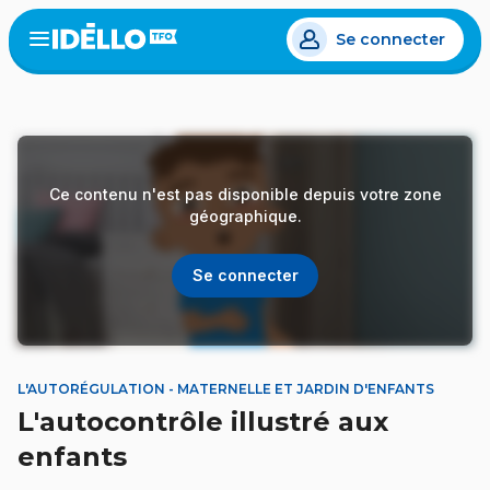
Aller
Se connecter
au
Open
the
contenu
menu
principal
Ce contenu n'est pas disponible depuis votre zone
géographique.
Se connecter
L'AUTORÉGULATION - MATERNELLE ET JARDIN D'ENFANTS
L'autocontrôle illustré aux
enfants