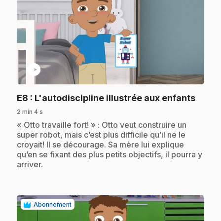
play_circle
.
E8
: L'autodiscipline illustrée aux enfants
2 min 4 s
.
« Otto travaille fort! » : Otto veut construire un
super robot, mais c’est plus difficile qu’il ne le
croyait! Il se décourage. Sa mère lui explique
qu’en se fixant des plus petits objectifs, il pourra y
arriver.
Abonnement