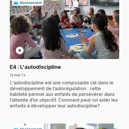
Abonnement
play_circle
.
E4
: L'autodiscipline
13 min 1 s
.
L'autodiscipline est une composante clé dans le
développement de l’autorégulation : cette
habileté permet aux enfants de persévérer dans
l’atteinte d’un objectif. Comment peut-on aider les
enfants à développer leur autodiscipline?