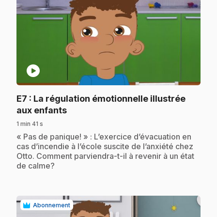
play_circle
E7
: La régulation émotionnelle illustrée
.
aux enfants
1 min 41 s
.
« Pas de panique! » : L’exercice d’évacuation en
cas d’incendie à l’école suscite de l’anxiété chez
Otto. Comment parviendra-t-il à revenir à un état
de calme?
Abonnement