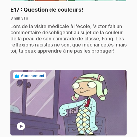
.
E17
: Question de couleurs!
3 min 31 s
.
Lors de la visite médicale à l'école, Victor fait un
commentaire désobligeant au sujet de la couleur
de la peau de son camarade de classe, Fong. Les
réflexions racistes ne sont que méchancetés; mais
toi, tu peux apprendre à ne pas les propager!
Abonnement
play_circle