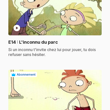
play_circle
.
E14
: L'inconnu du parc
.
Si un inconnu t'invite chez lui pour jouer, tu dois
refuser sans hésiter.
Abonnement