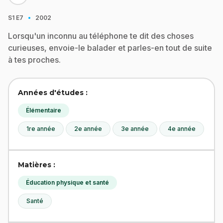
·
S1
E7
2002
Lorsqu'un inconnu au téléphone te dit des choses
curieuses, envoie-le balader et parles-en tout de suite
à tes proches.
Années d'études :
Élémentaire
1re année
2e année
3e année
4e année
Matières :
Éducation physique et santé
Santé