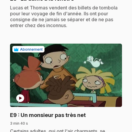
.
Lucas et Thomas vendent des billets de tombola
pour leur voyage de fin d'année. Ils ont pour
consigne de ne jamais se séparer et de ne pas
entrer chez des inconnus.
Abonnement
play_circle
.
E9
: Un monsieur pas très net
3 min 40 s
.
Certains adultes, qui ont l'air charmants, se