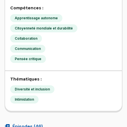
Compétences :
Apprentissage autonome
Citoyenneté mondiale et durabilité
Collaboration
Communication
Pensée critique
Thématiques :
Diversité et inclusion
Intimidation
video_library
Épisodes (
46
)