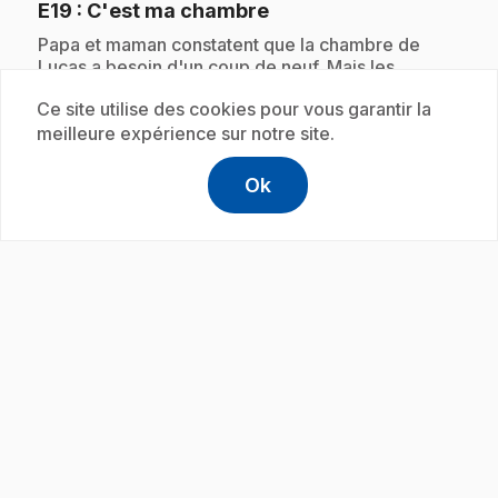
.
E19
: C'est ma chambre
.
Papa et maman constatent que la chambre de
Lucas a besoin d'un coup de neuf. Mais les
parents font leur choix sans consulter Lucas. De
Ce site utilise des cookies pour vous garantir la
son coté, Lucas a son idée sur ce qu'il veut; il
arrivera à l'exprimer grâce à l'aide de Célestin.
meilleure expérience sur notre site.
Ok
help
Aide
Accéder à l
,Ce lien s'
Abonnement
play_circle
.
E20
: Je veux voir le match