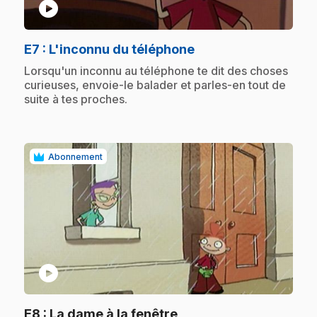
play_circle
.
E7
: L'inconnu du téléphone
.
Lorsqu'un inconnu au téléphone te dit des choses
curieuses, envoie-le balader et parles-en tout de
suite à tes proches.
Abonnement
play_circle
.
E8
: La dame à la fenêtre