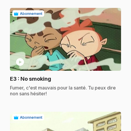
Abonnement
play_circle
.
E3
: No smoking
.
Fumer, c'est mauvais pour la santé. Tu peux dire
non sans hésiter!
Abonnement