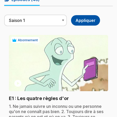
Abonnement
play_circle
.
E1
: Les quatre règles d'or
.
1. Ne jamais suivre un inconnu ou une personne
qu'on ne connaît pas bien. 2. Toujours dire à ses
parents où on est et où on va. 3. Toujours se