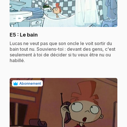
play_circle
.
E5
: Le bain
.
Lucas ne veut pas que son oncle le voit sortir du
bain tout nu. Souviens-toi : devant des gens, c'est
seulement à toi de décider si tu veux être nu ou
habillé.
Abonnement