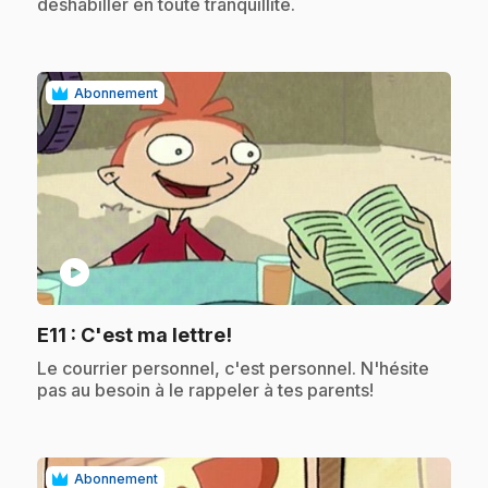
déshabiller en toute tranquillité.
Abonnement
play_circle
.
E11
: C'est ma lettre!
.
Le courrier personnel, c'est personnel. N'hésite
pas au besoin à le rappeler à tes parents!
Abonnement