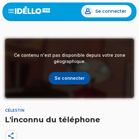
Aller
Se connecter
au
Open
the
contenu
menu
principal
Ce contenu n'est pas disponible depuis votre zone
géographique.
Se connecter
CÉLESTIN
L'inconnu du téléphone
share