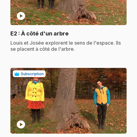
play_circle
.
E2
: À côté d'un arbre
.
Louis et Josée explorent le sens de l'espace. Ils
se placent à côté de l'arbre.
Subscription
play_circle