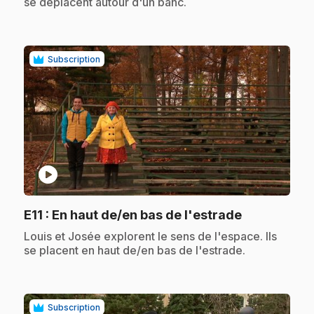
se déplacent autour d'un banc.
Subscription
play_circle
.
E11
: En haut de/en bas de l'estrade
.
Louis et Josée explorent le sens de l'espace. Ils
se placent en haut de/en bas de l'estrade.
Subscription