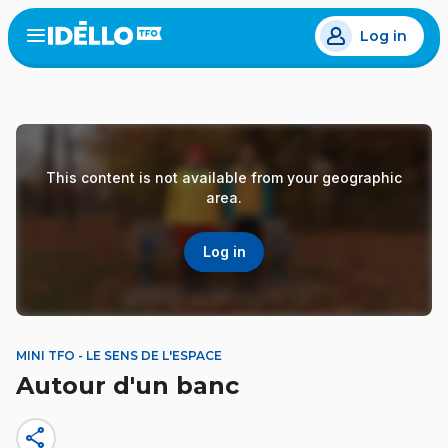
Skip
Log in
to
Open
the
main
menu
content
This content is not available from your geographic
area.
Log in
MINI TFO - LE SENS DE L'ESPACE
Autour d'un banc
share