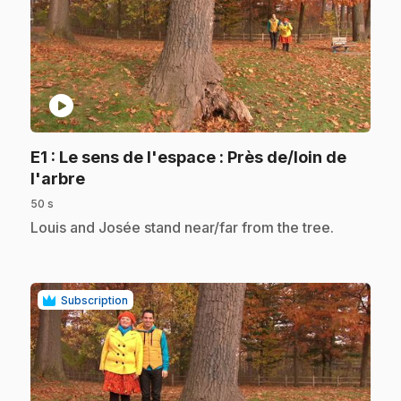
play_circle
E1
: Le sens de l'espace : Près de/loin de
.
l'arbre
50 s
.
Louis and Josée stand near/far from the tree.
Subscription