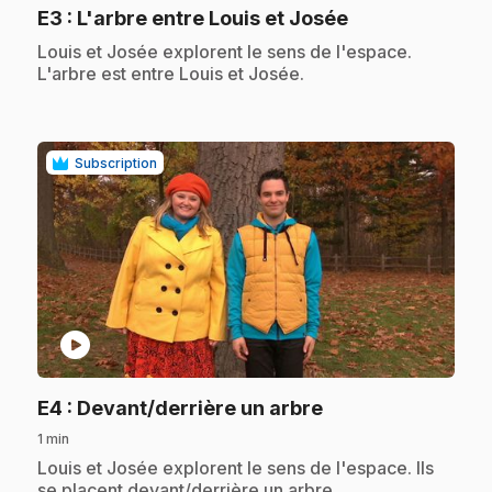
.
E3
: L'arbre entre Louis et Josée
.
Louis et Josée explorent le sens de l'espace.
L'arbre est entre Louis et Josée.
Subscription
play_circle
.
E4
: Devant/derrière un arbre
1 min
.
Louis et Josée explorent le sens de l'espace. Ils
se placent devant/derrière un arbre.