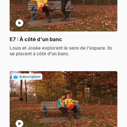
play_circle
.
E7
: À côté d'un banc
.
Louis et Josée explorent le sens de l'espace. Ils
se placent à côté d'un banc.
Subscription
play_circle