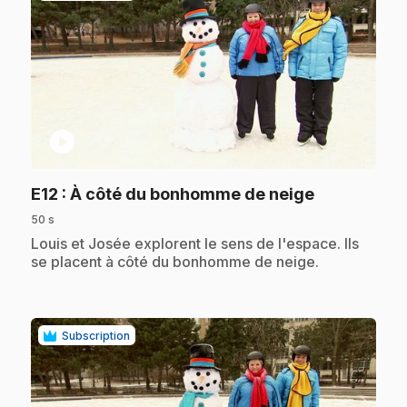
play_circle
.
E12
: À côté du bonhomme de neige
50 s
.
Louis et Josée explorent le sens de l'espace. Ils
se placent à côté du bonhomme de neige.
Subscription