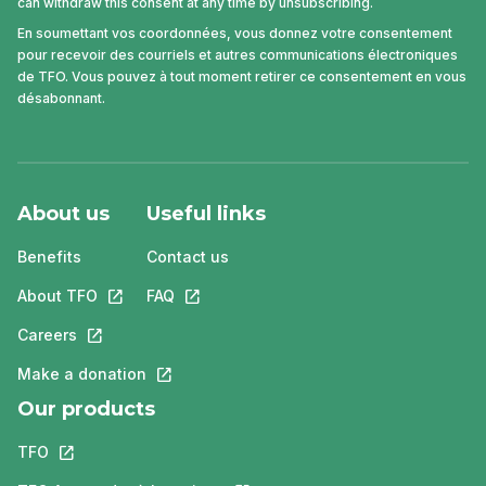
can withdraw this consent at any time by unsubscribing.
En soumettant vos coordonnées, vous donnez votre consentement
pour recevoir des courriels et autres communications électroniques
de TFO. Vous pouvez à tout moment retirer ce consentement en vous
désabonnant.
About us
Useful links
Benefits
Contact us
About TFO
This link will open in a new tab.
FAQ
This link will open in a new tab.
Careers
This link will open in a new tab.
Make a donation
This link will open in a new tab.
Our products
TFO
This link will open in a new tab.