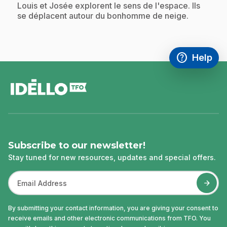
.
Louis et Josée explorent le sens de l'espace. Ils
se déplacent autour du bonhomme de neige.
help
Help
Access FAQ
,This link w
footer
Subscribe to our newsletter!
Stay tuned for new resources, updates and special offers.
By submitting your contact information, you are giving your consent to
receive emails and other electronic communications from TFO. You