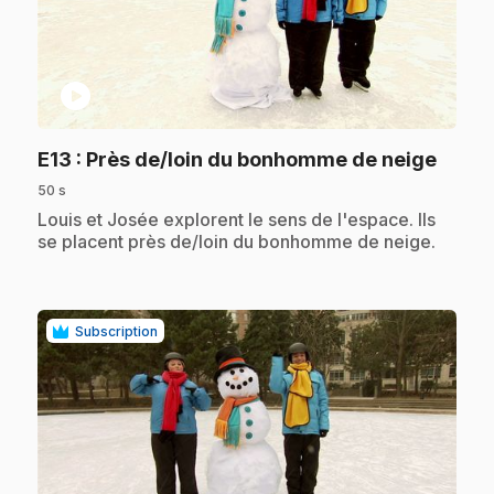
play_circle
.
E13
: Près de/loin du bonhomme de neige
50 s
.
Louis et Josée explorent le sens de l'espace. Ils
se placent près de/loin du bonhomme de neige.
Subscription