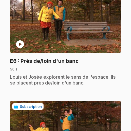
play_circle
.
E6
: Près de/loin d'un banc
50 s
.
Louis et Josée explorent le sens de l'espace. Ils
se placent près de/loin d'un banc.
Subscription