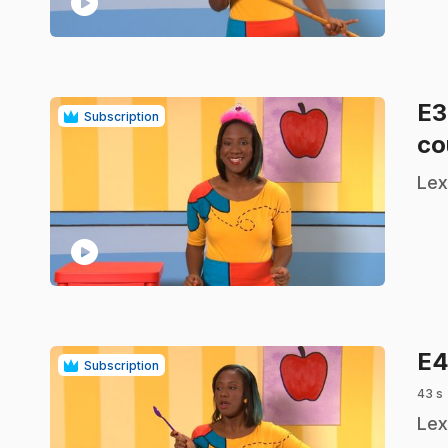
play_circle
E
Subscription
co
.
Lex
play_circle
E
Subscription
43 s
.
Lex