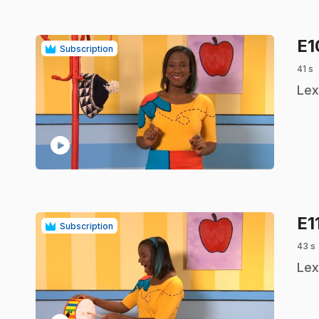
E
Subscription
41 s
.
Lex
play_circle
E1
Subscription
43 s
.
Lex