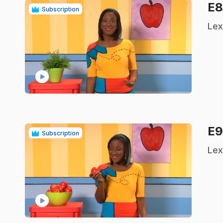
E
Subscription
.
Lex
play_circle
E
Subscription
.
Lex
play_circle