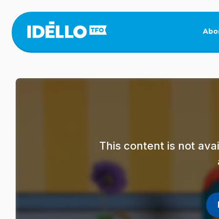
Skip
to
main
Abo
content
This content is not av