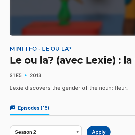
MINI TFO - LE OU LA?
Le ou la? (avec Lexie) : la
·
S1
E5
2013
Lexie discovers the gender of the noun: fleur.
video_library
Episodes (
15
)