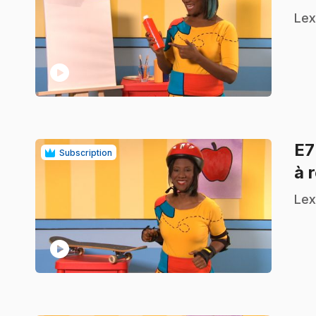
.
Lex
play_circle
E
Subscription
à 
.
Lex
play_circle