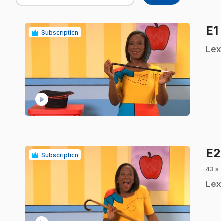
E1
Subscription
.
Lex
play_circle
E
Subscription
43 s
.
Lex