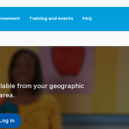
nnement
Training and events
FAQ
This link will open in
ailable from your geographic
area.
Log in