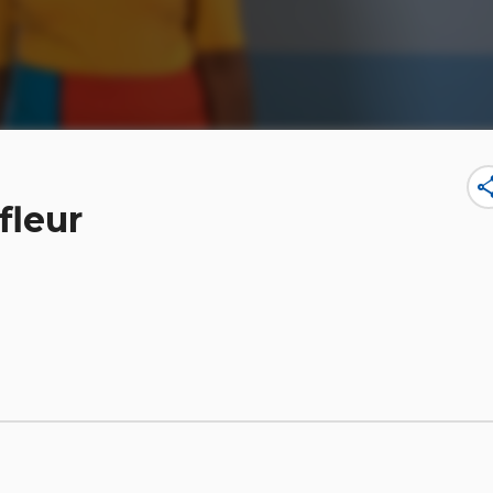
sha
 fleur