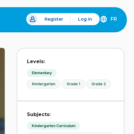
FR
Register
Log in
 a new tab.
DÉCOUVREZ
LA
VERSION
EN
FRANÇAIS
DU
Levels:
SITE
IDÉLLO.
Elementary
Kindergarten
Grade 1
Grade 2
Subjects:
Kindergarten Curriculum