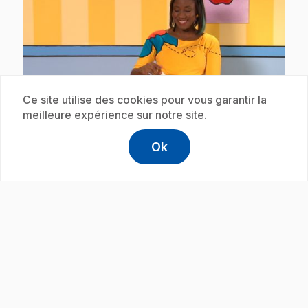
play_circle
Ce site utilise des cookies pour vous garantir la
meilleure expérience sur notre site.
.
E20
: Le ou la? (avec Lexie) : le livre
Ok
.
Lexie découvre le genre du nom : livre.
help
Aide
Accéder à l
,Ce lien s'
Abonnement