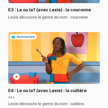
.
E3
: Le ou la? (avec Lexie) : la couronne
.
Lexie découvre le genre du nom : couronne.
Abonnement
play_circle
.
E4
: Le ou la? (avec Lexie) : la cuillère
43 s
.
Lexie découvre le genre du nom : cuillère.