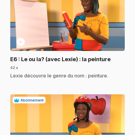
play_circle
.
E6
: Le ou la? (avec Lexie) : la peinture
42 s
.
Lexie découvre le genre du nom : peinture.
Abonnement