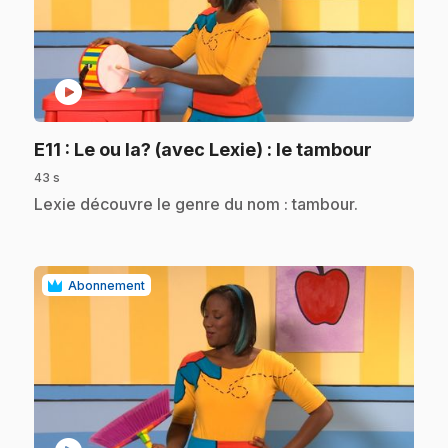
play_circle
.
E11
: Le ou la? (avec Lexie) : le tambour
43 s
.
Lexie découvre le genre du nom : tambour.
Abonnement