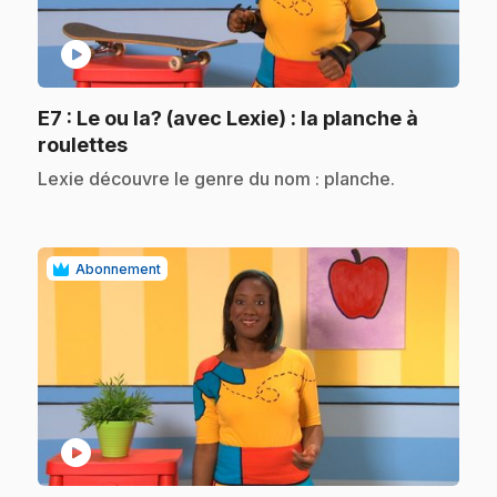
play_circle
E7
: Le ou la? (avec Lexie) : la planche à
.
roulettes
.
Lexie découvre le genre du nom : planche.
Abonnement
play_circle