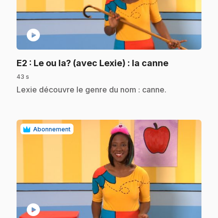
play_circle
.
E2
: Le ou la? (avec Lexie) : la canne
43 s
.
Lexie découvre le genre du nom : canne.
Abonnement
play_circle