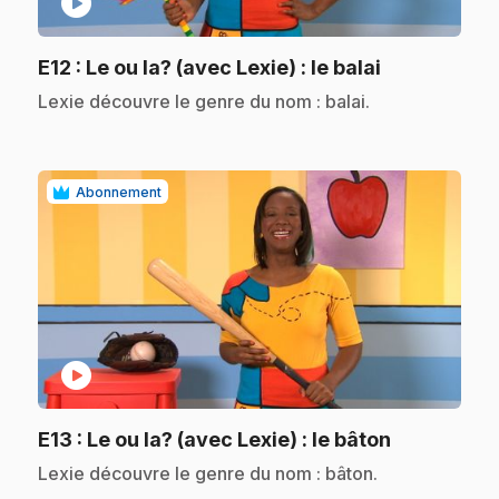
play_circle
.
E12
: Le ou la? (avec Lexie) : le balai
.
Lexie découvre le genre du nom : balai.
Abonnement
play_circle
.
E13
: Le ou la? (avec Lexie) : le bâton
.
Lexie découvre le genre du nom : bâton.