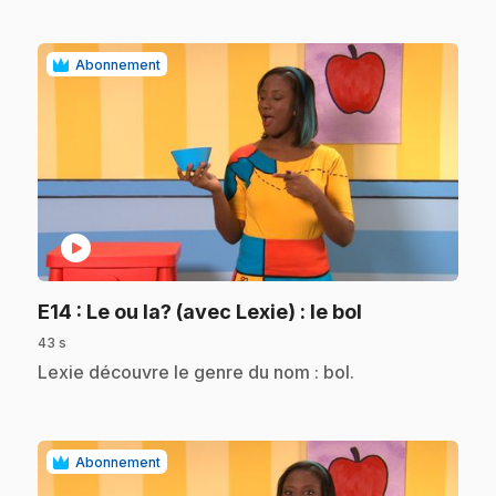
Abonnement
play_circle
.
E14
: Le ou la? (avec Lexie) : le bol
43 s
.
Lexie découvre le genre du nom : bol.
Abonnement