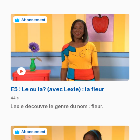
Abonnement
play_circle
.
E5
: Le ou la? (avec Lexie) : la fleur
44 s
.
Lexie découvre le genre du nom : fleur.
Abonnement