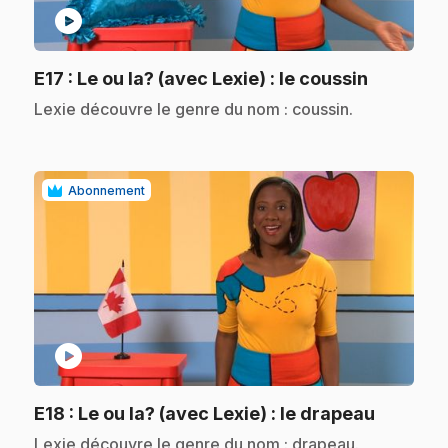
play_circle
.
E17
: Le ou la? (avec Lexie) : le coussin
.
Lexie découvre le genre du nom : coussin.
Abonnement
play_circle
.
E18
: Le ou la? (avec Lexie) : le drapeau
.
Lexie découvre le genre du nom : drapeau.