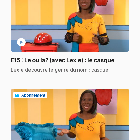
play_circle
.
E15
: Le ou la? (avec Lexie) : le casque
.
Lexie découvre le genre du nom : casque.
Abonnement