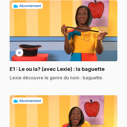
Abonnement
play_circle
.
E1
: Le ou la? (avec Lexie) : la baguette
.
Lexie découvre le genre du nom : baguette.
Abonnement