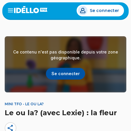
Aller
Se connecter
au
Open
the
contenu
menu
principal
Ce contenu n'est pas disponible depuis votre zone
géographique.
Se connecter
MINI TFO - LE OU LA?
Le ou la? (avec Lexie) : la fleur
share