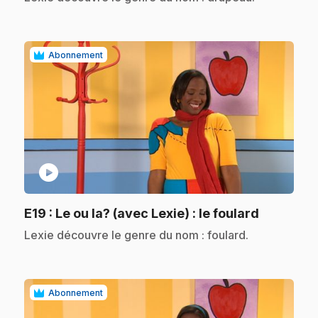
Abonnement
play_circle
.
E19
: Le ou la? (avec Lexie) : le foulard
.
Lexie découvre le genre du nom : foulard.
Abonnement