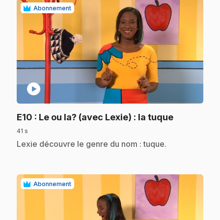
Abonnement
play_circle
.
E10
: Le ou la? (avec Lexie) : la tuque
41 s
.
Lexie découvre le genre du nom : tuque.
Abonnement