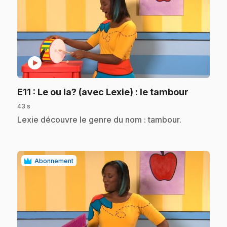
play_circle
.
E11
: Le ou la? (avec Lexie) : le tambour
43 s
.
Lexie découvre le genre du nom : tambour.
Abonnement