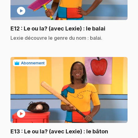
play_circle
.
E12
: Le ou la? (avec Lexie) : le balai
.
Lexie découvre le genre du nom : balai.
Abonnement
play_circle
.
E13
: Le ou la? (avec Lexie) : le bâton