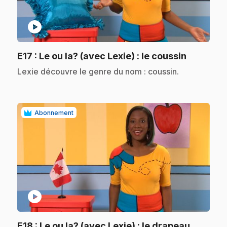
play_circle
.
E17
: Le ou la? (avec Lexie) : le coussin
.
Lexie découvre le genre du nom : coussin.
Abonnement
play_circle
.
E18
: Le ou la? (avec Lexie) : le drapeau