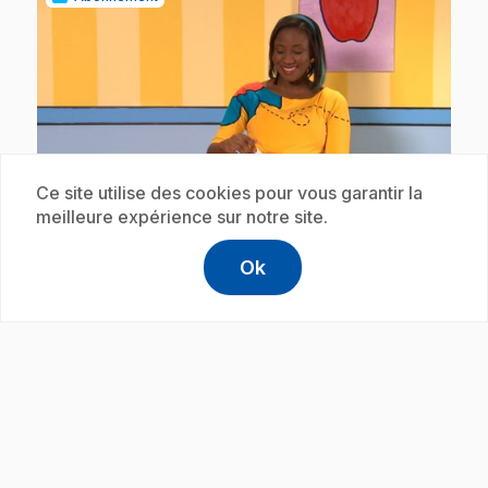
play_circle
Ce site utilise des cookies pour vous garantir la
meilleure expérience sur notre site.
.
E20
: Le ou la? (avec Lexie) : le livre
Ok
.
Lexie découvre le genre du nom : livre.
help
Aide
Accéder à l
,Ce lien s'
Abonnement