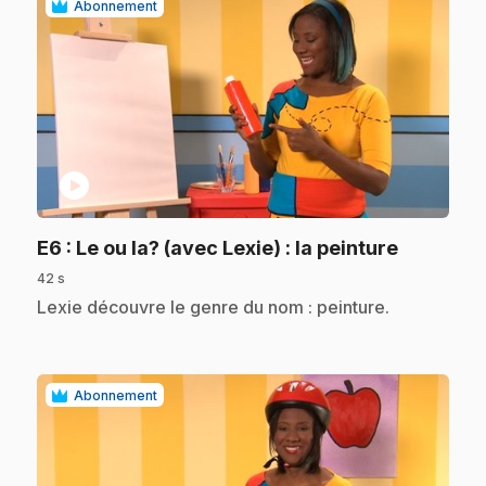
Abonnement
play_circle
.
E6
: Le ou la? (avec Lexie) : la peinture
42 s
.
Lexie découvre le genre du nom : peinture.
Abonnement