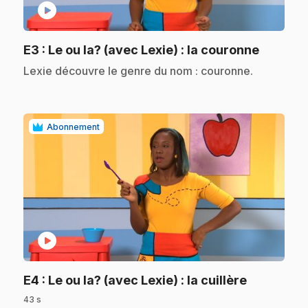
play_circle
.
E3
: Le ou la? (avec Lexie) : la couronne
.
Lexie découvre le genre du nom : couronne.
Abonnement
play_circle
.
E4
: Le ou la? (avec Lexie) : la cuillère
43 s