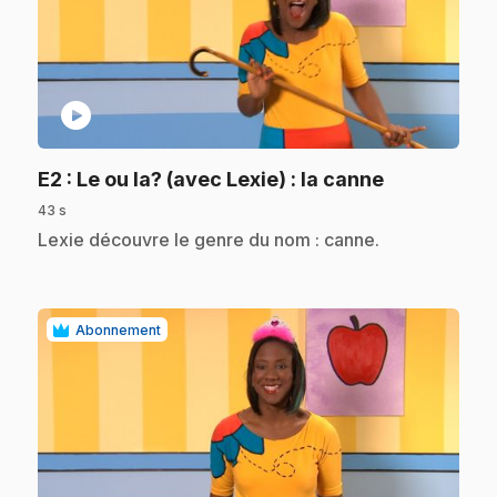
play_circle
.
E2
: Le ou la? (avec Lexie) : la canne
43 s
.
Lexie découvre le genre du nom : canne.
Abonnement