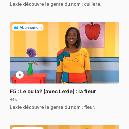
.
Lexie découvre le genre du nom : cuillère.
Abonnement
play_circle
.
E5
: Le ou la? (avec Lexie) : la fleur
44 s
.
Lexie découvre le genre du nom : fleur.