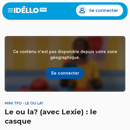
Aller
Se connecter
au
Open
the
contenu
menu
principal
Ce contenu n'est pas disponible depuis votre zone
géographique.
Se connecter
MINI TFO - LE OU LA?
Le ou la? (avec Lexie) : le
casque