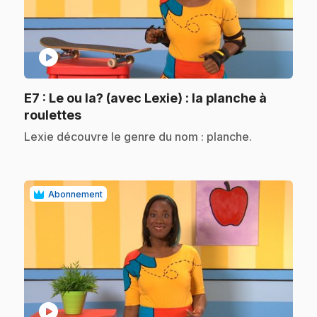
play_circle
E7
: Le ou la? (avec Lexie) : la planche à
.
roulettes
.
Lexie découvre le genre du nom : planche.
Abonnement
play_circle