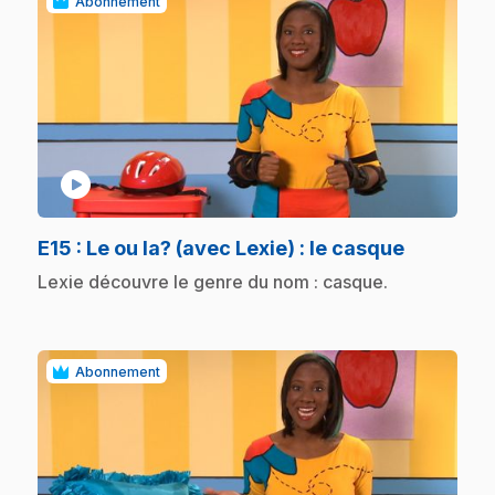
Abonnement
play_circle
.
E15
: Le ou la? (avec Lexie) : le casque
.
Lexie découvre le genre du nom : casque.
Abonnement