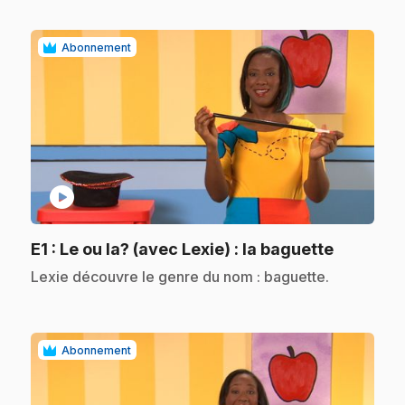
Abonnement
play_circle
.
E1
: Le ou la? (avec Lexie) : la baguette
.
Lexie découvre le genre du nom : baguette.
Abonnement