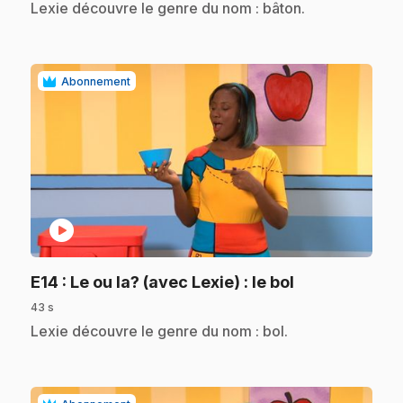
.
Lexie découvre le genre du nom : bâton.
Abonnement
play_circle
.
E14
: Le ou la? (avec Lexie) : le bol
43 s
.
Lexie découvre le genre du nom : bol.