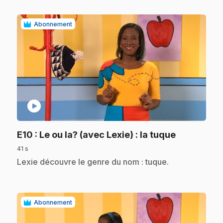
Abonnement
play_circle
.
E10
: Le ou la? (avec Lexie) : la tuque
41 s
.
Lexie découvre le genre du nom : tuque.
Abonnement