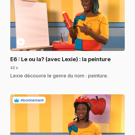
play_circle
.
E6
: Le ou la? (avec Lexie) : la peinture
42 s
.
Lexie découvre le genre du nom : peinture.
Abonnement