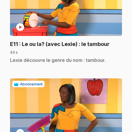
play_circle
.
E11
: Le ou la? (avec Lexie) : le tambour
43 s
.
Lexie découvre le genre du nom : tambour.
Abonnement