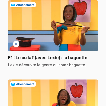
Abonnement
play_circle
.
E1
: Le ou la? (avec Lexie) : la baguette
.
Lexie découvre le genre du nom : baguette.
Abonnement