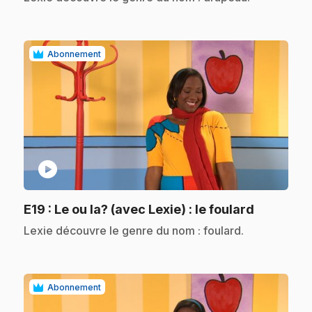
Abonnement
play_circle
.
E19
: Le ou la? (avec Lexie) : le foulard
.
Lexie découvre le genre du nom : foulard.
Abonnement