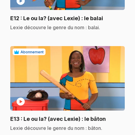
play_circle
.
E12
: Le ou la? (avec Lexie) : le balai
.
Lexie découvre le genre du nom : balai.
Abonnement
play_circle
.
E13
: Le ou la? (avec Lexie) : le bâton
.
Lexie découvre le genre du nom : bâton.