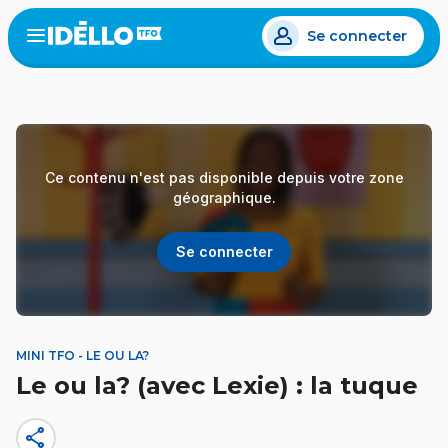
Aller
Se connecter
au
Open
the
contenu
menu
principal
Ce contenu n'est pas disponible depuis votre zone
géographique.
Se connecter
MINI TFO - LE OU LA?
Le ou la? (avec Lexie) : la tuque
share