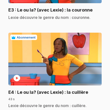
.
E3
: Le ou la? (avec Lexie) : la couronne
.
Lexie découvre le genre du nom : couronne.
Abonnement
play_circle
.
E4
: Le ou la? (avec Lexie) : la cuillère
43 s
.
Lexie découvre le genre du nom : cuillère.