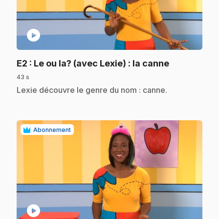
play_circle
.
E2
: Le ou la? (avec Lexie) : la canne
43 s
.
Lexie découvre le genre du nom : canne.
Abonnement
play_circle