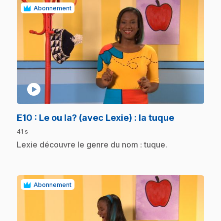
Abonnement
play_circle
.
E10
: Le ou la? (avec Lexie) : la tuque
41 s
.
Lexie découvre le genre du nom : tuque.
Abonnement