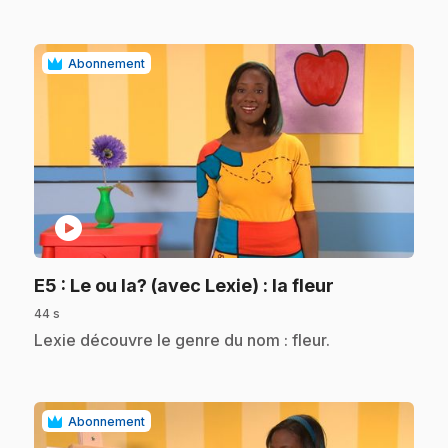
Abonnement
play_circle
.
E5
: Le ou la? (avec Lexie) : la fleur
44 s
.
Lexie découvre le genre du nom : fleur.
Abonnement