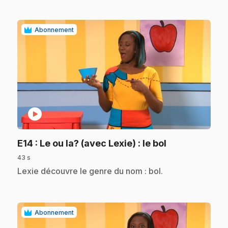
Abonnement
play_circle
.
E14
: Le ou la? (avec Lexie) : le bol
43 s
.
Lexie découvre le genre du nom : bol.
Abonnement