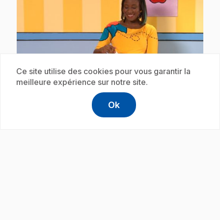
play_circle
Ce site utilise des cookies pour vous garantir la
meilleure expérience sur notre site.
.
E20
: Le ou la? (avec Lexie) : le livre
Ok
.
Lexie découvre le genre du nom : livre.
help
Aide
Accéder à l
,Ce lien s'
Abonnement