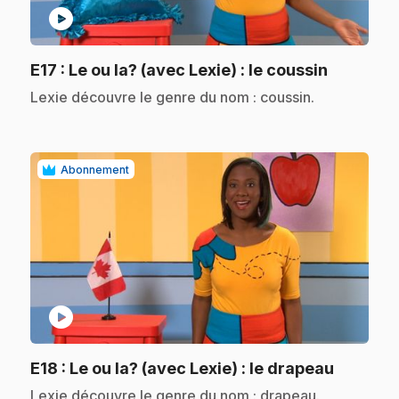
play_circle
.
E17
: Le ou la? (avec Lexie) : le coussin
.
Lexie découvre le genre du nom : coussin.
Abonnement
play_circle
.
E18
: Le ou la? (avec Lexie) : le drapeau
.
Lexie découvre le genre du nom : drapeau.