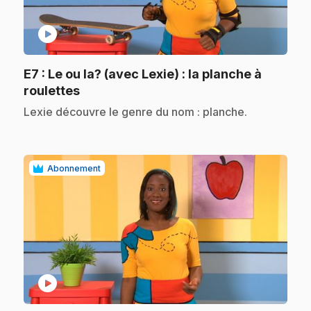
play_circle
E7
: Le ou la? (avec Lexie) : la planche à
.
roulettes
.
Lexie découvre le genre du nom : planche.
Abonnement
play_circle