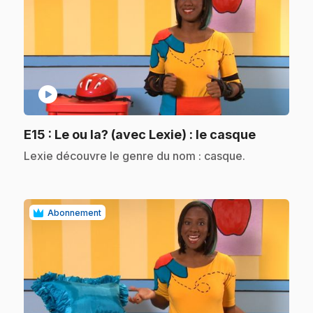
play_circle
.
E15
: Le ou la? (avec Lexie) : le casque
.
Lexie découvre le genre du nom : casque.
Abonnement