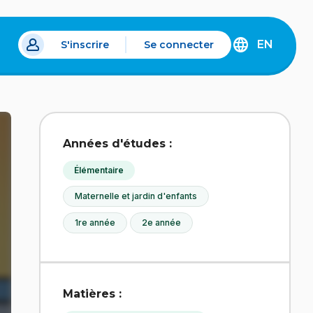
EN
S'inscrire
Se connecter
s un nouvel onglet.
DISCOVER
THE
ENGLISH
VERSION
OF
IDÉLLO.
Années d'études :
Élémentaire
Maternelle et jardin d'enfants
1re année
2e année
Matières :