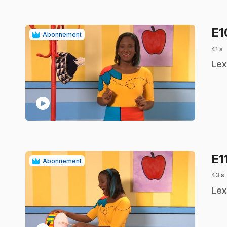
E
Abonnement
41 s
.
Lex
play_circle
E1
Abonnement
43 s
.
Lex