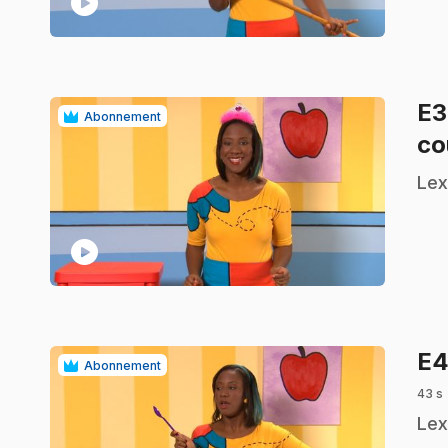
play_circle
E
Abonnement
co
.
Lex
play_circle
E
Abonnement
43 s
.
Lex