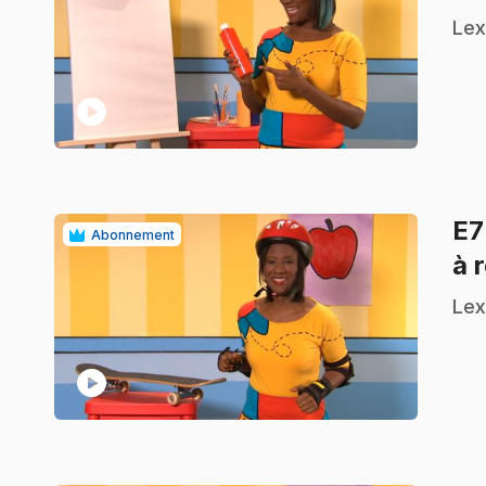
.
Lex
play_circle
E
Abonnement
à 
.
Lex
play_circle