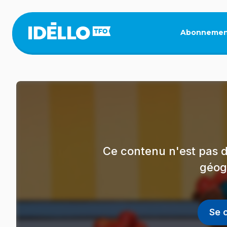
Aller
au
contenu
Abonnemen
principal
Ce contenu n'est pas d
géog
Se 