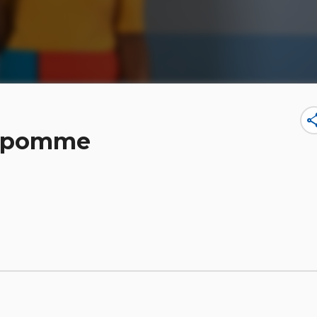
sha
la pomme