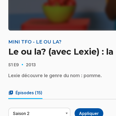
MINI TFO - LE OU LA?
Le ou la? (avec Lexie) : 
·
S1
E9
2013
Lexie découvre le genre du nom : pomme.
video_library
Épisodes (
15
)