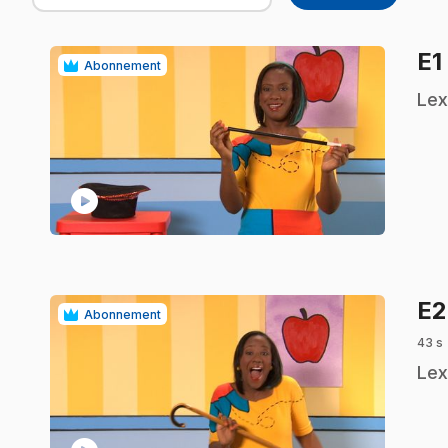
E1
Abonnement
.
Lex
play_circle
E
Abonnement
43 s
.
Lex