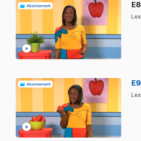
E
Abonnement
.
Lex
play_circle
E
Abonnement
.
Lex
play_circle