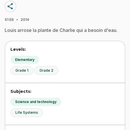
share
·
S1
E6
2014
Louis arrose la plante de Charlie qui a besoin d'eau.
Levels:
Elementary
Grade 1
Grade 2
Subjects:
Science and technology
Life Systems