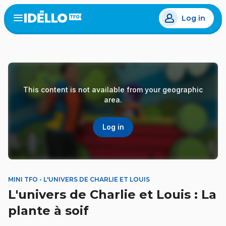
Skip
Log in
to
Open
the
main
menu
content
This content is not available from your geographic
area.
Log in
MINI TFO - L'UNIVERS DE CHARLIE ET LOUIS
L'univers de Charlie et Louis : La
plante à soif