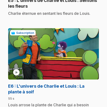
E5
: L'univers de Charlie et Louis : Sentons
.
les fleurs
.
Charlie éternue en sentant les fleurs de Louis.
Subscription
play_circle
E6
: L'univers de Charlie et Louis : La
.
plante à soif
55 s
.
Louis arrose la plante de Charlie qui a besoin