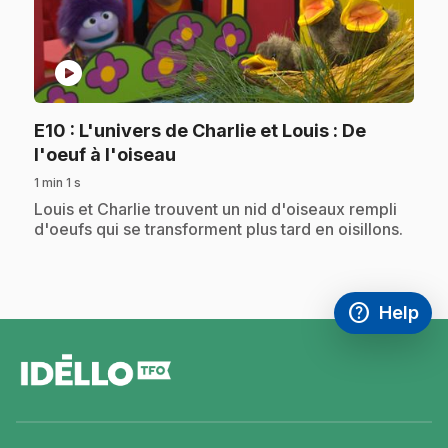
play_circle
E10
: L'univers de Charlie et Louis : De
.
l'oeuf à l'oiseau
1 min 1 s
.
Louis et Charlie trouvent un nid d'oiseaux rempli
d'oeufs qui se transforment plus tard en oisillons.
help
Help
Access FAQ
,This link w
footer