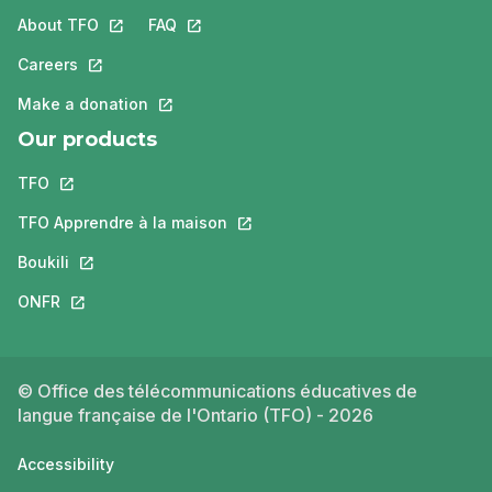
About TFO
This link will open in a new tab.
FAQ
This link will open in a new tab.
Careers
This link will open in a new tab.
Make a donation
This link will open in a new tab.
Our products
TFO
This link will open in a new tab.
TFO Apprendre à la maison
This link will open in a new tab.
Boukili
This link will open in a new tab.
ONFR
This link will open in a new tab.
© Office des télécommunications éducatives de
langue française de l'Ontario (TFO) - 2026
Accessibility