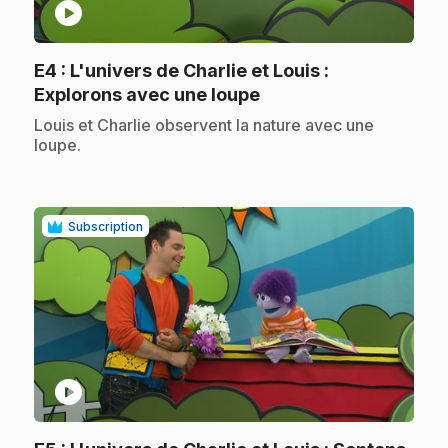
play_circle
E4
: L'univers de Charlie et Louis :
.
Explorons avec une loupe
.
Louis et Charlie observent la nature avec une
loupe.
Subscription
play_circle