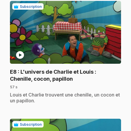
Subscription
play_circle
E8
: L'univers de Charlie et Louis :
.
Chenille, cocon, papillon
57 s
.
Louis et Charlie trouvent une chenille, un cocon et
un papillon.
Subscription