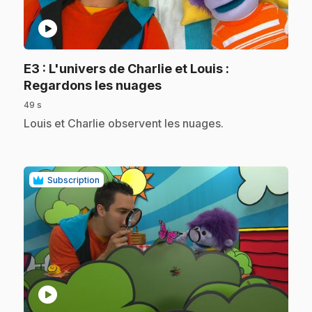
play_circle
E3
: L'univers de Charlie et Louis :
.
Regardons les nuages
49 s
.
Louis et Charlie observent les nuages.
Subscription
play_circle