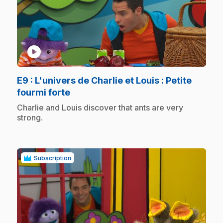
play_circle
E9
: L'univers de Charlie et Louis : Petite
.
fourmi forte
.
Charlie and Louis discover that ants are very
strong.
Subscription