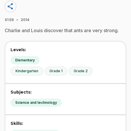
share
·
S1
E9
2014
Charlie and Louis discover that ants are very strong.
Levels:
Elementary
Kindergarten
Grade 1
Grade 2
Subjects:
Science and technology
Skills: