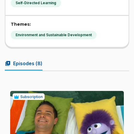
Self-Directed Learning
Themes:
Environment and Sustainable Development
video_library
Episodes (
8
)
Subscription