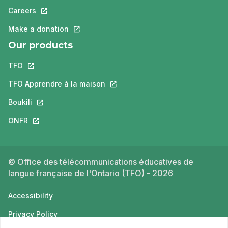
Careers
This link will open in a new tab.
Make a donation
This link will open in a new tab.
Our products
TFO
This link will open in a new tab.
TFO Apprendre à la maison
This link will open in a new tab.
Boukili
This link will open in a new tab.
ONFR
This link will open in a new tab.
© Office des télécommunications éducatives de
langue française de l'Ontario (TFO) - 2026
Accessibility
Privacy Policy