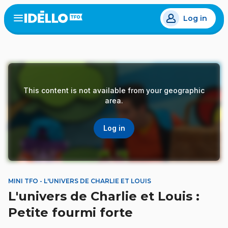
Skip
Log in
to
Open
the
main
menu
content
This content is not available from your geographic
area.
Log in
MINI TFO - L'UNIVERS DE CHARLIE ET LOUIS
L'univers de Charlie et Louis :
Petite fourmi forte