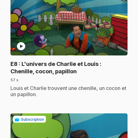
play_circle
E8
: L'univers de Charlie et Louis :
.
Chenille, cocon, papillon
57 s
.
Louis et Charlie trouvent une chenille, un cocon et
un papillon.
Subscription