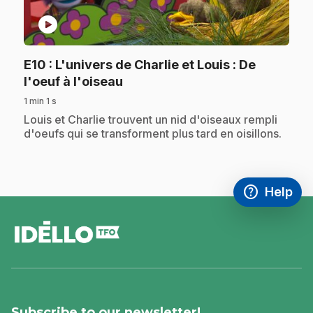
play_circle
E10
: L'univers de Charlie et Louis : De
.
l'oeuf à l'oiseau
1 min 1 s
.
Louis et Charlie trouvent un nid d'oiseaux rempli
d'oeufs qui se transforment plus tard en oisillons.
help
Help
Access FAQ
,This link w
footer
Subscribe to our newsletter!