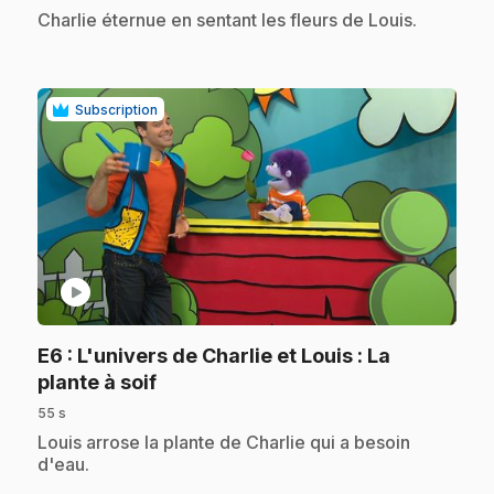
.
Charlie éternue en sentant les fleurs de Louis.
Subscription
play_circle
E6
: L'univers de Charlie et Louis : La
.
plante à soif
55 s
.
Louis arrose la plante de Charlie qui a besoin
d'eau.